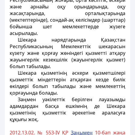
Республикасының жоғары, орта кәсiптiк, әскери
және арнайы оқу орындарында, оқу
жасақтарында, орталықтарында
(мектептерiнде), сондай-ақ келiсiмдер (шарттар)
бойынша шет мемлекеттерде жүзеге
асырылады.
Шекара нарядтарында Қазақстан
Республикасының Мемлекеттiк шекарасын
күзету және қорғау жөнiндегi қызметтi атқару
жауынгерлiк кезекшiлiк (жауынгерлiк қызмет)
болып табылады.
Шекара қызметiнiң әскери қызметшiлерi
қызметтiк мiндеттерiн атқарған кезде билiк
өкiлдерi болып табылады және мемлекеттiң
қорғауында болады.
Заңмен уәкiлеттiк берілген лауазымды
адамдардан басқа ешкiмнiң де Шекара
қызметiнің қызметтік әрекетіне араласуға
құқығы жоқ.
2012.13.02. № 553-IV ҚР
За
ң
ымен
10-бап жаңа