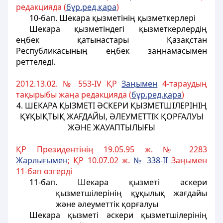
редакцияда (
б
ұ
р.ред.
қ
ара
)
10-бап. Шекара қызметінің қызметкерлері
Шекара қызметiндегi қызметкерлердің
еңбек қатынастары Қазақстан
Республикасының еңбек заңнамасымен
реттеледi.
2012.13.02. № 553-IV ҚР
За
ң
ымен
4-тараудың
тақырыбы жаңа редакцияда (
б
ұ
р.ред.
қ
ара
)
4. ШЕКАРА ҚЫЗМЕТІ ӘСКЕРИ ҚЫЗМЕТШІЛЕРІНІҢ
ҚҰҚЫҚТЫҚ ЖАҒДАЙЫ, ӘЛЕУМЕТТІК ҚОРҒАЛУЫ
ЖӘНЕ ЖАУАПТЫЛЫҒЫ
ҚР Президентінің 19.05.95 ж. № 2283
Жарлы
ғ
ымен
; ҚР 10.07.02 ж.
№ 338-II
Заңымен
11-бап өзгерді
11-бап. Шекара қызметi әскери
қызметшiлерiнiң құқылық жағдайы
және әлеуметтiк қорғалуы
Шекара қызметi әскери қызметшiлерiнiң