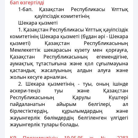
бап өзгертiлдi
1-бап. Қазақстан Республикасы Ұлттық
қауiпсiздiк комитетiнiң
Шекара қызметi
1. Қазақстан Республикасы Ұлттық қауiпсiздiк
комитетiнiң Шекара қызметi (бұдан әрi - Шекара
қызметi) Қазақстан Республикасының
Мемлекеттік шекарасын күзету мен қорғауға,
Қазақстан Республикасының
егемендігіне,
аумақтық
тұтастығына және қол сұғылмауына
қастандық жасалуының
алдын алуға және
жолын кесуге арналған.
2. Шекара
қызметiнiң - туы, оның iшiнде
әскери-теңiз туы және Қазақстан
Республикасының Қарулы Күштерi
пайдаланатын айырым белгiлерi, ал
бiрлестiктердiң, құрылымдардың және
жауынгерлiк бөлiмдердiң белгiленген үлгiдегi
жауынгерлiк тулары болады.