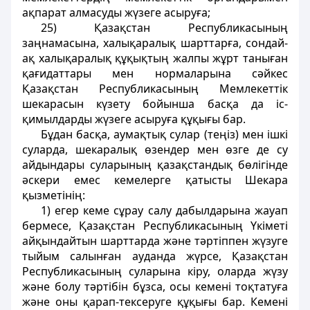
ақпарат алмасуды жүзеге асыруға;
25) Қазақстан Республикасының
заңнамасына, халықаралық шарттарға, сондай-
ақ халықаралық құқықтың жалпы жұрт таныған
қағидаттары мен нормаларына сәйкес
Қазақстан Республикасының Мемлекеттiк
шекарасын күзету бойынша басқа да iс-
қимылдарды жүзеге асыруға құқығы бар.
Бұдан басқа, аумақтық сулар (теңiз) мен iшкi
суларда, шекаралық өзендер мен өзге де су
айдындары суларының қазақстандық бөлiгiнде
әскери емес кемелерге қатысты Шекара
қызметiнiң:
1) егер кеме сұрау салу дабылдарына жауап
бермесе, Қазақстан Республикасының Yкiметi
айқындайтын шарттарда және тәртiппен жүзуге
тыйым салынған ауданда жүрсе, Қазақстан
Республикасының суларына кiру, оларда жүзу
және болу тәртiбiн бұзса, осы кеменi тоқтатуға
және оны қарап-тексеруге құқығы бар. Кеменi