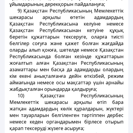
ұйымдарының дерекқорын пайдалануға;
9) Қазақстан Республикасының Мемлекеттiк
шекарасы арқылы өтетiн адамдардың
Қазақстан Республикасына келуiне немесе
Қазақстан Республикасынан кетуіне құқық
беретiн құжаттарын тексеруге, оларға тиiстi
белгiлер соғуға және қажет болған жағдайда
оларды алып қоюға, шетелде немесе Қазақстан
Республикасында болған кезiнде құжаттарын
жоғалтып алған Қазақстан Республикасының
азаматтары мен басқа да адамдарды олардың
кiм екенi анықталғанға дейiн өткiзбей, режим
аймағында немесе осы мақсаттар үшiн арнайы
жабдықталған орындарда қалдыруға;
10) Қазақстан Республикасының
Мемлекеттiк шекарасы арқылы өтiп бара
жатқан адамдардың көлiк құралдарын, жүктерi
мен тауарларын белгіленген тәртіппен дербес
немесе кеден органдарымен бiрлесе отырып
қарап тексеруді жүзеге асыруға;