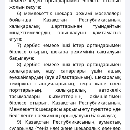
немесе кеден органдарымен бiрлесе отырып
жолын кесуге;
6) мемлекеттiк шекара режимі мәселелерi
бойынша Қазақстан Республикасының
халықаралық шарттарынан туындайтын
мiндеттемелердiң орындалуын қамтамасыз
етуге;
7) дербес немесе iшкi iстер органдарымен
бiрлесе отырып, шекара режимінің сақталуын
бақылауға;
8) дербес немесе iшкi iстер органдарымен
халықаралық ұшу сапарлары үшiн ашық
әуежайлардың (әуе айлақтарының), шекаралық
темiржол станцияларының, теңiз және өзен
порттарының, халықаралық автокөлік
тасымалдары қызметтерiнiң әкiмшiлiгiмен
бiрлесе отырып, Қазақстан Республикасының
Мемлекеттiк шекарасы арқылы өту пункттерiнде
белгiленген режимнің орындалуын бақылауға;
9) Қазақстан Республикасының аумақтық
суларында (теңiзiнде) және шекаралық өзендер