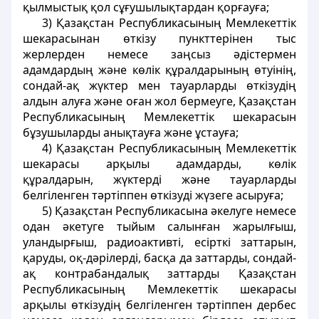
қылмыстық қол сұғушылықтардан қорғауға;
3) Қазақстан Республикасының Мемлекеттiк
шекарасынан өткiзу пункттерiнен тыс
жерлерден немесе заңсыз әдiстермен
адамдардың және көлiк құралдарының өтуiнің,
сондай-ақ жүктер мен тауарларды өткізудің
алдын алуға және оған жол бермеуге, Қазақстан
Республикасының Мемлекеттiк шекарасын
бұзушыларды анықтауға және ұстауға;
4) Қазақстан Республикасының Мемлекеттiк
шекарасы арқылы адамдарды, көлiк
құралдарын, жүктердi және тауарларды
белгiленген тәртiппен өткiзудi жүзеге асыруға;
5) Қазақстан Республикасына әкелуге немесе
одан әкетуге тыйым салынған жарылғыш,
уландырғыш, радиоактивтi, есiрткi заттарын,
қаруды, оқ-дәрiлердi, басқа да заттарды, сондай-
ақ контрабандалық заттарды Қазақстан
Республикасының Мемлекеттiк шекарасы
арқылы өткізудің белгiленген тәртiппен дербес