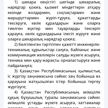
1) шекара кеңiстiгi шегiнде шекаралық
нарядтар қоюға, қызмет мiндеттерiн атқару
кезiнде жолдармен, соқпақтармен және
маршруттармен жүрiп-тұруға, құжаттарды
тексеруге, көлiк құралдарын және оларға
тиелген жүктер мен тауарларды тексерiп
қарауға, көлiк құралдарына ілесіп жүруге және
оларға шекаралық нарядтар қоюға;
2) белгіленген тәртіппен қажеттi инженерлiк-
техникалық құрылыстар салуға, байланыс және
коммуникация желiлерiн салуды жүзеге асыруға,
техника мен қару-жарақты орналастыруға және
пайдалануға;
3) Қазақстан Республикасының қылмыстық
iс жүргiзу заңнамасына сәйкес заң бойынша өз
қарауына жатқызылған iстер бойынша тергеу
жүргiзуге;
4) Қазақстан Республикасының әкiмшiлiк
құқық бұзушылық туралы заңнамасына сәйкес
әкiмшiлiк ұстауды жүзеге асыруға, хаттамалар