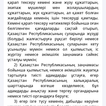
қарап тексеру кемені және жүзу құжаттарын,
экипаж мүшелерi мен жолаушылардың
құжаттарын, жүк құжаттарын, ал қажет болған
жағдайларда кеменiң iшiн тексерудi қамтиды.
Кеменi қарап-тексеру нәтижелерi бойынша оған
белгiленген қағидаларды сақтай отырып,
Қазақстан Республикасының суларында жүзудi
(болуды) жалғастыруға рұқсат берiлуi немесе
Қазақстан Республикасының суларынан кету
ұсынылуы мүмкiн немесе ол қылмыстық iс
жүргiзу немесе әкiмшiлiк заңнамаға сәйкес
ұсталуы мүмкiн;
2) Қазақстан Республикасының заңнамасы
бойынша қылмыстық немесе әкiмшiлiк жауапқа
тартылуға тиiстi адамдарды ұстауға, егер
Қазақстан Республикасының халықаралық
шарттарында өзгеше көзделмесе, бұл
адамдарды анықтау және тергеу органдарына
немесе тиісті органдарға беруге;
3) егер iзге түсу кеменің дабылды көруiне