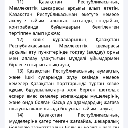
11) Қазақстан Республикасының
Мемлекеттiк шекарасы арқылы алып өтетiн,
Қазақстан Республикасынан әкетуге немесе
әкелуге тыйым салынған заттарды, сондай-ақ
контрабанда бұйымдарын белгiленген
тәртiппен алып қоюға;
12) көлiк құралдарының Қазақстан
Республикасының Мемлекеттiк шекарасы
арқылы өту пункттерiнде тоқтау (аялдау) орны
мен аялдау ұзақтығын мүдделi ұйымдармен
бiрлесе отырып анықтауға;
13) Қазақстан Республикасының аумақтық
және iшкi суларында жүзу кезiнде немесе
кемелер Қазақстан порттарында тұрған кезде
құқық бұзушылықтарға жол берген шетелдiк
әскери емес кемелер экипаждары мүшелерiнiң
және онда болған басқа да адамдардың жағаға
шығуына және жағада болуына тыйым салуға;
14) Қазақстан Республикасының
мүдделерiне қатер төнген жағдайда, шекаралық
белдеуде азаматтардың болуын, көлiктiң жүрiсiн