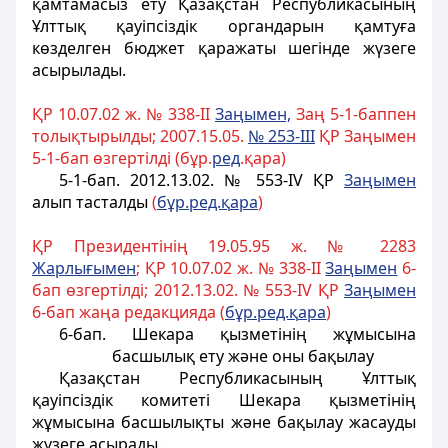
қамтамасыз ету Қазақстан Республикасының
Ұлттық қауiпсiздiк
органдарын қамтуға
көзделген бюджет қаражаты шегiнде жүзеге
асырылады.
ҚР 10.07.02 ж. № 338-II
За
ң
ымен,
Заң 5-1-баппен
толықтырылды; 2007.15.05.
№ 253
-III
ҚР Заңымен
5-1-бап өзгертілді (бұр.
ред
.қара)
5-1-бап.
2012.13.02. № 553-IV ҚР
Заңымен
алып тасталды
(
б
ұ
р.ред.
қ
ара
)
ҚР Президентінің 19.05.95 ж. № 2283
Жарлы
ғ
ымен
; ҚР 10.07.02 ж. № 338-II
За
ң
ымен
6-
бап өзгертілді; 2012.13.02. № 553-IV ҚР
За
ң
ымен
6-бап жаңа редакцияда (
б
ұ
р.ред.
қ
ара
)
6-бап. Шекара қызметiнiң жұмысына
басшылық ету және оны бақылау
Қазақстан Республикасының Ұлттық
қауiпсiздiк комитетi Шекара қызметiнiң
жұмысына басшылықты және бақылау жасауды
жүзеге асырады.