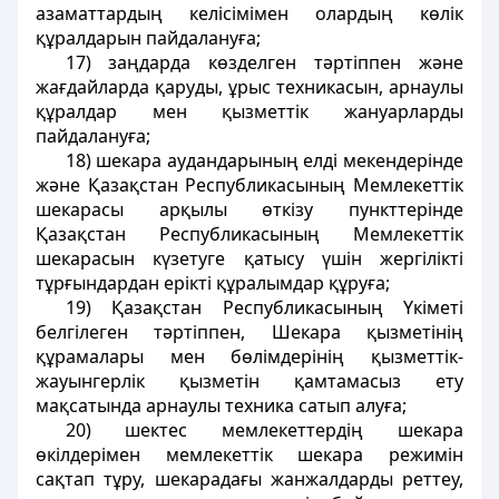
азаматтардың келісімімен олардың көлiк
құралдарын пайдалануға;
17) заңдарда көзделген тәртiппен және
жағдайларда қаруды, ұрыс техникасын, арнаулы
құралдар мен қызметтік жануарларды
пайдалануға;
18) шекара аудандарының елдi мекендерiнде
және Қазақстан Республикасының Мемлекеттiк
шекарасы арқылы өткiзу пункттерiнде
Қазақстан Республикасының Мемлекеттiк
шекарасын күзетуге қатысу үшiн жергiлiктi
тұрғындардан ерiктi құралымдар құруға;
19) Қазақстан Республикасының Үкiметi
белгiлеген тәртiппен, Шекара қызметiнiң
құрамалары мен бөлiмдерiнiң қызметтiк-
жауынгерлiк қызметін қамтамасыз ету
мақсатында арнаулы техника сатып алуға;
20) шектес мемлекеттердiң шекара
өкiлдерiмен мемлекеттiк шекара режимін
сақтап тұру, шекарадағы жанжалдарды реттеу,