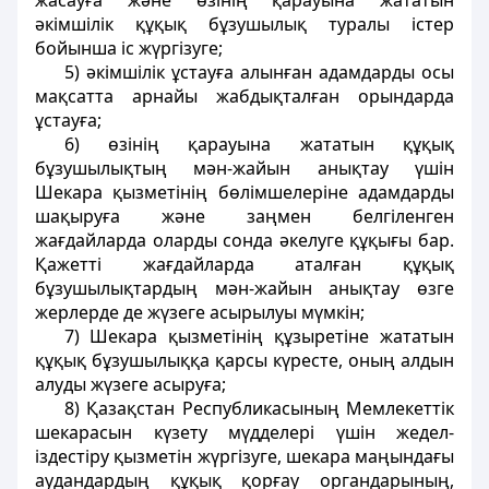
жасауға және өзiнiң қарауына жататын
әкiмшiлiк құқық бұзушылық туралы iстер
бойынша iс жүргiзуге;
5) әкiмшiлiк ұстауға алынған адамдарды осы
мақсатта арнайы жабдықталған орындарда
ұстауға;
6) өзiнiң қарауына жататын құқық
бұзушылықтың мән-жайын анықтау үшiн
Шекара қызметiнiң бөлiмшелерiне адамдарды
шақыруға және заңмен белгiленген
жағдайларда оларды сонда әкелуге құқығы бар.
Қажетті жағдайларда аталған құқық
бұзушылықтардың мән-жайын анықтау өзге
жерлерде де жүзеге асырылуы мүмкiн;
7) Шекара қызметiнiң құзыретiне жататын
құқық бұзушылыққа қарсы күресте, оның алдын
алуды жүзеге асыруға;
8) Қазақстан Республикасының Мемлекеттiк
шекарасын күзету мүдделерi үшiн жедел-
iздестiру қызметін жүргiзуге, шекара маңындағы
аудандардың құқық қорғау органдарының,