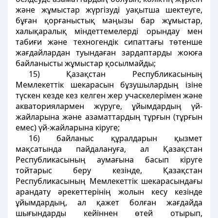
және жұмыстар жүргiзудi уақытша шектеуге,
бұған қорғаныстық маңызы бар жұмыстар,
халықаралық мiндеттемелердi орындау мен
табиғи және техногендiк сипаттағы төтенше
жағдайлардан туындаған зардаптарды жоюға
байланысты жұмыстар қосылмайды;
15) Қазақстан Республикасының
Мемлекеттiк шекарасын бұзушылардың ізіне
түскен кезде кез келген жер учаскелерімен және
акваториялармен жүруге, ұйымдардың үй-
жайларына және азаматтардың тұрғын (тұрғын
емес) үй-жайларына кiруге;
16) байланыс құралдарын қызмет
мақсатында пайдалануға, ал Қазақстан
Республикасының аумағына басып кiруге
тойтарыс беру кезінде, Қазақстан
Республикасының Мемлекеттiк шекарасындағы
арандату әрекеттерiнің жолын кесу кезінде
ұйымдардың, ал қажет болған жағдайда
шығындарды кейiннен өтей отырып,