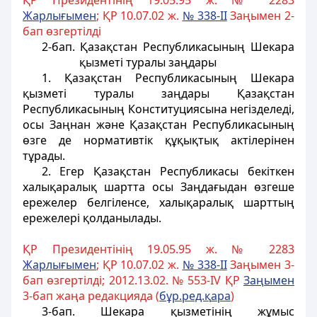
ҚР Президентінің 19.05.95 ж. № 2283
Жарлы
ғ
ымен
; ҚР 10.07.02 ж.
№ 338-II
Заңымен 2-
бап өзгертiлдi
2-бап. Қазақстан Республикасының Шекара
қызметi туралы заңдары
1. Қазақстан Республикасының Шекара
қызметi туралы заңдары Қазақстан
Республикасының Конституциясына негiзделедi,
осы Заңнан және Қазақстан Республикасының
өзге де нормативтiк құқықтық актілерінен
тұрады.
2. Егер Қазақстан Республикасы бекiткен
халықаралық шартта осы Заңдағыдан өзгеше
ережелер белгiленсе, халықаралық шарттың
ережелерi
қолданылады.
ҚР Президентінің 19.05.95 ж. № 2283
Жарлы
ғ
ымен
; ҚР 10.07.02 ж.
№ 338-II
Заңымен 3-
бап өзгертiлдi; 2012.13.02. № 553-IV ҚР
За
ң
ымен
3-бап жаңа редакцияда (
б
ұ
р.ред.
қ
ара
)
3-бап. Шекара қызметiнiң жұмыс