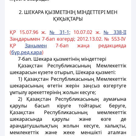
2.
ШЕКАРА ҚЫЗМЕТIНIҢ МIНДЕТТЕРI МЕН
ҚҰҚЫҚТАРЫ
ҚР 15.07.96 ж.
№ 31-1;
10.07.02 ж.
№ 338-II
Заңдарымен 7-бап өзгерді; 2012.13.02. № 553-IV
ҚР
За
ң
ымен
7-бап жаңа редакцияда
(
б
ұ
р.ред.
қ
ара
)
7-бап. Шекара қызметiнiң мiндеттерi
Қазақстан Республикасының Мемлекеттiк
шекарасын күзете отырып, Шекара қызметi:
1) Қазақстан Республикасының Мемлекеттiк
шекарасының өтетін жерін заңсыз өзгертуге
ұмтылу әрекеттерінің жолын кесуге;
2) Қазақстан Республикасының аумағына
қарулы басып кiруге тойтарыс беруге,
Қазақстан Республикасының мемлекеттiк
шекарасында қарулы және өзге де
арандатушылықтың жолын кесуге, халықты,
мемлекеттiк және жеке меншiктi аталған