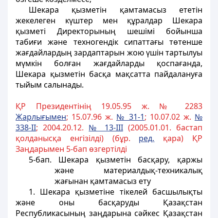
Шекара қызметін қамтамасыз ететін
жекелеген күштер мен құралдар Шекара
қызметі Директорының шешімі бойынша
табиғи және техногендік сипаттағы төтенше
жағдайлардың зардаптарын жою үшін тартылуы
мүмкін болған жағдайларды қоспағанда,
Шекара қызметін басқа мақсатта пайдалануға
тыйым салынады.
ҚР Президентінің 19.05.95 ж. № 2283
Жарлы
ғ
ымен
; 15.07.96 ж.
№ 31-1
; 10.07.02 ж.
№
338-II
; 2004.20.12.
№ 13-III
(2005.01.01. бастап
қолданысқа енгiзiлдi) (бұр.
ред.
қара) ҚР
Заңдарымен 5-бап өзгертiлдi
5-бап. Шекара қызметiн басқару, қаржы
және материалдық-техникалық
жағынан қамтамасыз ету
1. Шекара қызметiне тiкелей басшылықты
және оны басқаруды Қазақстан
Республикасының заңдарына сәйкес Қазақстан