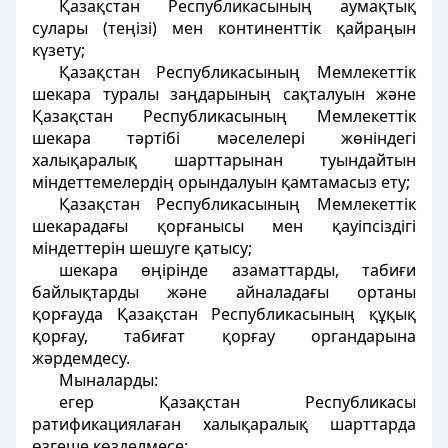
Қазақстан Республикасының аумақтық
сулары (теңiзi) мен континенттiк қайраңын
күзету;
Қазақстан Республикасының Мемлекеттік
шекара туралы заңдарының сақталуын және
Қазақстан Республикасының Мемлекеттік
шекара тәртібі мәселелерi жөніндегі
халықаралық шарттарынан туындайтын
мiндеттемелердiң орындалуын қамтамасыз ету;
Қазақстан Республикасының Мемлекеттік
шекарадағы қорғанысы мен қауiпсiздiгi
мiндеттерiн шешуге қатысу;
шекара өңiрiнде азаматтарды, табиғи
байлықтарды және айналадағы ортаны
қорғауда Қазақстан Республикасының құқық
қорғау, табиғат қорғау органдарына
жәрдемдесу.
Мыналарды:
егер Қазақстан Республикасы
ратификациялаған халықаралық шарттарда
өзгеше көзделмесе;