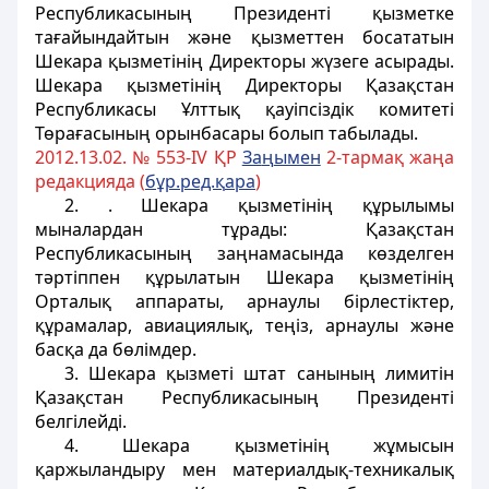
Республикасының Президентi қызметке
тағайындайтын және қызметтен босататын
Шекара қызметiнiң Директоры жүзеге асырады.
Шекара қызметiнiң Директоры Қазақстан
Республикасы Ұлттық қауiпсiздiк комитетi
Төрағасының орынбасары болып табылады.
2012.13.02. № 553-IV ҚР
За
ң
ымен
2-тармақ жаңа
редакцияда (
б
ұ
р.ред.
қ
ара
)
2.
. Шекара қызметiнiң құрылымы
мыналардан тұрады: Қазақстан
Республикасының заңнамасында көзделген
тәртiппен құрылатын Шекара қызметiнiң
Орталық аппараты, арнаулы бiрлестiктер,
құрамалар, авиациялық, теңiз, арнаулы және
басқа да бөлімдер.
3. Шекара қызметi штат санының лимитін
Қазақстан Республикасының Президентi
белгiлейдi.
4. Шекара қызметiнiң жұмысын
қаржыландыру мен материалдық-техникалық