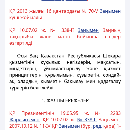
ҚР 2013 жылғы 16 қаңтардағы № 70-V
Заңымен
күші жойылды
ҚР 10.07.02 ж. № 338-II
За
ң
ымен
Заңның
тақырыбы және мәтін бойынша сөздер
өзгертілді
Осы Заң Қазақстан Республикасы Шекара
қызметiнiң құқылық негiздерiн, мақсатын,
мiндеттерiн, ұйымдастырылу және қызмет
принциптерiн, құрылымын, құзыретiн, сондай-
ақ олардың қызметiн бақылау мен қадағалау
түрлерiн белгiлейдi.
1.
ЖАЛПЫ ЕРЕЖЕЛЕР
ҚР Президентінің 19.05.95 ж. № 2283
Жарлы
ғ
ымен
; ҚР 10.07.02 ж.
№ 338-II
Заңымен;
2007.19.12 № 11-ІV ҚР
За
ң
ымен
(бұр.
ред.
қара) 1-