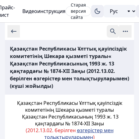
Старая
Прайс-
Видеоинструкция
версия
лист
сайта
Қазақстан Республикасы Ұлттық қауіпсіздік
комитетінің Шекара қызметі туралы«
Қазақстан Республикасының 1993 ж. 13
қаңтардағы № 1874-XII Заңы (2012.13.02.
берілген өзгерістер мен толықтыруларымен)
(күші жойылды)
Қазақстан Республикасы Ұлттық қауiпсiздiк
комитетiнiң Шекара қызметi туралы
Қазақстан Республикасының 1993 ж. 13
қаңтардағы № 1874-XII Заңы
(2012.13.02. берілген
ө
згерістер мен
толы
қ
тыруларымен
)