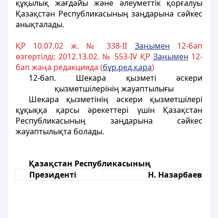
құқылық жағдайы және әлеуметтiк қорғалуы
Қазақстан Республикасының заңдарына сәйкес
анықталады.
ҚР 10.07.02 ж. № 338-II
За
ң
ымен
12-бап
өзгертілді; 2012.13.02. № 553-IV ҚР
За
ң
ымен
12-
бап жаңа редакцияда (
б
ұ
р.ред.
қ
ара
)
12-бап. Шекара қызметi әскери
қызметшiлерiнiң жауаптылығы
Шекара қызметiнің әскери қызметшiлерi
құқыққа қарсы әрекеттерi үшiн Қазақстан
Республикасының заңдарына сәйкес
жауаптылықта болады.
Қазақстан Республикасының
Президентi
Н. Назарбаев