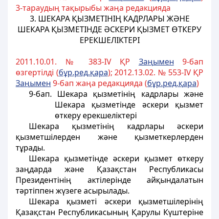
3-тараудың тақырыбы жаңа редакцияда
3. ШЕКАРА ҚЫЗМЕТІНІҢ КАДРЛАРЫ ЖӘНЕ
ШЕКАРА ҚЫЗМЕТІНДЕ ӘСКЕРИ ҚЫЗМЕТ ӨТКЕРУ
ЕРЕКШЕЛІКТЕРІ
2011.10.01. № 383-IV ҚР
За
ң
ымен
9-бап
өзгертiлдi (
б
ұ
р.ред.
қ
ара
); 2012.13.02. № 553-IV ҚР
За
ң
ымен
9-бап жаңа редакцияда (
б
ұ
р.ред.
қ
ара
)
9-бап. Шекара қызметінің кадрлары және
Шекара қызметінде әскери қызмет
өткеру ерекшеліктері
Шекара қызметiнiң кадрлары әскери
қызметшiлерден және қызметкерлерден
тұрады.
Шекара қызметiнде әскери қызмет өткеру
заңдарда және Қазақстан Республикасы
Президентiнiң актiлерiнде айқындалатын
тәртiппен жүзеге асырылады.
Шекара қызметi әскери қызметшiлерiнiң
Қазақстан Республикасының Қарулы Күштерiне