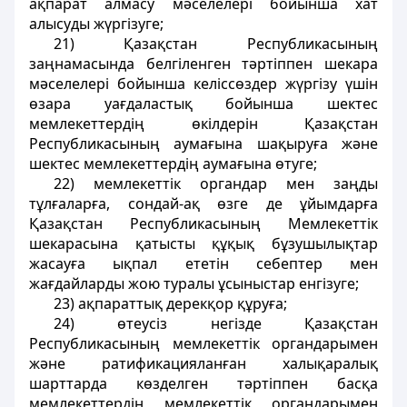
ақпарат алмасу мәселелерi бойынша хат
алысуды жүргiзуге;
21) Қазақстан Республикасының
заңнамасында белгiленген тәртiппен шекара
мәселелерi бойынша келiссөздер жүргiзу үшiн
өзара уағдаластық бойынша шектес
мемлекеттердiң өкiлдерiн Қазақстан
Республикасының аумағына шақыруға және
шектес мемлекеттердiң аумағына өтуге;
22) мемлекеттiк органдар мен заңды
тұлғаларға, сондай-ақ өзге де ұйымдарға
Қазақстан Республикасының Мемлекеттiк
шекарасына қатысты құқық бұзушылықтар
жасауға ықпал ететін себептер мен
жағдайларды жою туралы ұсыныстар енгiзуге;
23) ақпараттық дерекқор құруға;
24) өтеусіз негізде Қазақстан
Республикасының мемлекеттік органдарымен
және ратификацияланған халықаралық
шарттарда көзделген тәртіппен басқа
мемлекеттердің мемлекеттік органдарымен