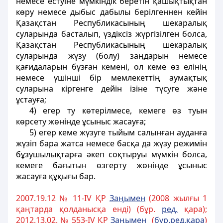
немесе естуiне мүмкiндiк беретiн қашықтықтан
көру немесе дыбыс дабылы берiлгеннен кейiн
Қазақстан Республикасының шекаралық
суларында басталып, үздiксiз жүргiзiлген болса,
Қазақстан Республикасының шекаралық
суларында жүзу (болу) заңдарын немесе
қағидаларын бұзған кеменi, ол кеме өз елiнiң
немесе үшiншi бiр мемлекеттiң аумақтық
суларына кiргенге дейiн ізіне түсуге және
ұстауға;
4) егер ту көтерiлмесе, кемеге өз туын
көрсету жөнiнде ұсыныс жасауға;
5) егер кеме жүзуге тыйым салынған ауданға
жүзiп бара жатса немесе басқа да жүзу режимiн
бұзушылықтарға әкеп соқтыруы мүмкiн болса,
кемеге бағытын өзгерту жөнiнде ұсыныс
жасауға құқығы бар.
2007.19.12 № 11-ІV ҚР
За
ң
ымен
(2008 жылғы 1
қаңтарда қолданысқа енді) (бұр.
ред.
қара);
2012.13.02. № 553-IV ҚР
За
ң
ымен
(
б
ұ
р.ред.
қ
ара
)