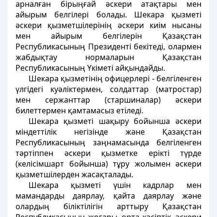
арналған бiрыңғай әскери атақтары мен
айырым белгiлерi болады. Шекара қызметi
әскери қызметшiлерiнiң әскери киiм нысаны
мен айырым белгiлерiн Қазақстан
Республикасының Президентi бекiтедi, олармен
жабдықтау нормаларын Қазақстан
Республикасының Үкiметi айқындайды.
Шекара қызметiнiң офицерлерi - белгiленген
үлгiдегi куәлiктермен, солдаттар (матростар)
мен сержанттар (старшиналар) әскери
билеттермен қамтамасыз етiледi.
Шекара қызметi шақыру бойынша әскери
мiндеттiлiк негiзiнде және Қазақстан
Республикасының заңнамасында белгiленген
тәртiппен әскери қызметке ерiктi түрде
(келiсiмшарт бойынша) тұру жолымен әскери
қызметшiлерден жасақталады.
Шекара қызметi үшiн кадрлар мен
мамандарды даярлау, қайта даярлау және
олардың бiлiктiлiгiн арттыру Қазақстан