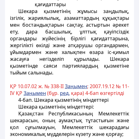
қағидаттары
Шекара қызметiнiң жұмысы заңдылық,
iзгiлiк, жариялылық, азаматтардың құқықтары
мен бостандықтарын сақтау, астыртын әрекет
ету, дара басшылық, ұлттық қауiпсiздiк
органдары жүйесiнiң бiрлiгi қағидаттарына,
жергiлiктi өкiлдi және атқарушы органдармен,
ұйымдармен және халықпен өзара iс-қимыл
жасауға негiзделiп құрылады. Шекара
қызметiнде саяси партиялардың қызметiне
тыйым салынады.
ҚР 10.07.02 ж. № 338-II
За
ң
ымен
; 2007.19.12 № 11-
ІV ҚР
За
ң
ымен
(бұр.
ред.
қара) 4-бап өзгертiлдi
4-бап. Шекара қызметiнiң мiндеттерi
Шекара қызметiнiң мiндеттерi:
Қазақстан Республикасының Мемлекеттік
шекарасын, оның аумақтық
тұтастығын және
қол сұғылмауын,
Мемлекеттік шекарадағы
экономикалық мүдделерiн күзету және қорғау;