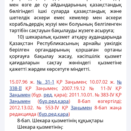
мен өзге де су айдындарының қазақстандық
бөлiгiндегi iшкi суларда қазақстандық және
шетелдiк әскери емес кемелер мен әскери
корабльдердiң жүзуi мен болуының белгiленген
тәртiбiн сақтауын бақылауды жүзеге асыруға;
10) шекаралық қызмет атқару аудандарында
Қазақстан Республикасының арнайы уәкiлдiк
берiлген органдарының қоршаған ортаны
қорғауға бақылау жасау, кәсiпшiлiк қызмет
қағидаларын сақтау жөнiндегi қызметiне
қажеттi жәрдем көрсетуге міндетті.
15.07.96 ж.
№ 31-1
ҚР Заңымен; 10.07.02 ж.
№
338-II
ҚР Заңымен; 2007.19.12 № 11-ІV ҚР
За
ң
ымен
(бұр.
ред.
қара); 2011.10.01. № 383-IV ҚР
За
ң
ымен
(
б
ұ
р.ред.
қ
ара
) 8-бап өзгертiлдi;
2012.13.02. № 553-IV ҚР
За
ң
ымен
8-бап жаңа
редакцияда (
б
ұ
р.ред.
қ
ара
)
8-бап. Шекара қызметiнiң құқықтары
Шекара қызметiнiң: