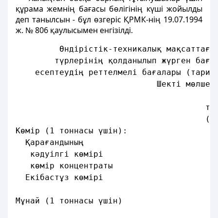
құрама жемнiң бағасы бөлiгiнiң күшi жойылды
деп танылсын - бұл өзгерiс ҚРМК-нiң 19.07.1994
ж. № 806 қаулысымен енгiзiлді.
         Өндiрiстiк-техникалық мақсаттағы
        түрлерiнiң қолданылып жүрген баға
    есептеудiң реттелмелi бағалары (тариф
                             Шектi мөлшер
                                       те
                                       (Қ
Көмiр (1 тоннасы үшiн):
  Қарағандының
   кәдуiлгi көмiрi                       
   көмiр концентраты                     
  Екiбастұз көмiрi                       
Мұнай (1 тоннасы үшiн)                   