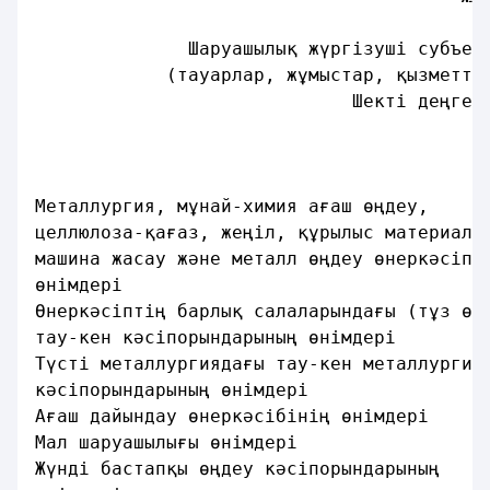
              Шаруашылық жүргiзушi субъек
            (тауарлар, жұмыстар, қызметте
                             Шектi деңгей
                                         
                                         
Металлургия, мұнай-химия ағаш өңдеу,
целлюлоза-қағаз, жеңiл, құрылыс материалд
машина жасау және металл өңдеу өнеркәсiпт
өнiмдерi                                 
Өнеркәсiптiң барлық салаларындағы (тұз өн
тау-кен кәсiпорындарының өнiмдерi        
Түстi металлургиядағы тау-кен металлургия
кәсiпорындарының өнiмдерi                
Ағаш дайындау өнеркәсiбiнiң өнiмдерi     
Мал шаруашылығы өнiмдерi                 
Жүндi бастапқы өңдеу кәсiпорындарының