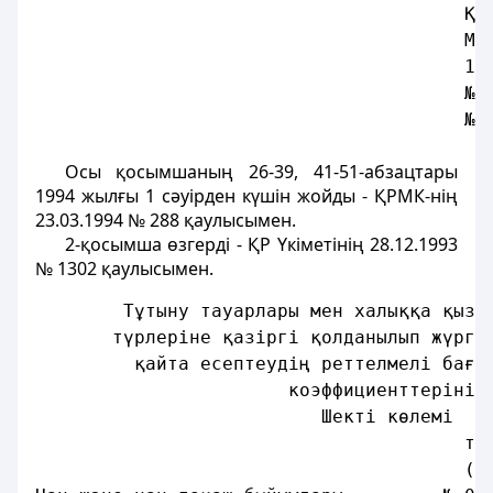
                                       Қа
                                       Ми
                                       19
                                       № 
                                       № 
Осы қосымшаның 26-39, 41-51-абзацтары
1994 жылғы 1 сәуiрден күшiн жойды - ҚРМК-нің
23.03.1994 № 288 қаулысымен.
2-қосымша өзгерді - ҚР Үкіметінiң 28.12.1993
№ 1302 қаулысымен.
        Тұтыну тауарлары мен халыққа қызм
       түрлерiне қазiргi қолданылып жүрге
         қайта есептеудiң реттелмелi баға
                       коэффициенттерiнiң
                          Шектi көлемi
                                       те
                                       (Қ