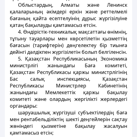
Облыстардың, Алматы және Ленинск
қалаларының әкiмдерi еркiн және реттелмелi
бағаның қайта есептелуiнiң дұрыс жүргiзiлуiне
қатаң бақылауды қамтамасыз етсiн.
4. Өндiрiстiк-техникалық мақсаттағы өнiмнiң,
тұтыну тауарлары мен көрсетiлетiн қызметтiң
бағасын (тарифтерiн) дөңгелектеу бiр тиынға
дейiнгi дәлдiкпен жүргiзiлетiн болып белгiленсiн.
5. Қазақстан Республикасының Экономика
министрлігі жанындағы Баға комитетi,
Қазақстан Республикасы қаржы министрлігінiң
Бас салық инспекциясы, Қазақстан
Республикасы Министрлер Кабинетінің
жанындағы Мемлекеттік қаржы бақылау
комитетi және олардың жергiлiктi жерлердегi
органдары:
шаруашылық жүргiзушi субъектiлердiң баға
мен рентабельдiлiктiң шектi деңгейлерiн сақтау
жөніндегі қызметiне бақылау жасалуын
қамтамасыз етсiн;