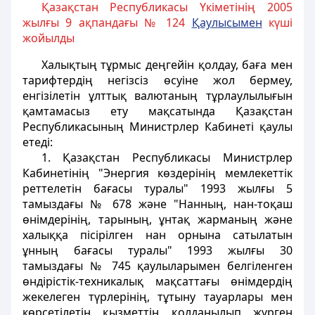
Қазақстан Республикасы Үкіметінің 2005
жылғы 9 ақпандағы № 124
Қаулысымен
күші
жойылды
Халықтың тұрмыс деңгейiн қолдау, баға мен
тарифтердiң негiзсiз өсуiне жол бермеу,
енгiзiлетiн ұлттық валютаның тұрлаулылығын
қамтамасыз ету мақсатында Қазақстан
Республикасының Министрлер Кабинетi қаулы
етедi:
1. Қазақстан Республикасы Министрлер
Кабинетінің "Энергия көздерiнiң мемлекеттік
реттелетiн бағасы туралы" 1993 жылғы 5
тамыздағы № 678 және "Нанның, нан-тоқаш
өнiмдерiнiң, тарының, ұнтақ жарманың және
халыққа пiсiрiлген нан орнына сатылатын
ұнның бағасы туралы" 1993 жылғы 30
тамыздағы № 745 қаулыларымен белгiленген
өндiрiстiк-техникалық мақсаттағы өнiмдердiң
жекелеген түрлерiнiң, тұтыну тауарлары мен
көрсетiлетiн қызметтiң қолданылып жүрген