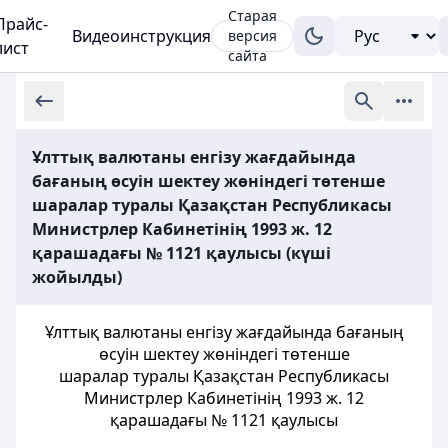
Старая
Прайс-
Видеоинструкция
версия
лист
сайта
Ұлттық валютаны енгізу жағдайында
бағаның өсуін шектеу жөніндегі төтенше
шаралар туралы Қазақстан Республикасы
Министрлер Кабинетінің 1993 ж. 12
қарашадағы № 1121 қаулысы (күші
жойылды)
Ұлттық валютаны енгізу жағдайында бағаның
өсуiн шектеу жөніндегі төтенше
шаралар туралы Қазақстан Республикасы
Министрлер Кабинетінің 1993 ж. 12
қарашадағы № 1121 қаулысы