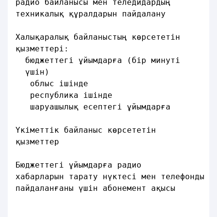
радио байланысы мен теледидардың
техникалық құралдарын пайдалану          
Халықаралық байланыстың көрсететiн
қызметтерi:
  бюджеттегi ұйымдарға (бiр минутi
  үшiн)
   облыс iшiнде                          
   республика iшiнде                     
   шаруашылық есептегi ұйымдарға         
Үкiметтiк байланыс көрсететiн
қызметтер                                
Бюджеттегi ұйымдарға радио
хабарларын тарату нүктесi мен телефонды
пайдаланғаны үшiн абонемент ақысы        