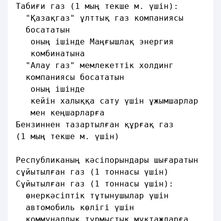
Табиғи газ (1 мың текше м. үшiн):
  "Қазақгаз" ұлттық газ компаниясы
  босататын                              
   оның iшiнде Маңғышлақ энергия
   комбинатына                           
  "Алау газ" мемлекеттік холдинг
  компаниясы босататын                   
   оның iшiнде
   кейiн халыққа сату үшiн ұжымшарлар
   мен кеңшарларға                       
Бензиннен тазартылған құрғақ газ
(1 мың текше м. үшiн)                    
Республиканың кәсiпорындары шығаратын
сұйытылған газ (1 тоннасы үшiн)          
Сұйытылған газ (1 тоннасы үшiн):
  өнеркәсiптiк тұтынушылар үшiн          
  автомобиль көлiгi үшiн                 
  коммуналдық тұрмыстық мұқтаждарға