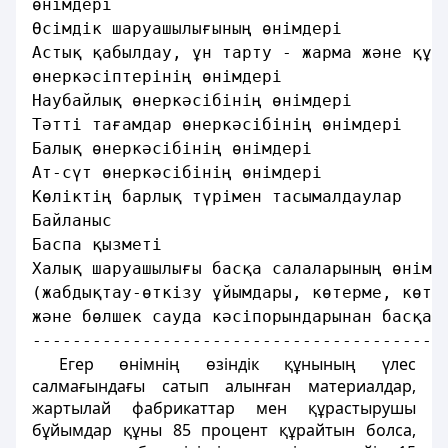
өнiмдерi                                 
Өсiмдiк шаруашылығының өнiмдерi          
Астық қабылдау, ұн тарту - жарма және құр
өнеркәсiптерiнiң өнiмдерi                
Наубайлық өнеркәсiбiнiң өнiмдерi         
Тәттi тағамдар өнеркәсiбiнiң өнiмдерi    
Балық өнеркәсiбiнiң өнiмдерi             
Ат-сүт өнеркәсiбiнiң өнiмдерi            
Көлiктiң барлық түрiмен тасымалдаулар    
Байланыс                                 
Баспа қызметi                            
Халық шаруашылығы басқа салаларының өнiмд
(жабдықтау-өткізу ұйымдары, көтерме, көте
және бөлшек сауда кәсiпорындарынан басқа)
-----------------------------------------
Егер өнiмнiң өзiндiк құнының үлес
салмағындағы сатып алынған материалдар,
жартылай фабрикаттар мен құрастырушы
бұйымдар құны 85 процент құрайтын болса,