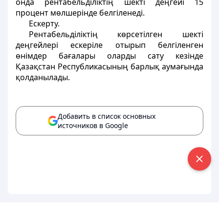
онда рентабельдiлiктiң шектi деңгейi 15
процент мөлшерiнде белгiленедi.
Ескерту.
Рентабельдiлiктiң көрсетiлген шектi
деңгейлерi ескерiле отырып белгiленген
өнiмдер бағалары оларды сату кезiнде
Қазақстан Республикасының барлық аумағында
қолданылады.
Добавить в список основных
источников в Google