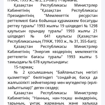
ПҮАЖ, 1993 ж., № 2, 29-бап) 1-тармағы;
Қазақстан Республикасы Министрлер
Кабинетінің "Қазақстан Республикасы
Президентінің "Мемлекеттік ресурстан
реттелмелi баға бойынша құрамажем босатуды
реттеу туралы" 1993 жылғы 19 шiлдедегi № 1298
қаулысын орындау туралы" 1993 жылғы 21
шiлдедегi № 641 қаулысы (Қазақстан
Республикасының ПҮАЖ, 1993 ж., № 31, 355-бап);
Қазақстан Республикасы Министрлер
Кабинетінің "Энергия көздерiнiң мемлекеттік
реттелетiн бағасы туралы" 1993 жылғы 5
тамыздағы № 678 қаулысындағы:
15-тармақ;
№ 2 қосымшаның "Байланыстың негiзгi
қызметтерi" бөлiгіндегі "сондай-ақ басқа да
жалғызiлiктi зейнеткерлер мен мүгедектер (ерлi-
зайыптылар)" деген сөздер;
Қазақстан Республикасы Министрлер
Кабинетінің "Нанның, нан-тоқаш өнiмдерiнiң,
тарының, ұнтақ жарманың және халыққа