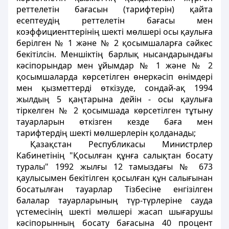
реттелетiн бағасын (тарифтерiн) қайта
есептеудiң реттелетiн бағасы мен
коэффициенттерiнiң шектi мөлшерi осы қаулыға
берiлген № 1 және № 2 қосымшаларға сәйкес
бекітілсiн. Меншiктiң барлық нысандарындағы
кәсiпорындар мен ұйымдар № 1 және № 2
қосымшаларда көрсетiлген өнеркәсiп өнiмдерi
мен қызметтердi өткізуде, сондай-ақ 1994
жылдың 5 қаңтарына дейiн - осы қаулыға
тiркелген № 2 қосымшада көрсетiлген тұтыну
тауарларын өткiзген кезде баға мен
тарифтердiң шектi мөлшерлерiн қолданады;
Қазақстан Республикасы Министрлер
Кабинетінің "Қосылған құнға салықтан босату
туралы" 1992 жылғы 12 тамыздағы № 673
қаулысымен бекітілген қосылған құн салығынан
босатылған тауарлар Тiзбесiне енгiзiлген
балалар тауарларының түр-түрлерiне сауда
үстемесiнiң шектi мөлшерi жасап шығарушы
кәсiпорынның босату бағасына 40 процент