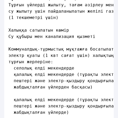
Тұрғын үйлердi жылыту, тағам әзiрлеу мен
су жылыту үшiн пайдаланылатын желiлi газ
(1 текшеметрi үшiн)                      
Халыққа сатылатын көмiр                  
Су құбыры мен канализация қызметi        
Коммуналдық-тұрмыстық мұқтажға босатылаты
электр қуаты (1 квт сағат үшiн) халықтың
тұрғын жерлерiне:
  селолық елдi мекендерде                
  қалалық елдi мекендерде (тұрақты электр
  пештерi және электр-қыздыру қондырғылар
  жабдықталған үйлерден басқасы)         
  қалалық елдi мекендерде (тұрақты электр
  пештерi және электр-қыздыру қондырғылар
  жабдықталған үйлерде)                  