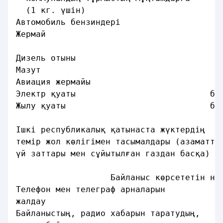
  (1 кг. үшiн)                           
Автомобиль бензиндерi                    
Жермай                                   
Дизель отыны                             
Мазут                                    
Авиация жермайы                          
Электр қуаты                           бе
Жылу қуаты                             бе
Iшкi республикалық қатынаста жүктердiң
темір жол көлiгiмен тасымалдары (азаматта
үй заттары мен сұйытылған газдан басқа)  
                   Байланыс көрсететiн не
Телефон мен телеграф арналарын
жалдау                                   
Байланыстың, радио хабарын таратудың,