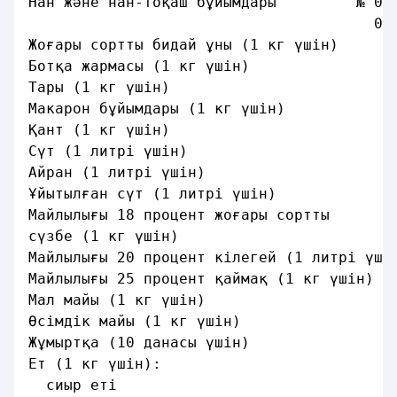
Нан және нан-тоқаш бұйымдары         № 00
                                       0,
Жоғары сортты бидай ұны (1 кг үшiн)      
Ботқа жармасы (1 кг үшiн)                
Тары (1 кг үшiн)                         
Макарон бұйымдары (1 кг үшiн)            
Қант (1 кг үшiн)                         
Сүт (1 литрi үшiн)                       
Айран (1 литрi үшiн)                     
Ұйытылған сүт (1 литрi үшiн)             
Майлылығы 18 процент жоғары сортты
сүзбе (1 кг үшiн)                        
Майлылығы 20 процент кiлегей (1 литрi үшi
Майлылығы 25 процент қаймақ (1 кг үшiн)  
Мал майы (1 кг үшiн)                     
Өсiмдiк майы (1 кг үшiн)                 
Жұмыртқа (10 данасы үшiн)                
Ет (1 кг үшiн):
  сиыр етi                               