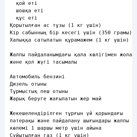
  қой етi                                
  шошқа етi                              
  құс етi                                
Қорытылған ас тұзы (1 кг үшiн)           
Кiр сабынның бiр кесегi үшiн (350 грамы) 
Халыққа сатылатын құрамажем (1 кг үшiн)  
Жалпы пайдаланымдағы қала көлiгiмен жолау
және қол жүгi тасымалы                   
Автомобиль бензинi                       
Дизель отыны                             
Тұрмыстық пеш отыны                      
Жарық беруге жағылатын жер май           
Жекешелендiрiлген тұрғын үй қорындағы
пәтерақы және пайдалану шығындары жалпы
көлемi 1 шаршы метр үшiн айына           
Сұйытылған газ (1 кг үшiн)               