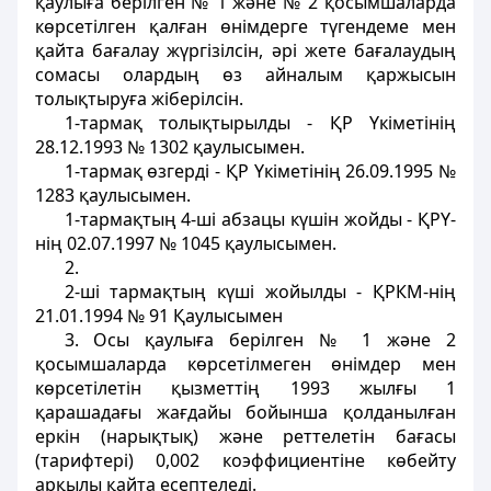
қаулыға берiлген № 1 және № 2 қосымшаларда
көрсетiлген қалған өнiмдерге түгендеме мен
қайта бағалау жүргiзiлсiн, әрi жете бағалаудың
сомасы олардың өз айналым қаржысын
толықтыруға жiберiлсiн.
1-тармақ толықтырылды - ҚР Үкіметінiң
28.12.1993 № 1302 қаулысымен.
1-тармақ өзгерді - ҚР Үкіметінiң 26.09.1995 №
1283 қаулысымен.
1-тармақтың 4-шi абзацы күшiн жойды - ҚРҮ-
нiң 02.07.1997 № 1045 қаулысымен.
2.
2-шi тармақтың күшi жойылды - ҚРКМ-нiң
21.01.1994 № 91 Қаулысымен
3. Осы қаулыға берiлген № 1 және 2
қосымшаларда көрсетiлмеген өнiмдер мен
көрсетiлетiн қызметтiң 1993 жылғы 1
қарашадағы жағдайы бойынша қолданылған
еркiн (нарықтық) және реттелетiн бағасы
(тарифтерi) 0,002 коэффициентiне көбейту
арқылы қайта есептеледi.