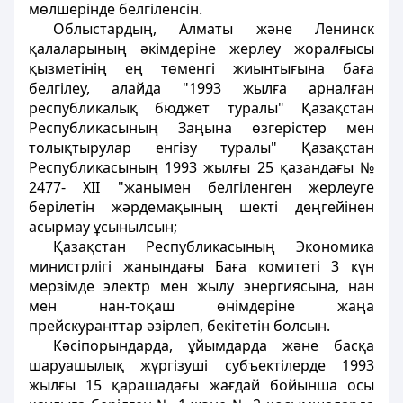
мөлшерiнде белгiленсiн.
Облыстардың, Алматы және Ленинск
қалаларының әкiмдерiне жерлеу жоралғысы
қызметiнiң ең төменгi жиынтығына баға
белгiлеу, алайда "1993 жылға арналған
республикалық бюджет туралы" Қазақстан
Республикасының Заңына өзгерістер мен
толықтырулар енгізу туралы" Қазақстан
Республикасының 1993 жылғы 25 қазандағы №
2477- ХII "жанымен белгiленген жерлеуге
берiлетiн жәрдемақының шектi деңгейiнен
асырмау ұсынылсын;
Қазақстан Республикасының Экономика
министрлігі жанындағы Баға комитетi 3 күн
мерзiмде электр мен жылу энергиясына, нан
мен нан-тоқаш өнiмдерiне жаңа
прейскуранттар әзiрлеп, бекiтетiн болсын.
Кәсiпорындарда, ұйымдарда және басқа
шаруашылық жүргiзушi субъектiлерде 1993
жылғы 15 қарашадағы жағдай бойынша осы