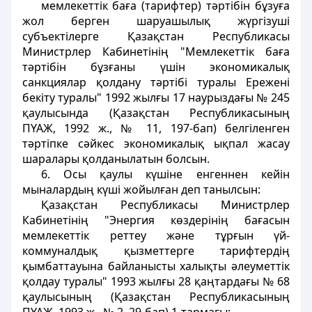
мемлекеттік баға (тарифтер) тәртібін бұзуға
жол берген шаруашылық жүргiзушi
субъектiлерге Қазақстан Республикасы
Министрлер Кабинетінің "Мемлекеттік баға
тәртібін бұзғаны үшiн экономикалық
санкциялар қолдану тәртібі туралы Ереженi
бекіту туралы" 1992 жылғы 17 наурыздағы № 245
қаулысында (Қазақстан Республикасының
ПҮАЖ, 1992 ж., № 11, 197-бап) белгiленген
тәртiпке сәйкес экономикалық ықпал жасау
шаралары қолданылатын болсын.
6. Осы қаулы күшiне енгеннен кейiн
мыналардың күшi жойылған деп танылсын:
Қазақстан Республикасы Министрлер
Кабинетінің "Энергия көздерiнiң бағасын
мемлекеттік реттеу және тұрғын үй-
коммуналдық қызметтерге тарифтердiң
қымбаттауына байланысты халықты әлеуметтiк
қолдау туралы" 1993 жылғы 28 қаңтардағы № 68
қаулысының (Қазақстан Республикасының