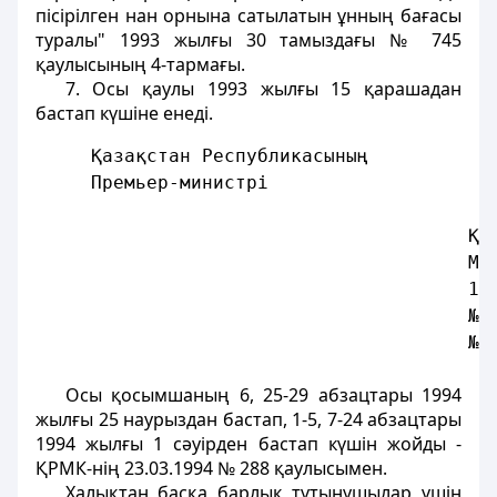
пiсiрiлген нан орнына сатылатын ұнның бағасы
туралы" 1993 жылғы 30 тамыздағы № 745
қаулысының 4-тармағы.
7. Осы қаулы 1993 жылғы 15 қарашадан
бастап күшiне енедi.
     Қазақстан Республикасының
     Премьер-министрi
                                       Қа
                                       Ми
                                       19
                                       № 
                                       № 
Осы қосымшаның 6, 25-29 абзацтары 1994
жылғы 25 наурыздан бастап, 1-5, 7-24 абзацтары
1994 жылғы 1 сәуiрден бастап күшiн жойды -
ҚРМК-нің 23.03.1994 № 288 қаулысымен.
Халықтан басқа барлық тұтынушылар үшiн