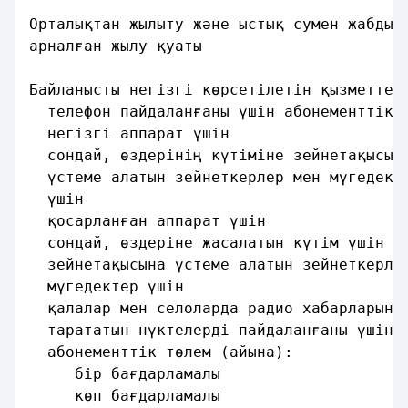
Орталықтан жылыту және ыстық сумен жабдық
арналған жылу қуаты                      
Байланысты негiзгi көрсетiлетiн қызметтер
  телефон пайдаланғаны үшiн абонементтiк 
  негiзгi аппарат үшiн                   
  сондай, өздерiнiң күтiмiне зейнетақысын
  үстеме алатын зейнеткерлер мен мүгедект
  үшiн                                   
  қосарланған аппарат үшiн               
  сондай, өздерiне жасалатын күтiм үшiн
  зейнетақысына үстеме алатын зейнеткерле
  мүгедектер үшiн                        
  қалалар мен селоларда радио хабарларын
  тарататын нүктелердi пайдаланғаны үшiн
  абонементтiк төлем (айына):
     бiр бағдарламалы                    
     көп бағдарламалы                    