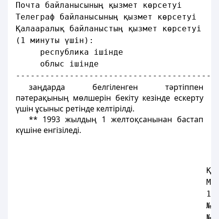
Почта байланысының қызмет көрсетуi       
Телеграф байланысының қызмет көрсетуi    
Қалааралық байланыстың қызмет көрсетуi
(1 минуты үшiн):
     республика iшiнде                   
     облыс iшiнде                        
-----------------------------------------
заңдарда белгiленген тәртiппен
пәтерақының мөлшерiн бекіту кезiнде ескерту
үшiн ұсыныс ретiнде келтiрiлдi.
** 1993 жылдың 1 желтоқсанынан бастап
күшiне енгiзiледi.
                                       Қа
                                       Ми
                                       19
                                       № 
                                       № 