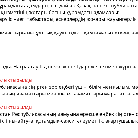
ұрамдағы адамдары, сондай-ақ Қазақстан Республикасы 
 қызметінің жоғары басшы құрамдағы адамдары:
ру ісіндегі табыстары, әскерлердің жоғары жауынгерлік
йымдастырғаны, ұлттық қауіпсіздікті қамтамасыз еткені, 
ды. Наградтау II дәреже және I дәреже ретімен жүргізіл
толықтырылды
бликасына сіңірген зор еңбегі үшін, білім мен ғылым, м
касының азаматтары мен шетел азаматтары марапа
тталад
толықтырылды
стан Республикасының дамуына ерекше еңбек сіңірген 
ікті нығайтуға, қоғамдық-саяси, әлеуметтік, ағартушыл
.