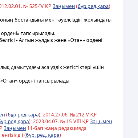
2012.02.01. № 525-IV ҚР
Заңымен
(
бұр.ред.қара
)
, оның бостандығы мен тәуелсiздiгi жолындағы
 ордені» тапсырылады.
елгісі - Алтын жұлдыз және «Отан» ордені
ық дамытудағы аса үздік жетістіктері үшін
 «Отан» ордені тапсырылады.
ен
(
бұр.ред.қара
); 2014.27.06. № 212-V ҚР
бұр.ред.қара
); 2023.04.07. № 15-VІІІ ҚР
Заңымен
ҚР
Заңымен
11-бап жаңа редакцияда
нгізілді) (
бұр. ред. қара
)