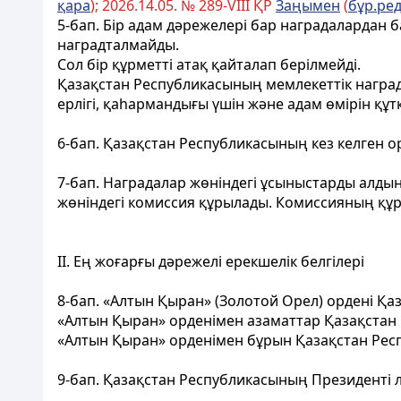
қара
); 2026.14.05. № 289-VIII ҚР
Заңымен
(
бұр.ред
5-бап
. Бір адам дәрежелері бар наградалардан 
наградталмайды.
Сол бір құрметті атақ қайталап берілмейді.
Қазақстан Республикасының мемлекеттік награда
ерлігі, қаһармандығы үшін және адам өмірін құт
6-бап
. Қазақстан Республикасының кез келген о
7-бап
. Наградалар жөніндегі ұсыныстарды алды
жөніндегі комиссия құрылады. Комиссияның құр
II. Ең жоғарғы дәрежелi ерекшелiк белгiлерi
8-бап
. «Алтын Қыран» (Золотой Орел) орденi Қа
«Алтын Қыран» орденiмен азаматтар Қазақстан Р
«Алтын Қыран» орденiмен бұрын Қазақстан Рес
9-бап
. Қазақстан Республикасының Президентi 