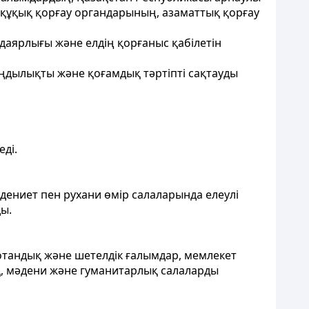
құқық қорғау органдарының, азаматтық қорғау
 даярлығы және елдің қорғаныс қабілетін
заңдылықты және қоғамдық тәртіпті сақтауды
еді.
әдениет пен рухани өмір
салаларында елеулі
ы.
отандық және шетелд
ік ғалымдар, мемлекет
ық, мәдени және гуманитарлық салаларды