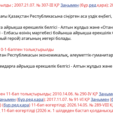
лды ; 2007.21.07. № 307-III ҚР
Заңымен
(бұр.
ред
.қара); 
ағы Қазақстан Республикасына сiңiрген аса үздiк еңбегi
а айрықша ерекшелiк белгiсi - Алтын жұлдыз және «Отан
 Елбасы өзінің мәртебесі бойынша айрықша ерекшілік б
ый герой) атағының иегері болады.
0-1-баппен толықтырылды
стан Республикасын экономикалық, әлеуметтік-гуманитарл
амдарға айрықша ерекшелік белгісі - Алтын жұлдыз және
н 11-бап толықтырылды; 2010.14.06. № 290-IV ҚР
Заңым
Заңымен
(
бұр.ред.қара
); 2017.11.07. № 91-VI ҚР
Заңымен
(
 (
бұр.ред.қара
) 11-бап өзгертілді; 2026.14.05. № 289-VIII 
н
11-бап өзгертілді (2026 ж. 1 шілдеден бастап қолданысқа е