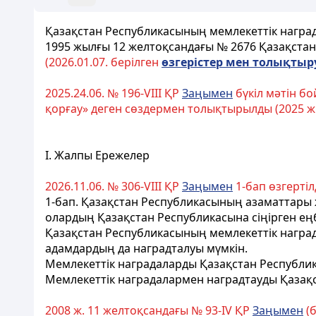
Қазақстан Республикасының
мемлекеттік награ
1995 жылғы 12 желтоқсандағы № 2676 Қазақста
(2026.
01.
07. берілген
ө
згерістер мен толы
қ
тыр
2025.24.06. № 196-VIII ҚР
Заңымен
бүкіл мəтін бо
қорғау» деген сөздермен толықтырылды (2025 ж. 
I. Жалпы Ережелер
2026.11.06. № 306-VIII ҚР
Заңымен
1-бап өзгертілд
1-бап
. Қазақстан Республикасының азаматтары ж
олардың
Қазақстан Республикасына
сiңiрген е
Қазақстан Республикасының мемлекеттік награ
адамдардың да наградталуы мүмкiн.
Мемлекеттік наградаларды Қазақстан Республ
Мемлекеттік наградалармен наградтауды Қазақ
2008 ж. 11 желтоқсандағы № 93-ІV ҚР
Заңымен
(б