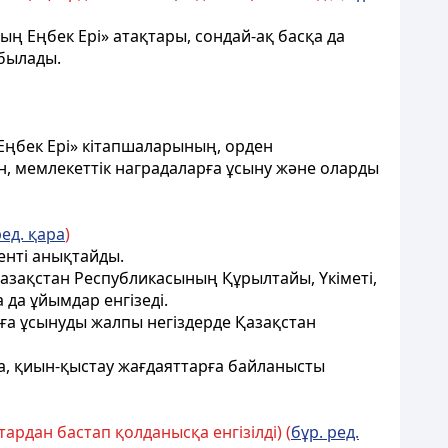
ның Еңбек Ері» атақтары, сондай-ақ
басқа да
былады.
Еңбек Ері»
кiтапшаларының, орден
iн, мемлекеттік наградаларға ұсыну және оларды
ред. қара
)
ентi анықтайды.
 Қазақстан Республикасының
Құрылтайы
, Үкіметі,
да ұйымдар енгiзедi.
ға ұсынуды жалпы негiздерде Қазақстан
ға, қиын-қыстау жағдаяттарға байланысты
тардан бастап қолданысқа енгізілді) (
бұр. ред.