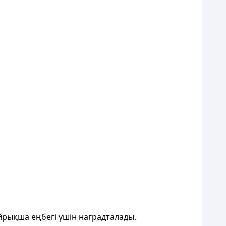
айрықша еңбегi үшiн наградталады.