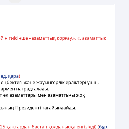
ін тиісінше «азаматтық қорғау,», «, азаматтық
ред. қара
)
ңбектегi және жауынгерлiк ерлiктерi үшiн,
алармен наградталады.
т ел азаматтары мен азаматтығы жоқ
сының Президенті тағайындайды.
 25 қаңтардан бастап қолданысқа енгізілді) (
бұр.