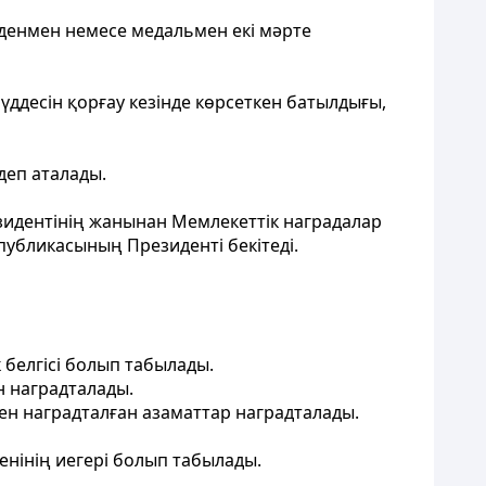
орденмен немесе медальмен екі мәрте
ддесін қорғау кезінде көрсеткен батылдығы,
деп аталады.
езидентінің жанынан Мемлекеттік наградалар
публикасының Президентi бекiтедi
.
 белгiсi болып табылады.
н наградталады.
н наградталған азаматтар наградталады.
нiнiң иегерi болып табылады.