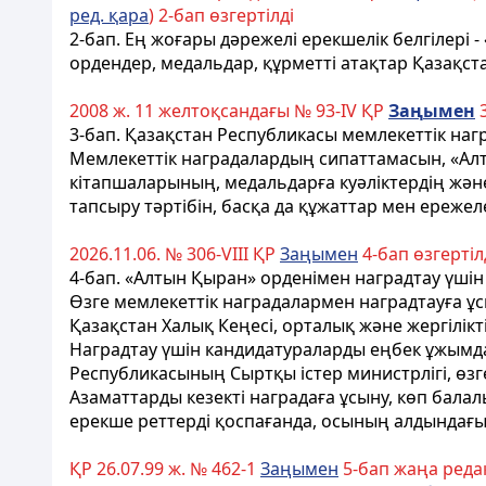
ред. қара
) 2-бап өзгертілді
2-бап
.
Ең жоғары дәрежелi ерекшелiк белгiлерi 
ордендер, медальдар, құрметті атақтар
Қазақст
2008 ж. 11 желтоқсандағы № 93-ІV ҚР
За
ң
ымен
3
3-бап
. Қазақстан Республикасы мемлекеттік наг
Мемлекеттік наградалардың сипаттамасын, «Ал
кiтапшаларының, медальдарға куәлiктердiң және 
тапсыру тәртібін, басқа да құжаттар мен ережел
2026.11.06. № 306-VIII ҚР
Заңымен
4-бап өзгертілд
4-бап
. «Алтын Қыран» орденiмен наградтау үшi
Өзге мемлекеттік наградалармен наградтауға 
Қазақстан Халық Кеңесі,
орталық және жергiлiк
Наградтау үшiн кандидатураларды еңбек ұжымда
Республикасының Сыртқы iстер министрлігі, өзг
Азаматтарды кезектi наградаға ұсыну, көп бала
ерекше реттердi қоспағанда, осының алдындағы н
ҚР 26.07.99 ж. № 462-1
Заңымен
5-бап жаңа редак