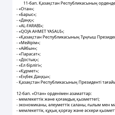
11-бап.
Қазақстан Республикасының орденде
- «Отан»;
- «Барыс»;
- «Даңқ»;
- «AL-FARABI»;
- «QOJA AHMET YASAUI»;
- «Қазақстан Республикасының Тұңғыш Президен
- «Мейірім»;
- «Айбын»;
- «Парасат»;
- «Достық»;
- «Ел бірлігі»;
- «Құрмет»;
- «Еңбек Даңқы»;
- Қазақстан Республикасының Президенті тағай
12-бап
. «Отан» орденiмен азаматтар:
- мемлекеттік және қоғамдық қызметтегi;
- экономиканы, әлеуметтiк саланы, ғылым мен м
- мемлекеттік, құқық қорғау және әскери қызме