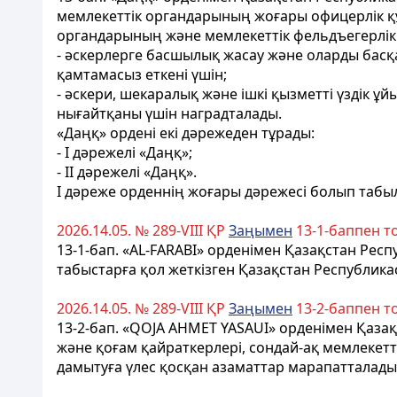
мемлекеттік органдарының жоғары офицерлік қ
органдарының және мемлекеттік фельдъегерлік
- әскерлерге басшылық жасау және оларды басқа
қамтамасыз еткені үшін;
- әскери, шекаралық және ішкі қызметті үздік ұ
нығайтқаны үшін наградталады.
«Даңқ» ордені екі дәрежеден тұрады:
- I дәрежелі «Даңқ»;
- II дәрежелі «Даңқ».
I дәреже орденнің жоғары дәрежесі болып табыла
2026.14.05. № 289-VIII ҚР
Заңымен
13-1-баппен 
13-1-бап.
«AL-FARABI» орденімен Қазақстан Респу
табыстарға қол жеткізген Қазақстан Республи
2026.14.05. № 289-VIII ҚР
Заңымен
13-2-баппен 
13-2-бап.
«
QOJA AHMET YASAUI» орденімен Қазақ
және қоғам қайраткерлері, сондай-ақ мемлекетт
дамытуға үлес қосқан азаматтар марапатталады