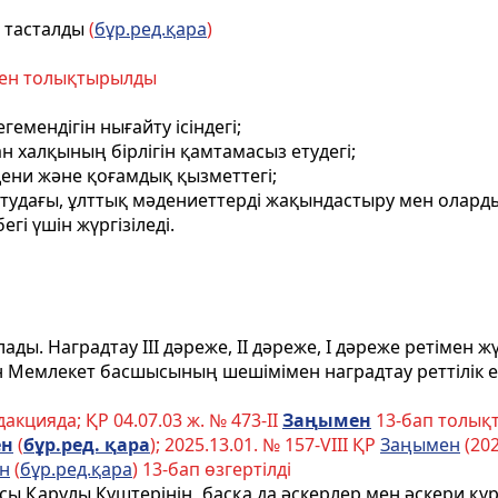
 тасталды
(
бұр.ред.қара
)
пен толықтырылды
емендігін нығайту ісіндегі;
ан халқының бірлігін қамтамасыз етудегі;
әдени және қоғамдық қызметтегі;
тудағы, ұлттық мәдениеттерді жақындастыру мен олард
і үшін жүргізіледі.
ы. Наградтау III дәреже, II дәреже, I дәреже ретімен жүр
 Мемлекет басшысының шешімімен наградтау реттілік еск
акцияда; ҚР 04.07.03 ж. № 473-II
За
ң
ымен
13-бап толықт
н
(
б
ұ
р.ред.
қ
ара
); 2025.13.01. № 157-VIII ҚР
Заңымен
(202
н
(
бұр.ред.қара
) 13-бап өзгертілді
сы Қарулы Күштерінің, басқа да әскерлер мен әскери қ