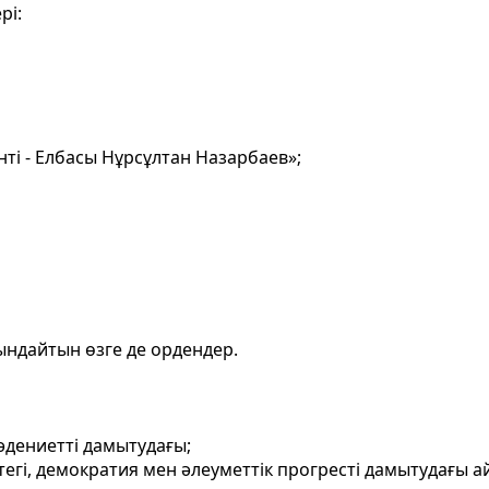
рі:
ті - Елбасы Нұрсұлтан Назарбаев»;
ындайтын өзге де ордендер.
әдениеттi дамытудағы;
ттегi, демократия мен әлеуметтiк прогрестi дамытудағы 