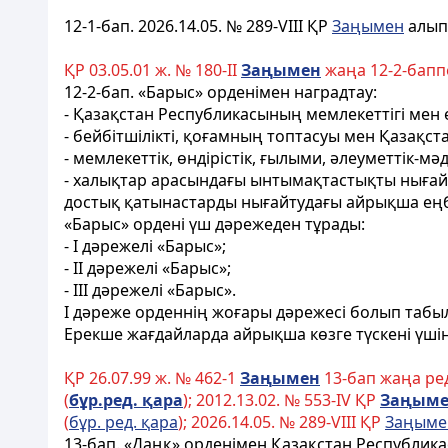
12-1-бап
.
2026.14.05. № 289-VIII ҚР
Заңымен
алып
ҚР 03.05.01 ж. № 180-II
За
ң
ымен
жаңа 12-2-бап
12-2-бап
. «Барыс» орденімен наградтау:
- Қазақстан Республикасының мемлекеттігі мен ег
- бейбітшілікті, қоғамның топтасуы мен Қазақст
- мемлекеттік, өндірістік, ғылыми, әлеуметтік-м
- халықтар арасындағы ынтымақтастықты нығай
достық қатынастарды нығайтудағы айрықша еңбег
«Барыс» ордені үш дәрежеден тұрады:
- I дәрежелі «Барыс»;
- II дәрежелі «Барыс»;
- III дәрежелі «Барыс».
I дәреже орденнің жоғары дәрежесі болып табылад
Ерекше жағдайларда айрықша көзге түскені үшін
ҚР 26.07.99 ж. № 462-1
За
ң
ымен
13-бап жаңа ред
(
б
ұ
р.ред.
қ
ара
); 2012.13.02. № 553-IV ҚР
За
ң
ыме
(
бұр. ред. қара
); 2026.14.05. № 289-VIII ҚР
Заңыме
13-бап.
«Даңқ» орденімен Қазақстан Республика