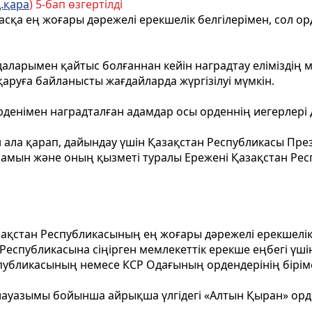
.қара
) 5-бап өзгертілді
басқа ең жоғары дәрежелі ерекшелік белгілерімен, сол 
ларымен қайтыс болғаннан кейін наградтау еліміздің мү
қаруға байланысты жағдайларда жүргізілуі мүмкін.
рденiмен наградталған адамдар осы орденнiң иегерлерi 
н ала қарап, дайындау үшiн Қазақстан Республикасы Пр
амын және оның қызметi туралы Ереженi Қазақстан Рес
зақстан Республикасының ең жоғары дәрежелi ерекшелiк
еспубликасына сiңiрген мемлекеттік ерекше еңбегi үшi
публикасының немесе КСР Одағының ордендерiнiң бiрiме
лауазымы бойынша айрықша үлгiдегi «Алтын Қыран» орде