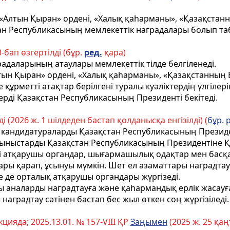
- «Алтын Қыран» орденi, «Халық қаһарманы», «Қазақстан
ан Республикасының мемлекеттік наградалары болып та
-бап өзгертілді (бұр.
ред.
қара)
радаларының атаулары мемлекеттік тiлде белгiленедi.
тын Қыран» орденi, «Халық қаһарманы»
, «Қазақстанның 
құрметтi атақтар берiлгенi туралы куәлiктердiң үлгiлер
ердi Қазақстан Республикасының Президентi бекiтедi.
і (2026 ж. 1 шілдеден бастап қолданысқа енгізілді) (
бұр. 
н кандидатураларды Қазақстан Республикасының Презид
ұсыныстарды Қазақстан Республикасының Президентiне
тi атқарушы органдар, шығармашылық одақтар мен басқа 
ры қарап, ұсынуы мүмкiн. Шет ел азаматтары наградтау
е де орталық атқарушы органдары жүргiзедi.
лы аналарды наградтауға және қаhармандық ерлiк жасау
аградтау сәтiнен бастап бес жыл өткен соң жүргiзiледi.
цияда; 2025.13.01. № 157-VIII ҚР
Заңымен
(2025 ж. 25 қаң