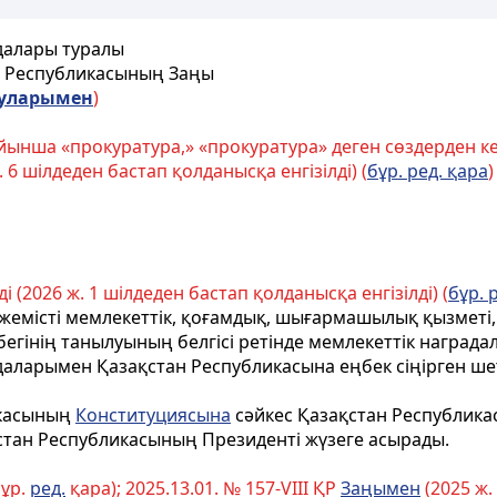
далары туралы
н Республикасының
Заңы
уларымен
)
йынша «прокуратура,» «прокуратура» деген сөздерден кей
6 шілдеден бастап қолданысқа енгізілді) (
бұр. ред. қара
)
і (2026 ж. 1 шілдеден бастап қолданысқа енгізілді) (
бұр. 
емiстi мемлекеттік, қоғамдық, шығармашылық қызметi, е
ңбегiнiң танылуының белгiсi ретiнде мемлекеттік наград
даларымен Қазақстан Республикасына еңбек сiңiрген ше
икасының
Конституциясына
сәйкес Қазақстан Республика
стан Республикасының Президентi жүзеге асырады.
ұр.
ред.
қара); 2025.13.01. № 157-VIII ҚР
Заңымен
(2025 ж.