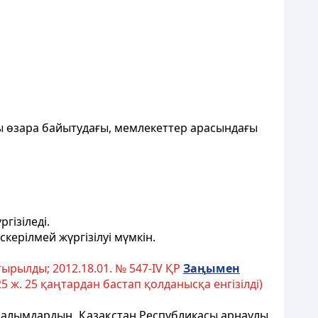
ы өзара байытудағы, мемлекеттер арасындағы
гізіледі.
ерілмей жүргізілуі мүмкін.
ырылды; 2012.18.01. № 547-ІV ҚР
За
ң
ымен
5 ж. 25 қаңтардан бастап қолданысқа енгізілді)
ұралымдардың, Қазақстан Республикасы арнаулы