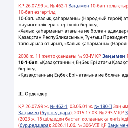
ҚР 26.07.99 ж. № 462-1
Заңымен
10-бап толықтыры
10-бап өзгертілді
10-бап
. «Халық қаһарманы» (Народный герой) ат
жауынгерлiк ерлiктерi үшiн берiледi.
«Халық қаһарманы» атағына ие болған адамдарғ
Қазақстан Республикасының Тұңғыш Президенті -
тапсырыла отырып, «Халық қаһарманы» (Народн
2008 ж. 11 желтоқсандағы № 93-ІV ҚР
За
ң
ымен
1
10-1-бап
. «Қазақстанның Еңбек Ері атағы Қазақ
беріледі.
«Қазақстанның Еңбек Ері» атағына ие болған ад
III. Ордендер
ҚР 26.07.99 ж.
№ 462-1
; 03.05.01 ж.
№ 180-II
Заңыме
Заңымен
(
бұр.ред.қара
); 2015.17.03. № 293-V ҚР
(2023 ж. 16 шілдеден бастап қолданысқа енгізілді)
(
бұр.ред.қара
);
2026.11.06. № 306-VIII ҚР
Заңыме