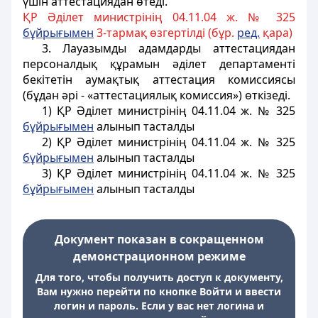
үшін аттестациядан өтеді.
ҚР Әділет министрінің 04.11.04 ж. № 325
бұйрығымен
3-тармақ өзгертілді (бұр.
ред.
қара)
3. Лауазымды адамдарды аттестациядан
персоналдық құрамын
әділет департаменті
бекітетін аумақтық аттестация комиссиясы
(бұдан әрі - «аттестациялық комиссия») өткізеді.
1) ҚР Әділет министрінің 04.11.04 ж. № 325
бұйрығымен
алынып тасталды
2) ҚР Әділет министрінің 04.11.04 ж. № 325
бұйрығымен
алынып тасталды
3) ҚР Әділет министрінің 04.11.04 ж. № 325
бұйрығымен
алынып тасталды
Документ показан в сокращенном
демонстрационном режиме
Для того, чтобы получить доступ к документу,
Вам нужно перейти по кнопке Войти и ввести
логин и пароль. Если у вас нет логина и