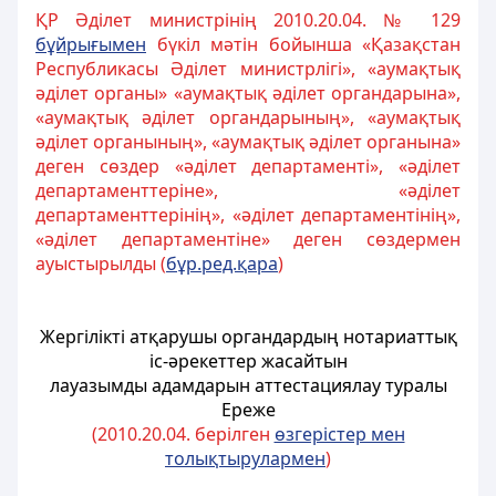
ҚР Әділет министрінің 2010.20.04. № 129
бұйрығымен
бүкіл мәтін бойынша «Қазақстан
Республикасы Әділет министрлігі», «аумақтық
әділет органы» «аумақтық әділет органдарына»,
«аумақтық әділет органдарының», «аумақтық
әділет органының», «аумақтық әділет органына»
деген сөздер «әділет департаменті», «әділет
департаменттеріне», «әділет
департаменттерінің», «әділет департаментінің»,
«әділет департаментіне» деген сөздермен
ауыстырылды (
бұр.ред.қара
)
Жергілікті атқарушы органдардың
нотариаттық
іс-әрекеттер жасайтын
лауазымды адамдарын аттестациялау туралы
Ереже
(2010.20.04. берілген
өзгерістер мен
толықтырулармен
)