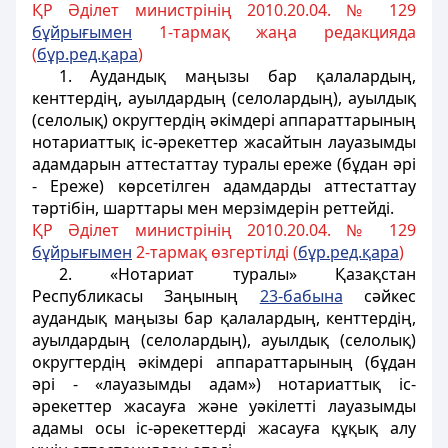
ҚР Әділет министрінің 2010.20.04. № 129
бұйрығымен
1-тармақ жаңа редакцияда
(
бұр.ред.қара
)
1. Аудандық маңызы бар қалалардың,
кенттердің, ауылдардың (селолардың), ауылдық
(селолық) округтердің әкімдері аппараттарының
нотариаттық іс-әрекеттер жасайтын лауазымды
адамдарын аттестаттау туралы ереже (бұдан әрі
- Ереже) көрсетілген адамдарды аттестаттау
тәртібін, шарттары мен мерзімдерін реттейді.
ҚР Әділет министрінің 2010.20.04. № 129
бұйрығымен
2-тармақ өзгертілді (
бұр.ред.қара
)
2. «Нотариат туралы» Қазақстан
Республикасы Заңының
23-бабына
сәйкес
аудандық маңызы бар қалалардың, кенттердің,
ауылдардың (селолардың), ауылдық (селолық)
округтердің әкімдері аппараттарының
(бұдан
әрі - «лауазымды адам») нотариаттық іс-
әрекеттер жасауға және уәкілетті лауазымды
адамы осы іс-әрекеттерді жасауға құқық алу