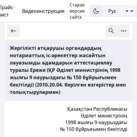
Старая
Прайс-
Видеоинструкция
версия
лист
сайта
Жергілікті атқарушы органдардың
нотариаттық іс-әрекеттер жасайтын
лауазымды адамдарын аттестациялау
туралы Ереже (ҚР Әділет министрінің 1998
жылғы 9 наурыздағы № 150 бұйрығымен
бекітілді) (2010.20.04. берілген өзгерістер мен
толықтырулармен)
Қазақстан Республикасы
Әділет министрінің
1998 жылғы 9 наурыздағы
№ 150 бұйрығымен бекітілді