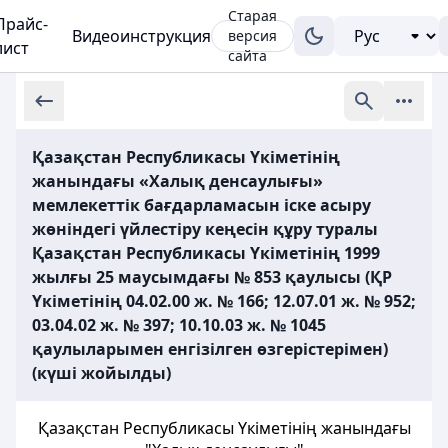
Старая
Прайс-
Видеоинструкция
версия
лист
сайта
Қазақстан Республикасы Үкіметінің
жанындағы «Халық денсаулығы»
мемлекеттік бағдарламасын іске асыру
жөніндегі үйлестіру кеңесін құру туралы
Қазақстан Республикасы Үкіметінің 1999
жылғы 25 маусымдағы № 853 қаулысы (ҚР
Үкіметінің 04.02.00 ж. № 166; 12.07.01 ж. № 952;
03.04.02 ж. № 397; 10.10.03 ж. № 1045
қаулыларымен енгізілген өзгерістерімен)
(күші жойылды)
Қазақстан Республикасы Үкіметінің жанындағы