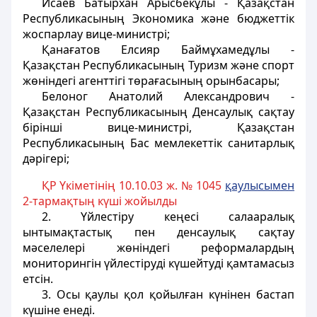
Исаев Батырхан Арысбекұлы - Қазақстан
Республикасының Экономика және бюджеттік
жоспарлау вице-министрi;
Қанағатов Елсияр Баймұхамедұлы -
Қазақстан Республикасының Туризм және спорт
жөніндегі агенттiгi төрағасының орынбасары;
Белоног Анатолий Александрович -
Қазақстан Республикасының Денсаулық сақтау
бiрiншi вице-министрi, Қазақстан
Республикасының Бас мемлекеттік санитарлық
дәрiгерi;
ҚР Үкіметінің 10.10.03 ж. № 1045
қаулысымен
2-тармақтың күші жойылды
2. Үйлестіру кеңесі салааралық
ынтымақтастық пен денсаулық сақтау
мәселелері жөніндегі реформалардың
мониторингін үйлестіруді күшейтуді қамтамасыз
етсін.
3. Осы қаулы қол қойылған күнінен бастап
күшіне енеді.