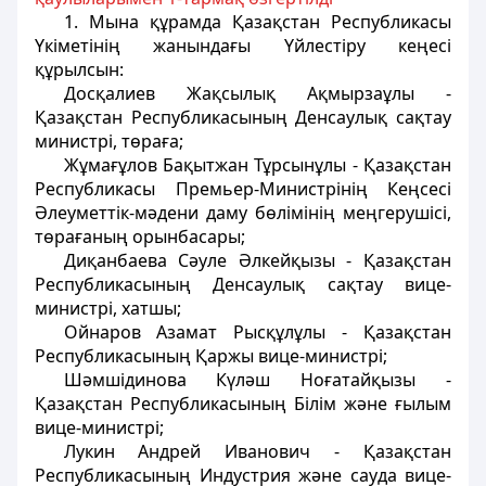
1. Мына құрамда Қазақстан Республикасы
Үкіметінің жанындағы Үйлестіру кеңесі
құрылсын:
Досқалиев Жақсылық Ақмырзаұлы -
Қазақстан Республикасының Денсаулық сақтау
министрi, төраға;
Жұмағұлов Бақытжан Тұрсынұлы - Қазақстан
Республикасы Премьер-Министрінің Кеңсесi
Әлеуметтiк-мәдени даму бөлiмiнiң меңгерушiсi,
төрағаның орынбасары;
Диқанбаева Сәуле Әлкейқызы - Қазақстан
Республикасының Денсаулық сақтау вице-
министрi, хатшы;
Ойнаров Азамат Рысқұлұлы - Қазақстан
Республикасының Қаржы вице-министрi;
Шәмшiдинова Күләш Ноғатайқызы -
Қазақстан Республикасының Білім және ғылым
вице-министрi;
Лукин Андрей Иванович - Қазақстан
Республикасының Индустрия және сауда вице-