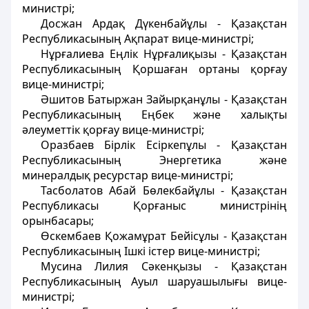
министрi;
Досжан Ардақ Дүкенбайұлы - Қазақстан
Республикасының Ақпарат вице-министрi;
Нұрғалиева Еңлiк Нұрғалиқызы - Қазақстан
Республикасының Қоршаған ортаны қорғау
вице-министрi;
Әшитов Батыржан Зайырқанұлы - Қазақстан
Республикасының Еңбек және халықты
әлеуметтiк қорғау вице-министрi;
Оразбаев Бірлік Есiркепұлы - Қазақстан
Республикасының Энергетика және
минералдық ресурстар вице-министрi;
Тасболатов Абай Бөлекбайұлы - Қазақстан
Республикасы Қорғаныс министрінің
орынбасары;
Өскембаев Қожамұрат Бейiсұлы - Қазақстан
Республикасының Iшкi iстер вице-министрi;
Мусина Лилия Сәкенқызы - Қазақстан
Республикасының Ауыл шаруашылығы вице-
министрi;