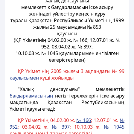
"Халық денсаулығы"
мемлекеттік бағдарламасын іске асыру
жөніндегі үйлестіру кеңесін құру
туралы Қазақстан Республикасы Үкіметінің 1999
жылғы 25 маусымдағы № 853
қаулысы
(ҚР Үкіметінің 04.02.00 ж. № 166; 12.07.01 ж. №
952; 03.04.02 ж. № 397;
10.10.03 ж. № 1045 қаулыларымен енгізілген
өзгерістерімен)
ҚР Үкіметінің 2005 жылғы 3 ақпандағы № 99
қаулысымен
күші жойылды
"Халық денсаулығы" мемлекеттік
бағдарламасының
негізгі ережелерін іске асыру
мақсатында Қазақстан Республикасының
Үкіметі қаулы етеді:
ҚР Үкіметінің 04.02.00 ж.
№ 166
;
12.07.01 ж.
№
952
; 03.04.02 ж.
№ 397
;
10.10.03 ж.
№ 1045
қаулыларымен 1-тармақ өзгертілді