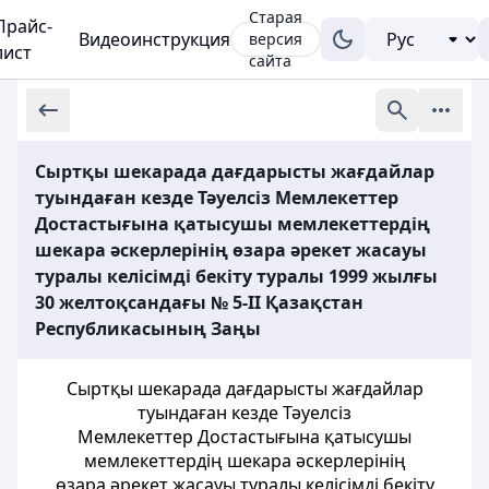
Старая
Прайс-
Видеоинструкция
версия
лист
сайта
Сыртқы шекарада дағдарысты жағдайлар
туындаған кезде Тәуелсіз Мемлекеттер
Достастығына қатысушы мемлекеттердің
шекара әскерлерінің өзара әрекет жасауы
туралы келісімді бекіту туралы 1999 жылғы
30 желтоқсандағы № 5-ІІ Қазақстан
Республикасының Заңы
Сыртқы шекарада дағдарысты жағдайлар
туындаған кезде Тәуелсіз
Мемлекеттер Достастығына қатысушы
мемлекеттердің шекара әскерлерінің
өзара әрекет жасауы туралы келісімді бекіту