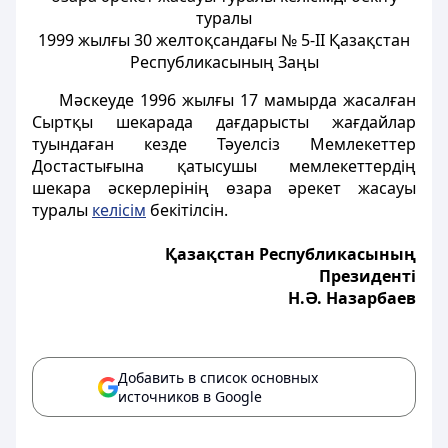
туралы
1999 жылғы 30 желтоқсандағы № 5-ІІ Қазақстан
Республикасының Заңы
Мәскеуде 1996 жылғы 17 мамырда жасалған
Сыртқы шекарада дағдарысты жағдайлар
туындаған кезде Тәуелсіз Мемлекеттер
Достастығына қатысушы мемлекеттердің
шекара әскерлерінің өзара әрекет жасауы
туралы
келісім
бекітілсін.
Қазақстан Республикасының
Президенті
Н.Ә. Назарбаев
Добавить в список основных
источников в Google