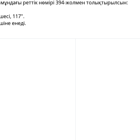
мұндағы реттiк нөмiрi 394-жолмен толықтырылсын:
есі, 117".
шіне енеді.