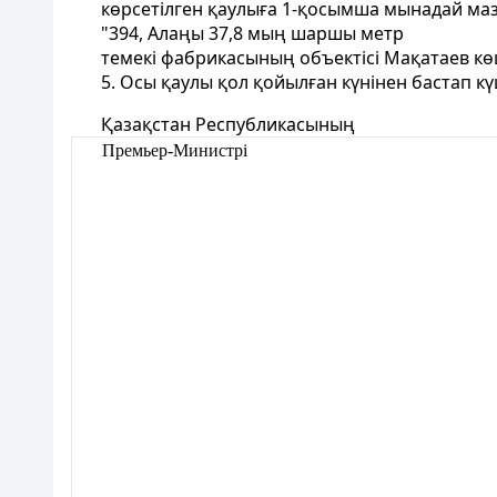
көрсетiлген қаулыға 1-қосымша мынадай маз
"394, Алаңы 37,8 мың шаршы метр
темекі фабрикасының объектісі Мақатаев көш
5. Осы қаулы қол қойылған күнінен бастап кү
Қазақстан Республикасының
Премьер-Министрі