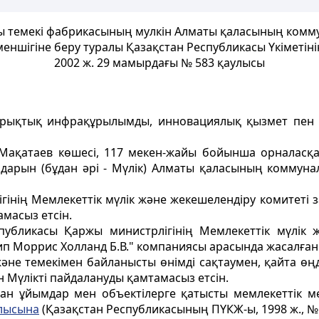
ы темекi фабрикасының мyлкiн Алматы қаласының комм
меншiгiне беру туралы Қазақстан Республикасы Үкіметіні
2002 ж. 29 мамырдағы № 583 қаулысы
 нарықтық инфрақұрылымды, инновациялық қызмет пен 
, Мақатаев көшесi, 117 мекен-жайы бойынша орналас
ралдарын (бұдан әрi - Мүлiк) Алматы қаласының коммун
гінiң Мемлекеттік мүлiк және жекешелендiру комитетi з
масыз етсiн.
публикасы Қаржы министрлігінiң Мемлекеттік мүлiк 
п Моррис Холланд Б.В." компаниясы арасында жасалған
к және темекiмен байланысты өнiмдi сақтаумен, қайта
iн Мүлiктi пайдалануды қамтамасыз етсiн.
ан ұйымдар мен объектiлерге қатысты мемлекеттік ме
лысына
(Қазақстан Республикасының ПYКЖ-ы, 1998 ж., № 4