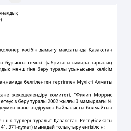
уналдық
ң
қолөнер кәсiбiн дамыту мақсатында Қазақстан
қан бұрынғы темекi фабрикасы ғимараттарының
алдық меншiгiне беру туралы ұсынысына келісім
аңнамада белгiленген тәртiппен Мүлiктi Алматы
және жекешелендiру комитетi, "Филип Моррис
 өтеусiз беру туралы 2002 жылғы 3 мамырдағы №
 өңдеумен және өндiрумен байланысты болмайтын
ншiк түрлерi туралы" Қазақстан Республикасы
1, 371-құжат) мынадай толықтыру енгiзiлсiн: