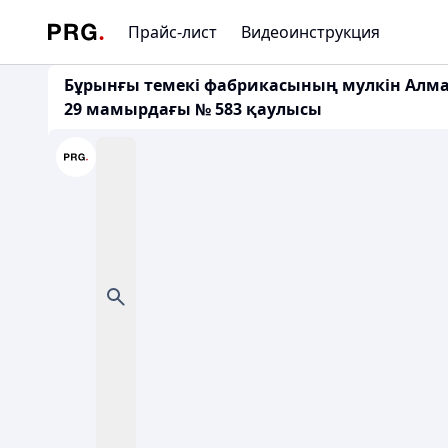
Прайс-лист
Видеоинструкция
Бұрынғы темекі фабрикасының мyлкін Алмат
29 мамырдағы № 583 қаулысы