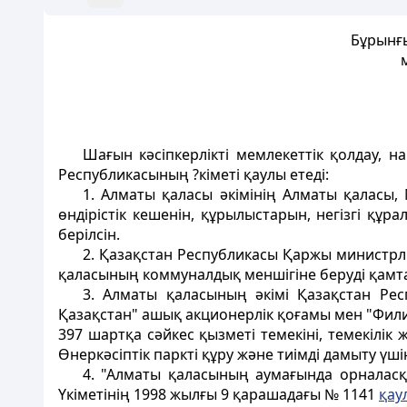
Бұрынғ
Шағын кәсiпкерлiктi мемлекеттік қолдау,
Республикасының ?кіметi қаулы етеді:
1. Алматы қаласы әкімінiң Алматы қаласы
өндiрiстiк кешенiн, құрылыстарын, негiзгi құ
берiлсiн.
2. Қазақстан Республикасы Қаржы министрлі
қаласының коммуналдық меншiгiне берудi қамта
3. Алматы қаласының әкімі Қазақстан Рес
Қазақстан" ашық акционерлік қоғамы мен "Фили
397 шартқа сәйкес қызметi темекiнi, темекiлi
Өнеркәсiптiк парктi құру және тиiмдi дамыту үш
4. "Алматы қаласының аумағында орналасқ
Үкіметінiң 1998 жылғы 9 қарашадағы № 1141
қау