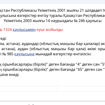
қстан Республикасы Үкіметінің 2001 жылғы 21 шілдедегі 
улысына өзгерістер енгізу туралы Қазақстан Республик
Үкіметінің 2003 жылғы 14 наурыздағы № 246 қаулысы
 № 1324
қаулысымен
күші жойылды
еді:
ла, астана), аудандар (облыстық маңызы бар қалалар) ә
 астана), аудан (облыстық маңызы бар қала) әкімі ор
гі № 985
қаулысына
мынадай өзгерістер енгізілсін:
 орынбасарлары (бірлік)" деген бағанда "4" деген сан "
 орынбасарлары (бірлік)" деген бағанда "65" деген сан 
шіне енеді.