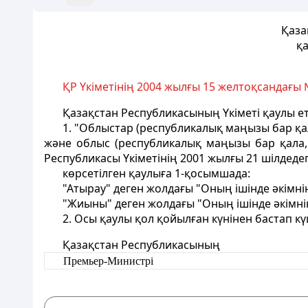
Қаза
қа
ҚР Үкіметінің 2004 жылғы 15 желтоқсандағы
Қазақстан Республикасының Үкіметі қаулы ет
1. "Облыстар (республикалық маңызы бар қа
және облыс (республикалық маңызы бар қала,
Республикасы Үкіметінің 2001 жылғы 21 шілдеде
көрсетілген қаулыға 1-қосымшада:
"Атырау" деген жолдағы "Оның ішінде әкімнің
"Жиыны" деген жолдағы "Оның ішінде әкімнің
2. Осы қаулы қол қойылған күнінен бастап кү
Қазақстан Республикасының
Премьер-Министрі