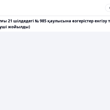
ғы 21 шілдедегі № 985 қаулысына өзгерістер енгізу
күші жойылды)