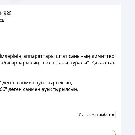
№ 985
асы
кімдерінің аппараттары штат санының лимиттері
ынбасарларының шекті саны туралы" Қазақстан
5" деген санмен ауыстырылсын;
"66" деген санмен ауыстырылсын.
И. Тасмағамбетов