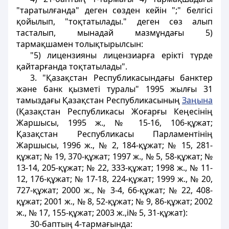
"таратылғанда" деген сөзден кейін ";" белгісі
қойылып, "тоқтатылады." деген сөз алып
тасталып, мынадай мазмұндағы 5)
тармақшамен толықтырылсын:
"5) лицензияны лицензиарға ерікті түрде
қайтарғанда тоқтатылады".
3. "Қазақстан Республикасындағы банктер
және банк қызметі туралы" 1995 жылғы 31
тамыздағы Қазақстан Республикасының
Заңына
(Қазақстан Республикасы Жоғарғы Кеңесінің
Жаршысы, 1995 ж., № 15-16, 106-құжат;
Қазақстан Республикасы Парламентінің
Жаршысы, 1996 ж., № 2, 184-құжат; № 15, 281-
құжат; № 19, 370-құжат; 1997 ж., № 5, 58-құжат; №
13-14, 205-құжат; № 22, 333-құжат; 1998 ж., № 11-
12, 176-құжат; № 17-18, 224-құжат; 1999 ж., № 20,
727-құжат; 2000 ж., № 3-4, 66-құжат; № 22, 408-
құжат; 2001 ж., № 8, 52-құжат; № 9, 86-құжат; 2002
ж., № 17, 155-құжат; 2003 ж.,і№ 5, 31-құжат):
30-баптың 4-тармағында: