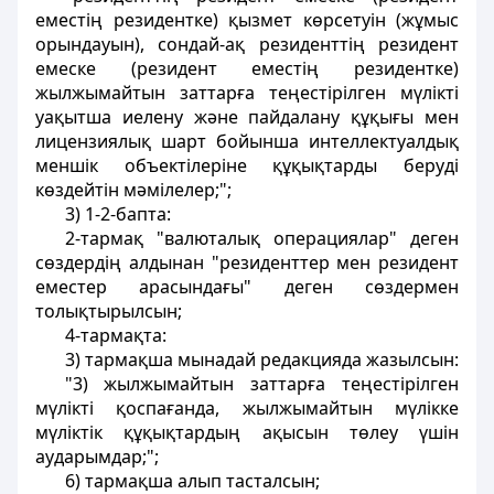
еместің резидентке) қызмет көрсетуін (жұмыс
орындауын), сондай-ақ резиденттің резидент
емеске (резидент еместің резидентке)
жылжымайтын заттарға теңестірілген мүлікті
уақытша иелену және пайдалану құқығы мен
лицензиялық шарт бойынша интеллектуалдық
меншік объектілеріне құқықтарды беруді
көздейтін мәмілелер;";
3) 1-2-бапта:
2-тармақ "валюталық операциялар" деген
сөздердің алдынан "резиденттер мен резидент
еместер арасындағы" деген сөздермен
толықтырылсын;
4-тармақта:
3) тармақша мынадай редакцияда жазылсын:
"3) жылжымайтын заттарға теңестірілген
мүлікті қоспағанда, жылжымайтын мүлікке
мүліктік құқықтардың ақысын төлеу үшін
аударымдар;";
6) тармақша алып тасталсын;