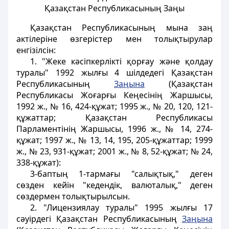
Қазақстан Республикасының Заңы
Қазақстан Республикасының мына заң
актілеріне өзгерістер мен толықтырулар
енгізілсін:
1. "Жеке кәсіпкерлікті қорғау және қолдау
туралы" 1992 жылғы 4 шілдедегі Қазақстан
Республикасының
Заңына
(Қазақстан
Республикасы Жоғарғы Кеңесінің Жаршысы,
1992 ж., № 16, 424-құжат; 1995 ж., № 20, 120, 121-
құжаттар; Қазақстан Республикасы
Парламентінің Жаршысы, 1996 ж., № 14, 274-
құжат; 1997 ж., № 13, 14, 195, 205-құжаттар; 1999
ж., № 23, 931-құжат; 2001 ж., № 8, 52-құжат; № 24,
338-құжат):
3-баптың 1-тармағы "салықтық," деген
сөзден кейін "кедендік, валюталық," деген
сөздермен толықтырылсын.
2. "Лицензиялау туралы" 1995 жылғы 17
сәуірдегі Қазақстан Республикасының
Заңына