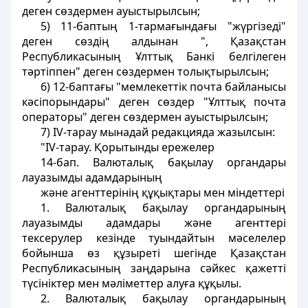
деген сөздермен ауыстырылсын;
5) 11-баптың 1-тармағындағы "жүргізеді"
деген сөздің алдынан ", Қазақстан
Республикасының Ұлттық Банкі белгілеген
тәртіппен" деген сөздермен толықтырылсын;
6) 12-баптағы "мемлекеттік почта байланысы
кәсіпорындары" деген сөздер "Ұлттық почта
операторы" деген сөздермен ауыстырылсын;
7) IV-тарау мынадай редакцияда жазылсын:
"IV-тарау. Қорытынды ережелер
14-бап. Валюталық бақылау органдары
лауазымды адамдарының
және агенттерінің құқықтары мен міндеттері
1. Валюталық бақылау органдарының
лауазымды адамдары және агенттері
тексерулер кезінде туындайтын мәселелер
бойынша өз құзыреті шегінде Қазақстан
Республикасының заңдарына сәйкес қажетті
түсініктер мен мәліметтер алуға құқылы.
2. Валюталық бақылау органдарының