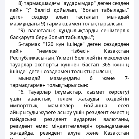
8) тармақшадағы "аударымдар" деген сөзден
кейін ";" белгісі қойылып, "болып табылады."
деген сөздер алып тасталып, мынадай
мазмұндағы 9) тармақшамен толықтырылсын:
"9) валюталық құндылықтарды сенімгерлік
басқаруға беру болып табылады.";
5-тармақ "120 күн ішінде" деген сөздерден
кейін "немесе тізбесін Қазақстан
Республикасының Үкіметі белгілейтін жекелеген
тауарлар экспорты күнінен бастап 365 күннің
ішінде" деген сөздермен толықтырылсын;
мынадай мазмұндағы 6 және 7-
тармақтармен толықтырылсын:
"6. Тауарлар (жұмыстар, қызмет көрсету)
үшін аванстық төлем жасауды көздейтін
импорттық мәмілелер бойынша есеп
айырысуды жүзеге асыру үшін резидент еместің
пайдасына резидент аударған валютаны,
резидент емес міндеттемелерін орындамаған
жағдайда, резидент алуға және Қазақстан