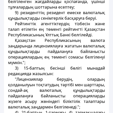
белгіленген жағдайларды қоспағанда, үшінші
тұлғалардың шоттарына есептеу;
9) резиденттің резидент емеске валюталық
құндылықтарды сенімгерлік басқаруға беруі.
Рейтингтік агенттіктердің тізбесін және
талап етілетін ең төменгі рейтингті Қазақстан
Республикасының Ұлттық Банкі белгілейді.
Қазақстан Республикасының валюта
заңдарында лицензиялауға жататын валюталық
құндылықтарды пайдалануға байланысты
операциялардың ең төменгі сомасы белгіленуі
мүмкін.";
3) 15-баптың бесінші бөлігі мынадай
редакцияда жазылсын:
"Лицензиялар берудің, олардың
қолданылуын тоқтатудың тәртібі мен шарттары,
сондай-ақ валюталық құндылықтарды
пайдалануға байланысты операцияларды
жүзеге асыру жөніндегі біліктілік талаптары
валюталық заңдармен белгіленеді.";
4) 21-баптың 1-тармағы 4) тармақшадағы