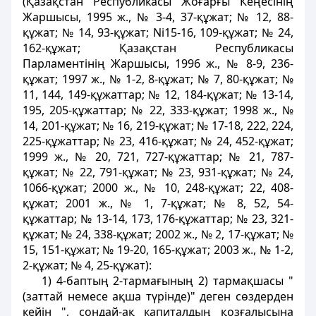
(Қазақстан Республикасы Жоғарғы Кеңесінің
Жаршысы, 1995 ж., № 3-4, 37-құжат; № 12, 88-
құжат; № 14, 93-құжат; Nі15-16, 109-құжат; № 24,
162-құжат; Қазақстан Республикасы
Парламентінің Жаршысы, 1996 ж., № 8-9, 236-
құжат; 1997 ж., № 1-2, 8-құжат; № 7, 80-құжат; №
11, 144, 149-құжаттар; № 12, 184-құжат; № 13-14,
195, 205-құжаттар; № 22, 333-құжат; 1998 ж., №
14, 201-құжат; № 16, 219-құжат; № 17-18, 222, 224,
225-құжаттар; № 23, 416-құжат; № 24, 452-құжат;
1999 ж., № 20, 721, 727-құжаттар; № 21, 787-
құжат; № 22, 791-құжат; № 23, 931-құжат; № 24,
1066-құжат; 2000 ж., № 10, 248-құжат; 22, 408-
құжат; 2001 ж., № 1, 7-құжат; № 8, 52, 54-
құжаттар; № 13-14, 173, 176-құжаттар; № 23, 321-
құжат; № 24, 338-құжат; 2002 ж., № 2, 17-құжат; №
15, 151-құжат; № 19-20, 165-құжат; 2003 ж., № 1-2,
2-құжат; № 4, 25-құжат):
1) 4-баптың 2-тармағының 2) тармақшасы "
(заттай немесе ақша түрінде)" деген сөздерден
кейін ", сондай-ақ капиталдың қозғалысына