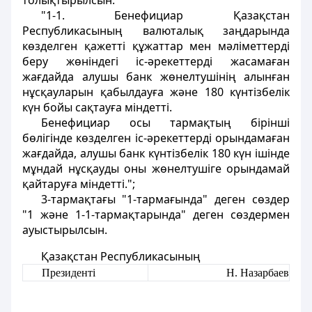
толықтырылсын:
"1-1. Бенефициар Қазақстан
Республикасының валюталық заңдарында
көзделген қажетті құжаттар мен мәліметтерді
беру жөніндегі іс-әрекеттерді жасамаған
жағдайда алушы банк жөнелтушінің алынған
нұсқауларын қабылдауға және 180 күнтізбелік
күн бойы сақтауға міндетті.
Бенефициар осы тармақтың бірінші
бөлігінде көзделген іс-әрекеттерді орындамаған
жағдайда, алушы банк күнтізбелік 180 күн ішінде
мұндай нұсқауды оны жөнелтушіге орындамай
қайтаруға міндетті.";
3-тармақтағы "1-тармағында" деген сөздер
"1 және 1-1-тармақтарында" деген сөздермен
ауыстырылсын.
Қазақстан Республикасының
Президенті
Н. Назарбаев