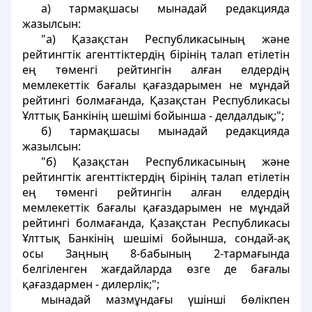
а) тармақшасы мынадай редакцияда
жазылсын:
"а) Қазақстан Республикасының және
рейтингтік агенттіктердің бірінің талап етілетін
ең төменгі рейтингін алған елдердің
мемлекеттік бағалы қағаздарымен не мұндай
рейтингі болмағанда, Қазақстан Республикасы
Ұлттық Банкінің шешімі бойынша - делдалдық;";
б) тармақшасы мынадай редакцияда
жазылсын:
"б) Қазақстан Республикасының және
рейтингтік агенттіктердің бірінің талап етілетін
ең төменгі рейтингін алған елдердің
мемлекеттік бағалы қағаздарымен не мұндай
рейтингі болмағанда, Қазақстан Республикасы
Ұлттық Банкінің шешімі бойынша, сондай-ақ
осы Заңның 8-бабының 2-тармағында
белгіленген жағдайларда өзге де бағалы
қағаздармен - дилерлік;";
мынадай мазмұндағы үшінші бөлікпен