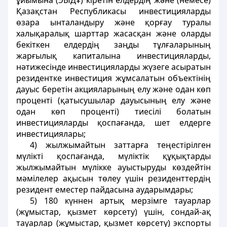
ұйымына (ЭЫДҰ) кіретін елдердің және (немесе)
Қазақстан Республикасы инвестицияларды
өзара ынталандыру және қорғау туралы
халықаралық шарттар жасасқан және оларды
бекіткен елдердің заңды тұлғаларының
жарғылық капиталына инвестицияларды,
нәтижесінде инвестицияларды жүзеге асыратын
резидентке инвестиция жұмсалатын объектінің
дауыс беретін акцияларының елу және одан көп
проценті (қатысушылар дауысының елу және
одан көп проценті) тиесілі болатын
инвестицияларды қоспағанда, шет елдерге
инвестициялары;
4) жылжымайтын заттарға теңестірілген
мүлікті қоспағанда, мүліктік құқықтарды
жылжымайтын мүлікке ауыстыруды көздейтін
мәмілелер ақысын төлеу үшін резиденттердің
резидент еместер пайдасына аударымдары;
5) 180 күннен артық мерзімге тауарлар
(жұмыстар, қызмет көрсету) үшін, сондай-ақ
тауарлар (жұмыстар, қызмет көрсету) экспорты