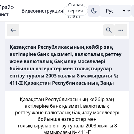
Старая
Прайс-
Видеоинструкция
версия
лист
сайта
Қазақстан Республикасының кейбір заң
актілеріне банк қызметі, валюталық реттеу
және валюталық бақылау мәселелері
бойынша өзгерістер мен толықтырулар
енгізу туралы 2003 жылғы 8 мамырдағы №
411-II Қазақстан Республикасының Заңы
Қазақстан Республикасының кейбір заң
актілеріне банк қызметі, валюталық
реттеу және валюталық бақылау мәселелері
бойынша өзгерістер мен
толықтырулар енгізу туралы 2003 жылғы 8
мамырдағы № 411-II