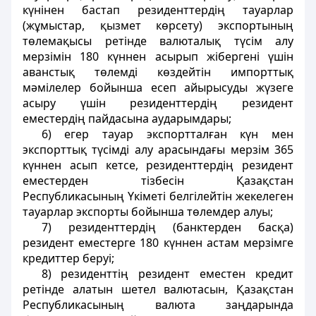
күнінен бастап резиденттердің тауарлар
(жұмыстар, қызмет көрсету) экспортының
төлемақысы ретінде валюталық түсім алу
мерзімін 180 күннен асырып жібергені үшін
аванстық төлемді көздейтін импорттық
мәмілелер бойынша есеп айырысуды жүзеге
асыру үшін резиденттердің резидент
еместердің пайдасына аударымдары;
6) егер тауар экспортталған күн мен
экспорттық түсімді алу арасындағы мерзім 365
күннен асып кетсе, резиденттердің резидент
еместерден тізбесін Қазақстан
Республикасының Үкіметі белгілейтін жекелеген
тауарлар экспорты бойынша төлемдер алуы;
7) резиденттердің (банктерден басқа)
резидент еместерге 180 күннен астам мерзімге
кредиттер беруі;
8) резиденттің резидент еместен кредит
ретінде алатын шетел валютасын, Қазақстан
Республикасының валюта заңдарында