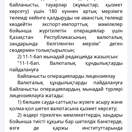
байланысты, тауарлар (жұмыстар, қызмет
көрсету) үшін 180 күннен артық мерзімге
төлемді кейінге қалдыруды не аванстық төлемді
көздейтін экспорт-импорттық мәмілелер
бойынша жүргізілетін операциялар үшін
Қазақстан Республикасының валюталық
заңдарында белгіленген мерзім" деген
сөздермен толықтырылсын;
2) 11-1-бап мынадай редакцияда жазылсын:
"11-1-бап. Валюталық құндылықтарды
пайдалануға
байланысты операцияларды лицензиялау
Валюталық құндылықтарды пайдалануға
байланысты операциялардың мынадай түрлері
лицензиялауға жатады:
1) бөлшек сауда-саттықты жүзеге асыру және
қолма-қол шетел валютасына қызмет көрсету;
2) өздері тіркелген мемлекеттердің заңдары
бойынша тиісті құқығы бар шетелдік банктерде,
өзге де қаржы институттарында