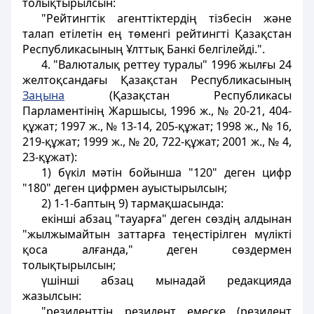
толықтырылсын:
"Рейтингтік агенттіктердің тізбесін және
талап етілетін ең төменгі рейтингті Қазақстан
Республикасының Ұлттық Банкі белгілейді.".
4. "Валюталық реттеу туралы" 1996 жылғы 24
желтоқсандағы Қазақстан Республикасының
Заңына
(Қазақстан Республикасы
Парламентінің Жаршысы, 1996 ж., № 20-21, 404-
құжат; 1997 ж., № 13-14, 205-құжат; 1998 ж., № 16,
219-құжат; 1999 ж., № 20, 722-құжат; 2001 ж., № 4,
23-құжат):
1) бүкіл мәтін бойынша "120" деген цифр
"180" деген цифрмен ауыстырылсын;
2) 1-1-баптың 9) тармақшасында:
екінші абзац "тауарға" деген сөздің алдынан
"жылжымайтын заттарға теңестірілген мүлікті
қоса алғанда," деген сөздермен
толықтырылсын;
үшінші абзац мынадай редакцияда
жазылсын:
"резиденттің резидент емеске (резидент