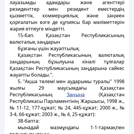
лауазымды адамдары және агенттері
резиденттер мен резидент еместердің
қызметтік, коммерциялық және заңмен
қорғалатын өзге де құпиясы бар мәліметтерін
жария етпеуге міндетті.
15-бап. Қазақстан Республикасының
валюталық заңдарын
бұзғаны үшін жауаптылық
Қазақстан Республикасының валюталық
заңдарының бұзылуына кінәлі тұлғалар
Қазақстан Республикасының заңдарына сәйкес
жауапты болады.".
5. "Ақша төлемі мен аударымы туралы" 1998
жылғы 29 маусымдағы Қазақстан
Республикасының
Заңына
(Қазақстан
Республикасы Парламентінің Жаршысы, 1998 ж.,
№ 11-12, 177-құжат; № 24, 445-құжат; 2000 ж., №
3-4, 66-құжат; 2003 ж., № 4, 25-құжат):
38-бапта:
мынадай мазмұндағы 1-1-тармақпен