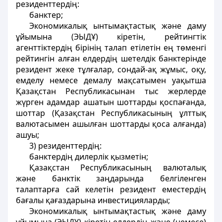
резиденттердің:
банктер;
Экономикалық ынтымақтастық және даму
ұйымына (ЭЫДҰ) кіретін, рейтингтік
агенттіктердің бірінің талап етілетін ең төменгі
рейтингін алған елдердің шетелдік банктерінде
резидент жеке тұлғалар, сондай-ақ жұмыс, оқу,
емделу немесе демалу мақсатымен уақытша
Қазақстан Республикасынан тыс жерлерде
жүрген адамдар ашатын шоттарды қоспағанда,
шоттар (Қазақстан Республикасының ұлттық
валютасымен ашылған шоттарды қоса алғанда)
ашуы;
3) резиденттердің:
банктердің дилерлік қызметін;
Қазақстан Республикасының валюталық
және банктік заңдарында белгіленген
талаптарға сай келетін резидент еместердің
бағалы қағаздарына инвестицияларды;
Экономикалық ынтымақтастық және даму