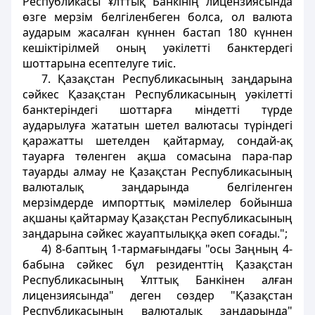
Республикасы Ұлттық Банкінің лицензиясында
өзге мерзім белгіленбеген болса, ол валюта
аударым жасалған күннен бастап 180 күннен
кешіктірілмей оның уәкілетті банктердегі
шоттарына есептелуге тиіс.
7. Қазақстан Республикасының заңдарына
сәйкес Қазақстан Республикасының уәкілетті
банктеріндегі шоттарға міндетті түрде
аударылуға жататын шетел валютасы түріндегі
қаражатты шетелден қайтармау, сондай-ақ
тауарға төленген ақша сомасына пара-пар
тауарды алмау не Қазақстан Республикасының
валюталық заңдарында белгіленген
мерзімдерде импорттық мәмілелер бойынша
ақшаны қайтармау Қазақстан Республикасының
заңдарына сәйкес жауаптылыққа әкеп соғады.";
4) 8-баптың 1-тармағындағы "осы Заңның 4-
бабына сәйкес бұл резиденттің Қазақстан
Республикасының Ұлттық Банкінен алған
лицензиясында" деген сөздер "Қазақстан
Республикасының валюталық заңдарында"