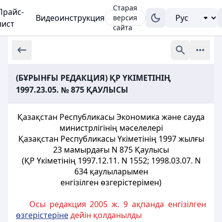
Старая
Прайс-
Видеоинструкция
версия
лист
сайта
(БҰРЫНҒЫ РЕДАКЦИЯ) ҚР ҮКІМЕТІНІҢ
1997.23.05. № 875 ҚАУЛЫСЫ
Қазақстан Республикасы Экономика және сауда
министрлiгiнiң мәселелерi
Қазақстан Республикасы Үкiметiнiң 1997 жылғы
23 мамырдағы N 875 Қаулысы
(ҚР Үкiметiнiң 1997.12.11. N 1552; 1998.03.07. N
634 қаулыларымен
енгізілген өзгерістерімен)
Осы редакция 2005 ж. 9 ақпанда енгізілген
өзгерістеріне
дейін қолданылды