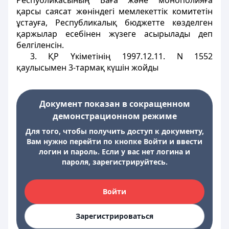
Республикасының Баға және монополияға
қарсы саясат жөнiндегi мемлекеттiк комитетiн
ұстауға, Республикалық бюджетте көзделген
қаржылар есебiнен жүзеге асырылады деп
белгiленсiн.
3. ҚР Үкiметiнiң 1997.12.11. N 1552
қаулысымен 3-тармақ күшiн жойды
Документ показан в сокращенном
демонстрационном режиме
Для того, чтобы получить доступ к документу,
Вам нужно перейти по кнопке Войти и ввести
логин и пароль. Если у вас нет логина и
пароля, зарегистрируйтесь.
Войти
Зарегистрироваться