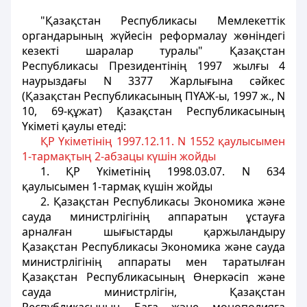
"Қазақстан Республикасы Мемлекеттiк
органдарының жүйесiн реформалау жөнiндегi
кезектi шаралар туралы" Қазақстан
Республикасы Президентiнiң 1997 жылғы 4
наурыздағы N 3377 Жарлығына сәйкес
(Қазақстан Республикасының ПҮАЖ-ы, 1997 ж., N
10, 69-құжат) Қазақстан Республикасының
Үкiметi
қаулы етедi:
ҚР Үкiметiнiң 1997.12.11. N 1552 қаулысымен
1-тармақтың 2-абзацы күшiн жойды
1. ҚР Үкiметiнiң 1998.03.07. N 634
қаулысымен 1-тармақ күшiн жойды
2. Қазақстан Республикасы Экономика және
сауда министрлiгiнiң аппаратын ұстауға
арналған шығыстарды қаржыландыру
Қазақстан Республикасы Экономика және сауда
министрлiгiнiң аппараты мен таратылған
Қазақстан Республикасының Өнеркәсiп және
сауда министрлiгiн, Қазақстан