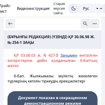
Старая
Прайс-
Видеоинструкция
версия
лист
сайта
(БҰРЫНҒЫ РЕДАКЦИЯ) (ҮЗІНДІ) ҚР 30.06.98 Ж.
№ 254-1 ЗАҢЫ
ҚР 03.06.03 ж. N 427-ІІ
Заңымен
енгізілген
өзгерістеріне дейін қолданылған 6-баптың
мәтіні
6-бап
. Жылжымалы мүлiктiң жекелеген
түрлерiнiң кепiлiн тiркеудiң ерекшелiктерi
Документ показан в сокращенном
демонстрационном режиме