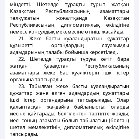
міндетті. Шетелде тұрақты тұрып жатқан
Қазақстан Республикасының азаматтары
төлқұжатын жоғалтқанда Қазақстан
Республикасының дипломатиялық өкілдігіне
немесе консулдық мекемесіне өтініш жасайды.
21. Жеке басты куәландыратын құжаттар
құзыретті органдардың лауазымды
адамдарының талабы бойынша көрсетіледі.
22. Шетелде тұрақты тұруға кетіп бара
жатқан Қазақстан Республикасының
азаматтары жеке бас куәліктерін ішкі істер
органына тапсырады.
23. Табылған жеке басты куәландыратын
құжаттар және өлген адамдардың құжаттары
ішкі істер органдарына тапсырылады. Олар
қалыптасқан жағдайға байланысты: оларды
иесіне қайтарады; белгіленген тәртіпте жояды;
иесі соның азаматы болып табылатын (болған)
шетел мемлекетінің дипломатиялық өкілдігіне
тапсырады.