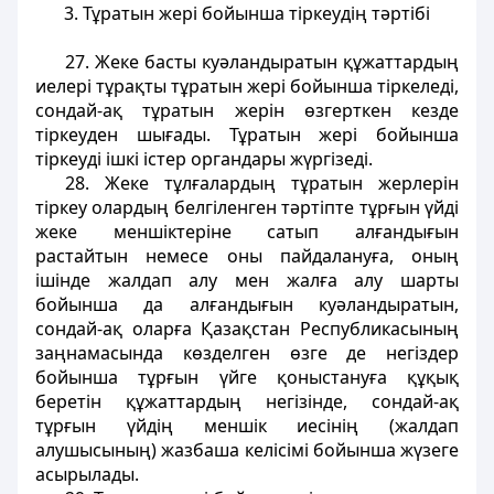
3. Тұратын жері бойынша тіркеудің тәртібі
27. Жеке басты куәландыратын құжаттардың
иелері тұрақты тұратын жері бойынша тіркеледі,
сондай-ақ тұратын жерін өзгерткен кезде
тіркеуден шығады. Тұратын жері бойынша
тіркеуді ішкі істер органдары жүргізеді.
28. Жеке тұлғалардың тұратын жерлерін
тіркеу олардың белгіленген тәртіпте тұрғын үйді
жеке меншіктеріне сатып алғандығын
растайтын немесе оны пайдалануға, оның
ішінде жалдап алу мен жалға алу шарты
бойынша да алғандығын куәландыратын,
сондай-ақ оларға Қазақстан Республикасының
заңнамасында көзделген өзге де негіздер
бойынша тұрғын үйге қоныстануға құқық
беретін құжаттардың негізінде, сондай-ақ
тұрғын үйдің меншік иесінің (жалдап
алушысының) жазбаша келісімі бойынша жүзеге
асырылады.