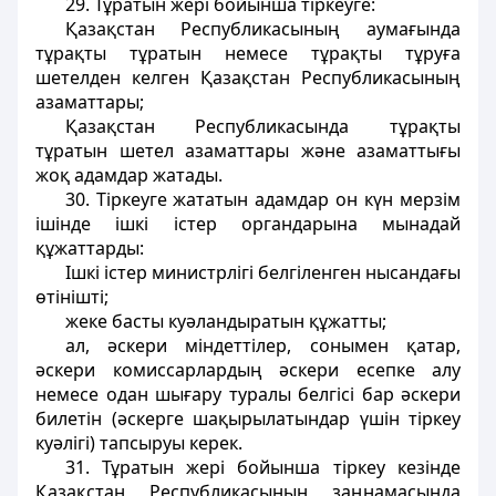
29. Тұратын жері бойынша тіркеуге:
Қазақстан Республикасының аумағында
тұрақты тұратын немесе тұрақты тұруға
шетелден келген Қазақстан Республикасының
азаматтары;
Қазақстан Республикасында тұрақты
тұратын шетел азаматтары және азаматтығы
жоқ адамдар жатады.
30. Тіркеуге жататын адамдар он күн мерзім
ішінде ішкі істер органдарына мынадай
құжаттарды:
Ішкі істер министрлігі белгіленген нысандағы
өтінішті;
жеке басты куәландыратын құжатты;
ал, әскери міндеттілер, сонымен қатар,
әскери комиссарлардың әскери есепке алу
немесе одан шығару туралы белгісі бар әскери
билетін (әскерге шақырылатындар үшін тіркеу
куәлігі) тапсыруы керек.
31. Тұратын жері бойынша тіркеу кезінде
Қазақстан Республикасының заңнамасында