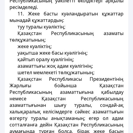
Республикасының уәкілетті өкілдіктері арқылы
ресімделеді.
11. Жеке басты куәландыратын құжаттар
мынадай құжаттардың:
туу туралы куәліктің;
Қазақстан Республикасының азаматы
төлқұжатының;
жеке куәліктің;
уақытша жеке басы куәлігінің;
қайтып оралу куәлігінің;
азаматтығы жоқ адам куәлігінің;
шетел мемлекеті төлқұжатының;
Қазақстан Республикасы Президентінің
Жарлығы бойынша Қазақстан
Республикасының азаматтығына қабылдау
немесе Қазақстан Республикасының
азаматтығынан шығу туралы, сондай-ақ
халықаралық келісімдерге сәйкес азаматтығын
өзгерту туралы анықтаманың; егер ол адам
сотталғанға дейін Қазақстан Республикасының
аумағында тұрған болса, бірақ жеке басын