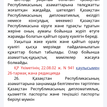
Республикасының азаматтарына төлқұжатты
жоғалтқан жағдайда, шетелдегі Қазақстан
Республикасының дипломатиялық өкілдігі
немесе консулдық мекемесі Қазақстан
Республикасына кіруге және тұрақты тұратын
жеріне оның аумағы бойынша жүріп өтуге
жарамды болатын қайтып оралу куәлігін береді.
Уақытша жәке куәлік және қайтып оралу
куәлігі қысқа мерзімде пайдаланылатын
құжаттар болып табылады. Олар бойынша
азаматтық-құқықтық мәмілелер жасауға
болмайды.
ҚР Үкіметінің 22.08.02 ж. N 941
қаулысымен
26-тармақ жана редакцияда
26. Қазақстан Республикасының
азаматтарына заңнамада белгіленген тәртіппен
Қазақстан Республикасының дипломатиялық,
қызметтік паспорты және теңізшісі паспорты
берілуі мүмкін