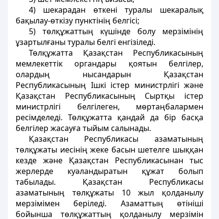
4) шекарадан өткені туралы шекаралық
бақылау-өткізу пунктінің белгісі;
5) төлқұжаттың күшінде болу мерзімінің
ұзартылғаны туралы белгі енгізіледі.
Төлқұжатта Қазақстан Республикасының
мемлекеттік органдары қоятын белгілер,
олардың нысандарын Қазақстан
Республикасының Ішкі істер министрлігі және
Қазақстан Республикасының Сыртқы істер
министрлігі белгілеген, мөртаңбалармен
ресімделеді. Төлқұжатта қандай да бір басқа
белгілер жасауға тыйым салынады.
Қазақстан Республикасы азаматының
төлқұжаты иесінің жеке басын шетелге шыққан
кезде және Қазақстан Республикасынан тыс
жерлерде куәландыратын құжат болып
табылады. Қазақстан Республикасы
азаматының төлқұжаты 10 жыл қолданылу
мерзімімен беріледі. Азаматтың өтініші
бойынша төлқұжаттың қолданылу мерзімін