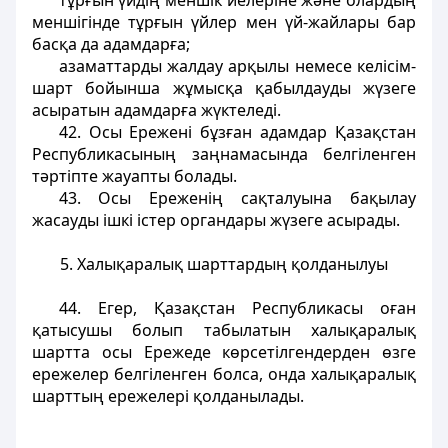
тұрғын үйдің меншік иелеріне және олардың
меншігінде тұрғын үйлер мен үй-жайлары бар
басқа да адамдарға;
азаматтарды жалдау арқылы немесе келісім-
шарт бойынша жұмысқа қабылдауды жүзеге
асыратын адамдарға жүктеледі.
42. Осы Ережені бұзған адамдар Қазақстан
Республикасының заңнамасында белгіленген
тәртіпте жауапты болады.
43. Осы Ереженің сақталуына бақылау
жасауды ішкі істер органдары жүзеге асырады.
5. Халықаралық шарттардың қолданылуы
44. Егер, Қазақстан Республикасы оған
қатысушы болып табылатын халықаралық
шартта осы Ережеде көрсетілгендерден өзге
ережелер белгіленген болса, онда халықаралық
шарттың ережелері қолданылады.