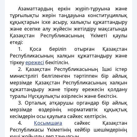
Азаматтардың еркін жүріп-тұруына және
тұрғылықты жерін таңдауына конституциялық
құқықтарын іске асыру, халықты құжаттандыру
және есепке алу жүйесін жетілдіру мақсатында
Қазақстан Республикасының Үкіметі қаулы
етеді:
1. Қоса беріліп отырған Қазақстан
Республикасының халқын құжаттандыру және
тіркеу
ережесі
бекітілсін.
2. Қазақстан Республикасының Ішкі істер
министрлігі белгіленген тәртіппен бір айлық
мерзімде Қазақстан Республикасының халқын
құжаттандыру және тіркеу ережесін қолдану
туралы Нұсқаулықты әзірлесін және бекітсін.
3. Орталық атқарушы органдар бір айлық
мерзімде өздерінің нормативтік құқықтық
кесімдерін осы қаулыға сәйкес келтірсін.
4.
Қосымшаға
сәйкес Қазақстан
Республикасы Үкіметінің кейбір шешімдерінің
күші жойылды деп танылсын.