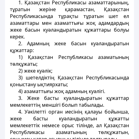
1. Қазақстан Республикасы азаматтарының,
тұратын жеріне қарамастан, Қазақстан
Республикасында тұрақты тұратын шет ел
азаматтары мен азаматтығы жоқ адамдардың
жеке басын куәландыратын құжаттары болуы
керек.
2. Адамның жеке басын куәландыратын
құжаттар:
1) Қазақстан Республикасы азаматының
төлқұжаты;
2) жеке куәлік;
3) шетелдіктің Қазақстан Республикасында
қоныстану ықтиярхаты;
4) азаматтығы жоқ адамның куәлігі.
3. Жеке басты куәландыратын құжаттар
мемлекеттің меншігі болып табылады.
4. Уәкілетті орган иесінің қалауы бойынша,
жеке басты куәландыратын құжатты
мемлекеттік немесе орыс тілінде, ал Қазақстан
Республикасы азаматының төлқұжатын,