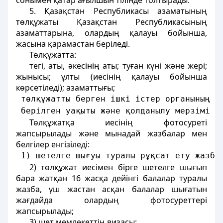
сонымен қатар ағылшын тілінде толтырады.
5. Қазақстан Республикасы азаматының
төлқұжаты Қазақстан Республикасының
азаматтарына, олардың қалауы бойынша,
жасына қарамастан беріледі.
Төлқұжатта:
тегі, аты, әкесінің аты; туған күні және жері;
жынысы; ұлты (иесінің қалауы бойынша
көрсетіледі); азаматтығы;
 төлқұжатты берген ішкі істер органының а
 берілген уақыты және қолданылу мерзімі к
Төлқұжатқа иесінің фотосуреті
жапсырылады және мынадай жазбалар мен
белгілер енгізіледі:
 1) шетелге шығуы туралы рұқсат ету жазба
2) төлқұжат иесімен бірге шетелге шығып
бара жатқан 16 жасқа дейінгі балалар туралы
жазба, үш жастан асқан балалар шығатын
жағдайда олардың фотосуреттері
жапсырылады;
3) шет мемлекеттің визасы;