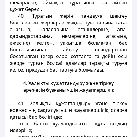
шекаралық аймақта тұратынын растайтын
құжат береді.
40. Тұратын жерін таңдауға шектеу
белгіленген жерлерде жақын туыстарына (ата-
анасына, балаларына, аға-інілеріне, апа-
қарындастарына, немерелеріне, атасына,
әжесіне) келген, уақытша болмаған, бас
бостандығынан айыру орындарынан
босатылған (егер олар сотталғанға дейін осы
жерде тұрған болса) адамдар тұрақты тұруға
келсе, тіркеуден бас тартуға болмайды.
4. Халықты құжаттандыру және тіркеу
ережесін бұзғаны үшін жауапкершілік
41. Халықты құжаттандыру және тіркеу
ережесінің сақталуы үшін жауапкершілік, оларға
қатысы бар бөлігінде:
жеке басты куәландыратын құжаттардың
иелеріне;