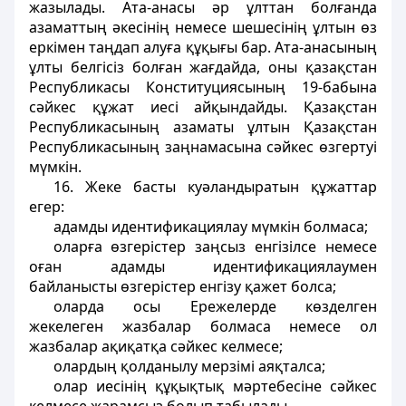
жазылады. Ата-анасы әр ұлттан болғанда
азаматтың әкесінің немесе шешесінің ұлтын өз
еркімен таңдап алуға құқығы бар. Ата-анасының
ұлты белгісіз болған жағдайда, оны қазақстан
Республикасы Конституциясының 19-бабына
сәйкес құжат иесі айқындайды. Қазақстан
Республикасының азаматы ұлтын Қазақстан
Республикасының заңнамасына сәйкес өзгертуі
мүмкін.
16. Жеке басты куәландыратын құжаттар
егер:
адамды идентификациялау мүмкін болмаса;
оларға өзгерістер заңсыз енгізілсе немесе
оған адамды идентификациялаумен
байланысты өзгерістер енгізу қажет болса;
оларда осы Ережелерде көзделген
жекелеген жазбалар болмаса немесе ол
жазбалар ақиқатқа сәйкес келмесе;
олардың қолданылу мерзімі аяқталса;
олар иесінің құқықтық мәртебесіне сәйкес