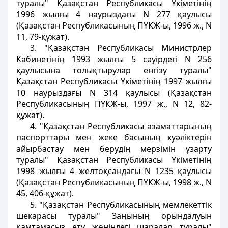
туралы" Қазақстан Республикасы Үкіметінің
1996 жылғы 4 наурыздағы N 277 қаулысы
(Қазақстан Республикасының ПҮКЖ-ы, 1996 ж., N
11, 79-құжат).
3. "Қазақстан Республикасы Министрлер
Кабинетінің 1993 жылғы 5 сәуірдегі N 256
қаулысына толықтырулар енгізу туралы"
Қазақстан Республикасы Үкіметінің 1997 жылғы
10 наурыздағы N 314 қаулысы (Қазақстан
Республикасының ПҮКЖ-ы, 1997 ж., N 12, 82-
құжат).
4. "Қазақстан Республикасы азаматтарының
паспорттары мен жеке басының куәліктерін
айырбастау мен берудің мерзімін ұзарту
туралы" Қазақстан Республикасы Үкіметінің
1998 жылғы 4 желтоқсандағы N 1235 қаулысы
(Қазақстан Республикасының ПҮКЖ-ы, 1998 ж., N
45, 406-құжат).
5. "Қазақстан Республикасының мемлекеттік
шекарасы туралы" Заңының орындалуын
қамтамасыз ету жөніндегі шаралар туралы"