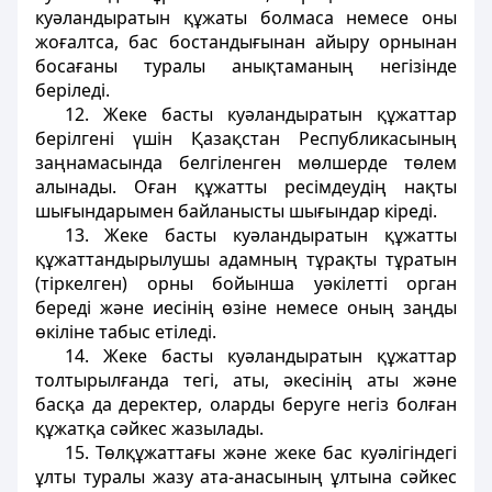
куәландыратын құжаты болмаса немесе оны
жоғалтса, бас бостандығынан айыру орнынан
босағаны туралы анықтаманың негізінде
беріледі.
12. Жеке басты куәландыратын құжаттар
берілгені үшін Қазақстан Республикасының
заңнамасында белгіленген мөлшерде төлем
алынады. Оған құжатты ресімдеудің нақты
шығындарымен байланысты шығындар кіреді.
13. Жеке басты куәландыратын құжатты
құжаттандырылушы адамның тұрақты тұратын
(тіркелген) орны бойынша уәкілетті орган
береді және иесінің өзіне немесе оның заңды
өкіліне табыс етіледі.
14. Жеке басты куәландыратын құжаттар
толтырылғанда тегі, аты, әкесінің аты және
басқа да деректер, оларды беруге негіз болған
құжатқа сәйкес жазылады.
15. Төлқұжаттағы және жеке бас куәлігіндегі
ұлты туралы жазу ата-анасының ұлтына сәйкес