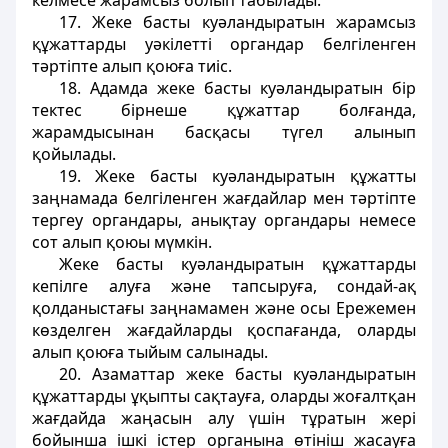
келмесе жарамсыз болып табылады.
17. Жеке басты куәландыратын жарамсыз
құжаттарды уәкілетті органдар белгіленген
тәртіпте алып қоюға тиіс.
18. Адамда жеке басты куәландыратын бір
тектес бірнеше құжаттар болғанда,
жарамдысынан басқасы түгел алынып
қойылады.
19. Жеке басты куәландыратын құжатты
заңнамада белгіленген жағдайлар мен тәртіпте
тергеу органдары, анықтау органдары немесе
сот алып қоюы мүмкін.
Жеке басты куәландыратын құжаттарды
кепілге алуға және тапсыруға, сондай-ақ
қолданыстағы заңнамамен және осы Ережемен
көзделген жағдайларды қоспағанда, оларды
алып қоюға тыйым салынады.
20. Азаматтар жеке басты куәландыратын
құжаттарды ұқыпты сақтауға, оларды жоғалтқан
жағдайда жаңасын алу үшін тұратын жері
бойынша ішкі істер органына өтініш жасауға