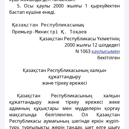
5. Осы қаулы 2000 жылғы 1 қыркүйектен
бастап күшіне енеді.
 Қазақстан Республикасының
 Премьер-Министрі Қ. Тоқаев
Қазақстан Республикасы Үкіметінің
2000 жылғы 12 шілдедегі
N 1063
қаулысымен
бекітілген
Қазақстан Республикасының халқын
құжаттандыру
және тіркеу ережесі
Қазақстан Республикасының халқын
құжаттандыру және тіркеу ережесі жеке
адамның құқықтары мен мүдделерін қорғау
мақсатында белгіленген. Ол Қазақстан
Республикасы аумағының шегінде еркін жүріп-
тұру, тұрғылықты жерін таңдау, шет елге шығу