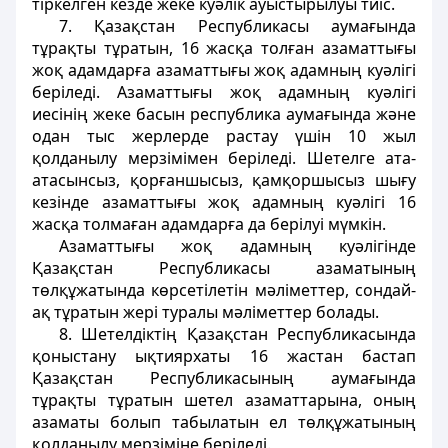
тіркелген кезде жеке куәлік ауыстырылуы тиіс.
7. Қазақстан Республикасы аумағында
тұрақты тұратын, 16 жасқа толған азаматтығы
жоқ адамдарға азаматтығы жоқ адамның куәлігі
беріледі. Азаматтығы жоқ адамның куәлігі
иесінің жеке басын республика аумағында және
одан тыс жерлерде растау үшін 10 жыл
қолданылу мерзімімен беріледі. Шетелге ата-
атасынсыз, қорғаншысыз, қамқоршысыз шығу
кезінде азаматтығы жоқ адамның куәлігі 16
жасқа толмаған адамдарға да берілуі мүмкін.
Азаматтығы жоқ адамның куәлігінде
Қазақстан Республикасы азаматының
төлқұжатында көрсетілетін мәліметтер, сондай-
ақ тұратын жері туралы мәліметтер болады.
8. Шетелдіктің Қазақстан Республикасында
қоныстану ықтиярхаты 16 жастан бастап
Қазақстан Республикасының аумағында
тұрақты тұратын шетел азаматтарына, оның
азаматы болып табылатын ел төлқұжатының
қолданылу мерзіміне беріледі.