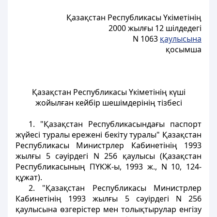
Қазақстан Республикасы Үкіметінің
2000 жылғы 12 шілдедегі
N 1063
қаулысына
қосымша
Қазақстан Республикасы Үкіметінің күші
жойылған кейбір шешімдерінің тізбесі
1. "Қазақстан Республикасындағы паспорт
жүйесі туралы ережені бекіту туралы" Қазақстан
Республикасы Министрлер Кабинетінің 1993
жылғы 5 сәуірдегі N 256 қаулысы (Қазақстан
Республикасының ПҮКЖ-ы, 1993 ж., N 10, 124-
құжат).
2. "Қазақстан Республикасы Министрлер
Кабинетінің 1993 жылғы 5 сәуірдегі N 256
қаулысына өзгерістер мен толықтырулар енгізу