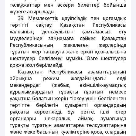
төлқұжаттар мен әскери билеттер бойынша
жүзеге асырылады.
39. Мемлекеттік қауіпсіздік пен қоғамдық
тәртіпті сақтау, Қазақстан Республикасы
халқының денсаулығын қамтамасыз ету
мүдделерінде заңнамаға сәйкес Қазақстан
Республикасының жекелеген жерлерінде
тұратын жер таңдауға және еркін қозғалысына
шектеулер белгіленуі мүмкін. Өзге шектеулер
қоюға жол берілмейді.
Қазақстан Республикасы азаматтарының
айрықша режим жағдайындағы елді
мекендердегі (жабық әкімшілік-аумақтық
құрылымдардағы) тұрақты тұратын немесе
уақытша болатын жерін тіркеу үшін белгіленген
тәртіпте берілетін құзыретті органдардың
рұқсаты көрсетіледі. Бұл ретте, ішкі істер
органдары шекаралық аймақ аумағында
тұрақты тұратын азаматтарға төлқұжаттарына
және жеке басының куәліктеріне қоса, олардың