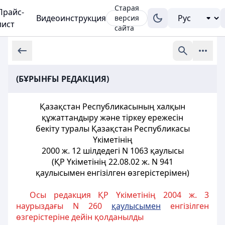
Старая
Прайс-
Видеоинструкция
версия
лист
сайта
(БҰРЫНҒЫ РЕДАКЦИЯ)
Қазақстан Республикасының халқын
құжаттандыру және тіркеу ережесін
бекіту туралы Қазақстан Республикасы
Үкіметінің
2000 ж. 12 шілдедегі N 1063 қаулысы
(ҚР Үкіметінің 22.08.02 ж. N 941
қаулысымен енгізілген өзгерістерімен)
Осы редакция ҚР Үкіметінің 2004 ж. 3
наурыздағы N 260
қаулысымен
енгізілген
өзгерістеріне дейін қолданылды