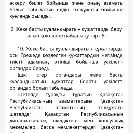
әскери билет бойынша және оның азаматы
болып табылатын елдің төлқұжаты бойынша
куәландырылады.
2. Жеке басты куәландыратын құжаттарды беру,
алып қою және пайдалану тәртібі
10. Жеке басты куәландыратын құжаттарды,
осы Ережеде көзделген құжаттардың негізінде,
тиісті адамның өтініші бойынша уәкілетті
органдар береді.
Ішкі істер органдары жеке басты
куәландыратын құжаттар беретін уәкілетті
органдар болып табылады.
Шетелде тұрақты тұратын Қазақстан
Республикасының азаматтарына Қазақстан
Республикасы азаматының төлқұжаты
шетелдегі Қазақстан Республикасының
дипломатиялық өкілдіктері мен консулдық
мекемелері, басқа мемлекеттердегі Қазақстан