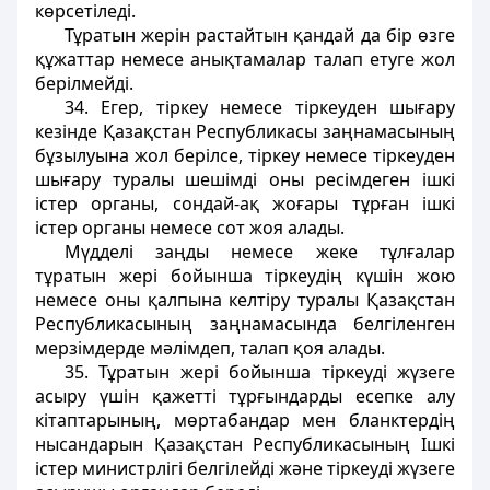
көрсетіледі.
Тұратын жерін растайтын қандай да бір өзге
құжаттар немесе анықтамалар талап етуге жол
берілмейді.
34. Егер, тіркеу немесе тіркеуден шығару
кезінде Қазақстан Республикасы заңнамасының
бұзылуына жол берілсе, тіркеу немесе тіркеуден
шығару туралы шешімді оны ресімдеген ішкі
істер органы, сондай-ақ жоғары тұрған ішкі
істер органы немесе сот жоя алады.
Мүдделі заңды немесе жеке тұлғалар
тұратын жері бойынша тіркеудің күшін жою
немесе оны қалпына келтіру туралы Қазақстан
Республикасының заңнамасында белгіленген
мерзімдерде мәлімдеп, талап қоя алады.
35. Тұратын жері бойынша тіркеуді жүзеге
асыру үшін қажетті тұрғындарды есепке алу
кітаптарының, мөртабандар мен бланктердің
нысандарын Қазақстан Республикасының Ішкі
істер министрлігі белгілейді және тіркеуді жүзеге