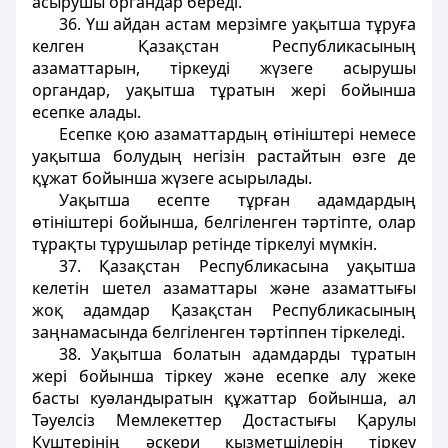
асырушы органдар береді.
36. Үш айдан астам мерзімге уақытша тұруға
келген Қазақстан Республикасының
азаматтарын, тіркеуді жүзеге асырушы
органдар, уақытша тұратын жері бойынша
есепке алады.
Есепке қою азаматтардың өтініштері немесе
уақытша болудың негізін растайтын өзге де
құжат бойынша жүзеге асырылады.
Уақытша есепте тұрған адамдардың
өтініштері бойынша, белгіленген тәртіпте, олар
тұрақты тұрушылар ретінде тіркелуі мүмкін.
37. Қазақстан Республикасына уақытша
келетін шетел азаматтары және азаматтығы
жоқ адамдар Қазақстан Республикасының
заңнамасында белгіленген тәртіппен тіркеледі.
38. Уақытша болатын адамдарды тұратын
жері бойынша тіркеу және есепке алу жеке
басты куәландыратын құжаттар бойынша, ал
Тәуелсіз Мемлекеттер Достастығы Қарулы
Күштерінің әскери қызметшілерін тіркеу