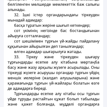
белгіленген мөлшерде мемлекеттік баж салығы
алынады.
32. Ішкі істер органдарындағы тіркеуден
мынадай адамдар:
басқа тұратын жеріне шығып кеткендер;
сот үкімінің негізінде бас бостандығынан
айыруға сотталғандар;
сот шешімімен тұрғын үй-жайды пайдалану
құқығынан айырылған деп танылғандар;
өлген адамдар шығарылуға жатады.
33. Тіркеу және тіркеуден шығару
тұрғындарды есепке алу кітабына мөртаңба
басу және жазу арқылы жүзеге асырылады. Оны
тіркеуді жүзеге асырушы органдар тұрғын үйдің
меншік иелеріне (жалдап алушыларына) және
қарамағында тұрғын үй-жайлары болатын өзге
де адамдарға береді.
Тұрғындарды есепке алу кітабы осы тұрғын
үйде тұруды растайтын құжат болып табылады
және қажет болғанда, мүдделі органдарға