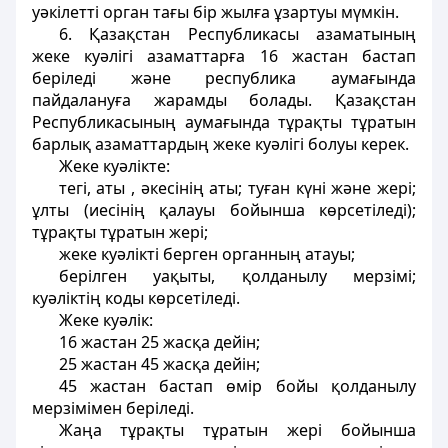
уәкілетті орган тағы бір жылға ұзартуы мүмкін.
6. Қазақстан Республикасы азаматының
жеке куәлігі азаматтарға 16 жастан бастап
беріледі және республика аумағында
пайдалануға жарамды болады. Қазақстан
Республикасының аумағында тұрақты тұратын
барлық азаматтардың жеке куәлігі болуы керек.
Жеке куәлікте:
тегі, аты , әкесінің аты; туған күні және жері;
ұлты (иесінің қалауы бойынша көрсетіледі);
тұрақты тұратын жері;
жеке куәлікті берген органның атауы;
берілген уақыты, қолданылу мерзімі;
куәліктің коды көрсетіледі.
Жеке куәлік:
16 жастан 25 жасқа дейін;
25 жастан 45 жасқа дейін;
45 жастан бастап өмір бойы қолданылу
мерзімімен беріледі.
Жаңа тұрақты тұратын жері бойынша