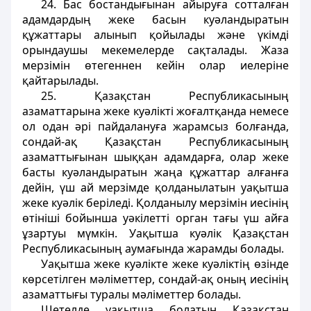
24. Бас бостандығынан айыруға сотталған
адамдардың жеке басын куәландыратын
құжаттары алынып қойылады және үкімді
орындаушы мекемелерде сақталады. Жаза
мерзімін өтегеннен кейін олар иелеріне
қайтарылады.
25. Қазақстан Республикасының
азаматтарына жеке куәлікті жоғалтқанда немесе
ол одан әрі пайдалануға жарамсыз болғанда,
сондай-ақ Қазақстан Республикасының
азаматтығынан шыққан адамдарға, олар жеке
басты куәландыратын жаңа құжаттар алғанға
дейін, үш ай мерзімде қолданылатын уақытша
жеке куәлік беріледі. Қолданылу мерзімін иесінің
өтініші бойынша уәкілетті орган тағы үш айға
ұзартуы мүмкін. Уақытша куәлік Қазақстан
Республикасының аумағында жарамды болады.
Уақытша жеке куәлікте жеке куәліктің өзінде
көрсетілген мәліметтер, сондай-ақ оның иесінің
азаматтығы туралы мәліметтер болады.
Шетелде уақытша болатын Қазақстан