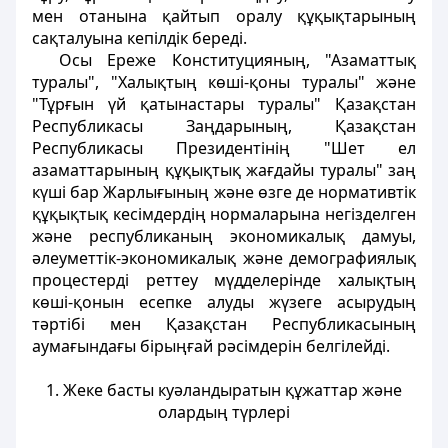
мен отанына қайтып оралу құқықтарының
сақталуына кепілдік береді.
Осы Ереже Конституцияның, "Азаматтық
туралы", "Халықтың көші-қоны туралы" және
"Тұрғын үй қатынастары туралы" Қазақстан
Республикасы Заңдарының, Қазақстан
Республикасы Президентінің "Шет ел
азаматтарының құқықтық жағдайы туралы" заң
күші бар Жарлығының және өзге де нормативтік
құқықтық кесімдердің нормаларына негізделген
және республиканың экономикалық дамуы,
әлеуметтік-экономикалық және демографиялық
процестерді реттеу мүдделерінде халықтың
көші-қонын есепке алуды жүзеге асырудың
тәртібі мен Қазақстан Республикасының
аумағындағы бірыңғай рәсімдерін белгілейді.
1. Жеке басты куәландыратын құжаттар және
олардың түрлері