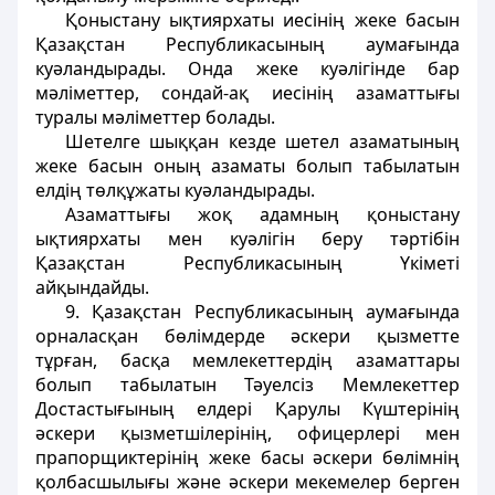
Қоныстану ықтиярхаты иесінің жеке басын
Қазақстан Республикасының аумағында
куәландырады. Онда жеке куәлігінде бар
мәліметтер, сондай-ақ иесінің азаматтығы
туралы мәліметтер болады.
Шетелге шыққан кезде шетел азаматының
жеке басын оның азаматы болып табылатын
елдің төлқұжаты куәландырады.
Азаматтығы жоқ адамның қоныстану
ықтиярхаты мен куәлігін беру тәртібін
Қазақстан Республикасының Үкіметі
айқындайды.
9. Қазақстан Республикасының аумағында
орналасқан бөлімдерде әскери қызметте
тұрған, басқа мемлекеттердің азаматтары
болып табылатын Тәуелсіз Мемлекеттер
Достастығының елдері Қарулы Күштерінің
әскери қызметшілерінің, офицерлері мен
прапорщиктерінің жеке басы әскери бөлімнің
қолбасшылығы және әскери мекемелер берген