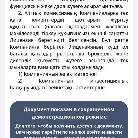
функциясын жеке дара жүзеге асыратын тұлға.
2. Ұлттық комиссияның Компанияларға тек
қана клиенттердiң шоттарын жүргiзу
құқығынсыз (бағалы қағаздармен жасалған
мәмiлелердi тiркеу құқығынсыз) екiншi санатты
Лицензия беретiндiгi белгiленсiн. Бұл ретте
Компанияға берiлген Лицензияның күшi ол
бағалы қағаздар рыногында брокерлiк және
дилерлiк қызметтi жүзеге асырғанда тек
мыналарға ғана қатысты қолданылады:
1) Компанияның өз активтерiне;
2) Компанияның инвестициялық
басқаруындағы зейнетақы активтерiне;
Документ показан в сокращенном
демонстрационном режиме
Для того, чтобы получить доступ к документу,
Вам нужно перейти по кнопке Войти и ввести