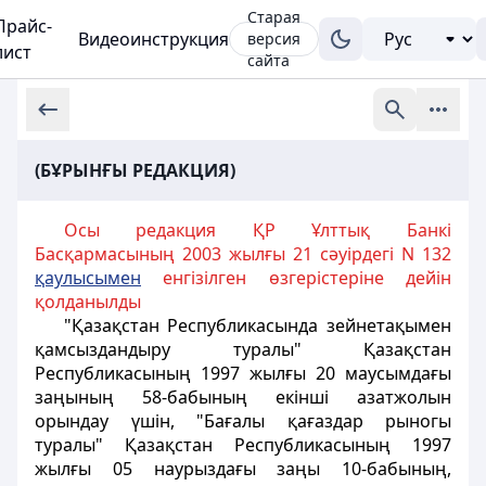
Старая
Прайс-
Видеоинструкция
версия
лист
сайта
(БҰРЫНҒЫ РЕДАКЦИЯ)
Осы редакция ҚР Ұлттық Банкі
Басқармасының 2003 жылғы 21 сәуірдегі N 132
қаулысымен
енгізілген өзгерістеріне дейін
қолданылды
"Қазақстан Республикасында зейнетақымен
қамсыздандыру туралы" Қазақстан
Республикасының 1997 жылғы 20 маусымдағы
заңының 58-бабының екiншi азатжолын
орындау үшiн, "Бағалы қағаздар рыногы
туралы" Қазақстан Республикасының 1997
жылғы 05 наурыздағы заңы 10-бабының,