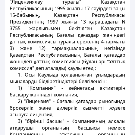
"Лицензиялау туралы" Қазақстан
Республикасының 1995 жылғы 17 сәуiрдегi заңы
15-бабының, Қазақстан Республикасы
Президентiнiң 1997 жылғы 13 қарашадағы N
3755 жарлығымен бекiтiлген Қазақстан
Республикасының Бағалы қағаздар жөнiндегi
ұлттық комиссиясы туралы ереженiң 4-тармағы
3) және 12) тармақшаларының негiзiнде
Қазақстан Республикасының Бағалы қағаздар
жөнiндегі ұлттық комиссиясы (бұдан әрi "Ұлттық
комиссия" деп аталады) қаулы етеді:
1. Осы Қаулыда қолданылған ұғымдардың
мыналарды бiлдiретiндiктерi белгiленсiн:
1) "Компания" - зейнетақы активтерiн
басқару жөнiндегi компания;
2) "Лицензия" - бағалы қағаздар рыногында
брокерлiк және дилерлiк қызметтi жүзеге
асыруға лицензия;
3) "бiрiншi басшы" - Компанияның алқалы
атқарушы органының басшысы немесе
Компанияның атқарушы органының