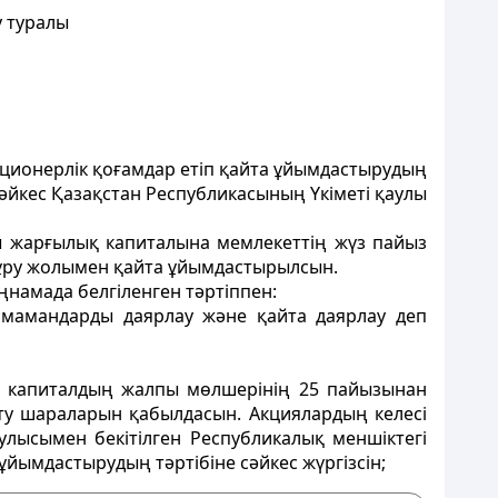
у туралы
ционерлік қоғамдар етіп қайта ұйымдастырудың
сәйкес Қазақстан Республикасының Үкіметі қаулы
ы жарғылық капиталына мемлекеттің жүз пайыз
 құру жолымен қайта ұйымдастырылсын.
ңнамада белгіленген тәртіппен:
ы мамандарды даярлау және қайта даярлау деп
ық капиталдың жалпы мөлшерінің 25 пайызынан
у шараларын қабылдасын. Акциялардың келесі
лысымен бекітілген Республикалық меншіктегі
йымдастырудың тәртібіне сәйкес жүргізсін;