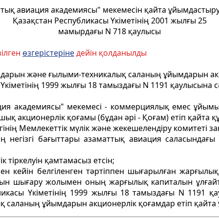
тық авиация академиясы" мекемесін қайта ұйымдастыр
Қазақстан Республикасы Үкіметінің 2001 жылғы 25
мамырдағы N 718 қаулысы
зілген
өзгерістеріне
дейін қолданылды
ндарын және ғылыми-техникалық саланың ұйымдарын ак
ы Үкіметінің 1999 жылғы 18 тамыздағы N 1191 қаулысына 
иация академиясы" мекемесі - коммерциялық емес ұйым
ық акционерлік қоғамы (бұдан әрі - Қоғам) етіп қайта
інің Мемлекеттік мүлік және жекешелендіру комитеті за
нің негізгі бағыттары азаматтық авиация саласындағ
к тіркелуін қамтамасыз етсін;
еннен кейін белгіленген тәртіппен шығарылған жарғыл
сын шығару жолымен оның жарғылық капиталын ұлғайт
икасы Үкіметінің 1999 жылғы 18 тамыздағы N 1191 қау
саланың ұйымдарын акционерлік қоғамдар етіп қайта ұ