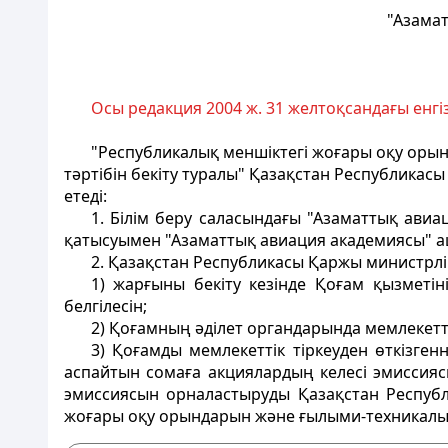
"Азамат
Осы редакция 2004 ж. 31 желтоқсандағы енгі
"Республикалық меншіктегі жоғары оқу оры
тәртібін бекіту туралы" Қазақстан Республикас
етеді:
1. Білім беру саласындағы "Азаматтық ав
қатысуымен "Азаматтық авиация академиясы" аш
2. Қазақстан Республикасы Қаржы министрліг
1) жарғыны бекіту кезінде Қоғам қызметі
белгілесін;
2) Қоғамның әділет органдарында мемлекетті
3) Қоғамды мемлекеттік тіркеуден өткізг
аспайтын сомаға акциялардың келесі эмиссия
эмиссиясын орналастыруды Қазақстан Республ
жоғары оқу орындарын және ғылыми-техникалық 