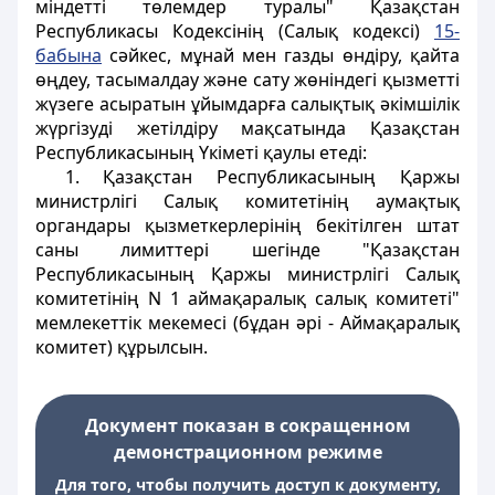
мiндеттi төлемдер туралы" Қазақстан
Республикасы Кодексiнiң (Салық кодексі)
15-
бабына
сәйкес, мұнай мен газды өндiру, қайта
өңдеу, тасымалдау және сату жөнiндегi қызметтi
жүзеге асыратын ұйымдарға салықтық әкiмшiлiк
жүргiзудi жетiлдiру мақсатында Қазақстан
Республикасының Үкiметi қаулы етеді:
1. Қазақстан Республикасының Қаржы
министрлiгi Салық комитетiнiң аумақтық
органдары қызметкерлерiнiң бекiтiлген штат
саны лимиттерi шегiнде "Қазақстан
Республикасының Қаржы министрлiгi Салық
комитетiнiң N 1 аймақаралық салық комитетi"
мемлекеттiк мекемесі (бұдан әрi - Аймақаралық
комитет) құрылсын.
Документ показан в сокращенном
демонстрационном режиме
Для того, чтобы получить доступ к документу,