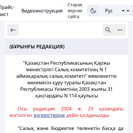
Старая
Прайс-
Видеоинструкция
версия
лист
сайта
(БҰРЫНҒЫ РЕДАКЦИЯ)
"Қазақстан Республикасының Қаржы
министрлiгi Салық комитетiнiң N 1
аймақаралық салық комитетi" мемлекеттiк
мекемесiн құру туралы Қазақстан
Республикасы Үкіметінің 2003 жылғы 31
қаңтардағы N 114 қаулысы
Осы редакция 2004 ж. 29 қазандағы
енгізілген
өзгерістеріне
дейін қолданылды
"Салық және бюджетке төленетiн басқа да