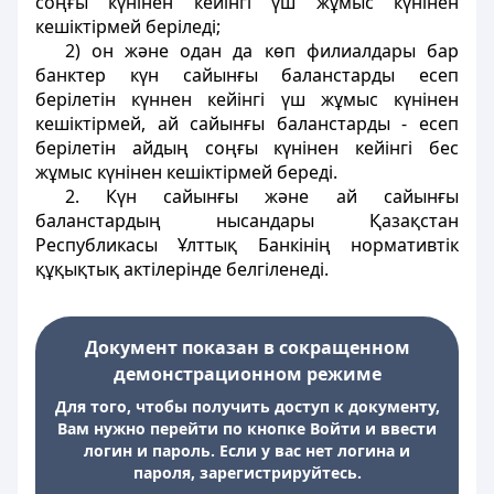
соңғы күнінен кейінгі үш жұмыс күнінен
кешіктірмей беріледі;
2) он және одан да көп филиалдары бар
банктер күн сайынғы баланстарды есеп
берілетін күннен кейінгі үш жұмыс күнінен
кешіктірмей, ай сайынғы баланстарды - есеп
берілетін айдың соңғы күнінен кейінгі бес
жұмыс күнінен кешіктірмей береді.
2. Күн сайынғы және ай сайынғы
баланстардың нысандары Қазақстан
Республикасы Ұлттық Банкінің нормативтік
құқықтық актілерінде белгіленеді.
Документ показан в сокращенном
демонстрационном режиме
Для того, чтобы получить доступ к документу,
Вам нужно перейти по кнопке Войти и ввести
логин и пароль. Если у вас нет логина и
пароля, зарегистрируйтесь.