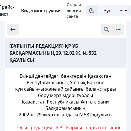
Старая
Прайс-
Видеоинструкция
версия
лист
сайта
(БҰРЫНҒЫ РЕДАКЦИЯ) ҚР ҰБ
БАСҚАРМАСЫНЫҢ 29.12.02 Ж. № 532
ҚАУЛЫСЫ
Екінші деңгейдегі банктердің Қазақстан
Республикасының Ұлттық Банкіне
күн сайынғы және ай сайынғы баланстарды
беру мерзімдері туралы
Қазақстан Республикасы Ұлттық Банкі
Басқарамасының
2002 ж. 29 желтоқсандағы N 532 қаулысы
Осы редакция ҚР Қаржы нарығын және