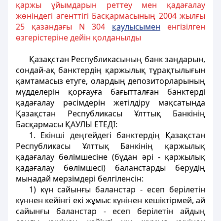
қаржы ұйымдарын реттеу мен қадағалау
жөніндегі агенттігі Басқармасының 2004 жылғы
25 қазандағы N 304
қаулысымен
енгізілген
өзгерістеріне дейін қолданылды
Қазақстан Республикасының банк заңдарын,
сондай-ақ банктердің қаржылық тұрақтылығын
қамтамасыз етуге, олардың депозиторларының
мүдделерін қорғауға бағытталған банктерді
қадағалау рәсімдерін жетілдіру мақсатында
Қазақстан Республикасы Ұлттық Банкінің
Басқармасы ҚАУЛЫ ЕТЕДІ:
1. Екінші деңгейдегі банктердің Қазақстан
Республикасы Ұлттық Банкінің қаржылық
қадағалау бөлімшесіне (бұдан әрі - қаржылық
қадағалау бөлімшесі) баланстарды берудің
мынадай мерзімдері белгіленсін:
1) күн сайынғы баланстар - есеп берілетін
күннен кейінгі екі жұмыс күнінен кешіктірмей, ай
сайынғы баланстар - есеп берілетін айдың