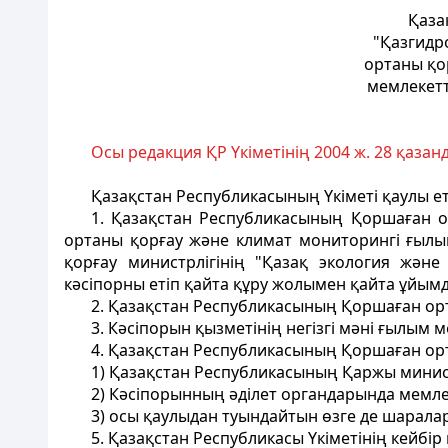
Қаза
"Қазгидр
ортаны қо
мемлекетт
Осы редакция ҚР Үкіметінің 2004 ж. 28 қазан
Қазақстан Республикасының Үкiметi қаулы ет
1. Қазақстан Республикасының Қоршаған о
ортаны қорғау және климат мониторингi ғылы
қорғау министрлiгiнiң "Қазақ экология жән
кәсіпорны етіп қайта құру жолымен қайта ұйым
2. Қазақстан Республикасының Қоршаған орт
3. Кәсiпорын қызметiнiң негiзгi мәнi ғылым 
4. Қазақстан Республикасының Қоршаған орт
1) Қазақстан Республикасының Қаржы минист
2) Кәсiпорынның әдiлет органдарында мемлек
3) осы қаулыдан туындайтын өзге де шарала
5. Қазақстан Республикасы Yкiметiнiң кейбiр