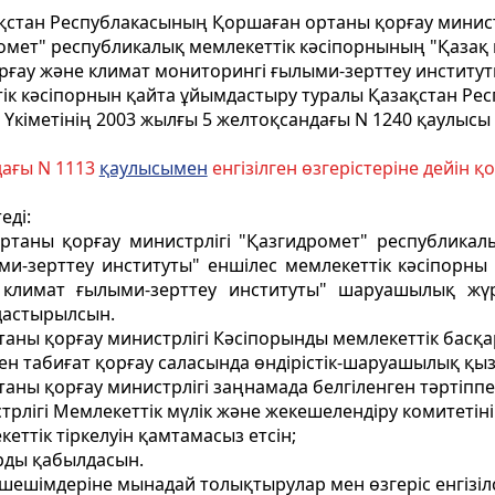
қстан Республакасының Қоршаған ортаны қорғау минист
омет" республикалық мемлекеттiк кәсiпорнының "Қазақ
рғау және климат мониторингi ғылыми-зерттеу институт
iк кәсiпорнын қайта ұйымдастыру туралы Қазақстан Ре
Үкіметінің 2003 жылғы 5 желтоқсандағы N 1240 қаулысы
дағы N 1113
қаулысымен
енгізілген өзгерістеріне дейін 
еді:
ртаны қорғау министрлiгi "Қазгидромет" республикал
ми-зерттеу институты" еншiлес мемлекеттік кәсiпорн
е климат ғылыми-зерттеу институты" шаруашылық жүр
дастырылсын.
аны қорғау министрлігi Кәсiпорынды мемлекеттік басқар
мен табиғат қорғау саласында өндiрiстiк-шаруашылық қыз
аны қорғау министрлiгі заңнамада белгіленген тәртіппе
рлiгi Мемлекеттік мүлiк және жекешелендiру комитетін
еттік тіркелуін қамтамасыз етсiн;
рды қабылдасын.
 шешiмдерiне мынадай толықтырулар мен өзгерiс енгізiлс