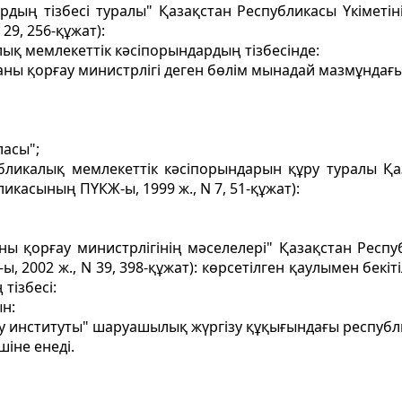
ардың тiзбесi туралы" Қазақстан Республикасы Yкімет
29, 256-құжат):
лық мемлекеттік кәсiпорындардың тiзбесiнде:
ы қорғау министрлiгi деген бөлiм мынадай мазмұндағы
ласы";
бликалық мемлекеттік кәсіпорындарын құру туралы Қа
икасының ПҮКЖ-ы, 1999 ж., N 7, 51-құжат):
ны қорғау министрлігінің мәселелері" Қазақстан Респу
, 2002 ж., N 39, 398-құжат): көрсетілген қаулымен бек
тізбесі:
н:
у институты" шаруашылық жүргізу құқығындағы республ
шіне енеді.