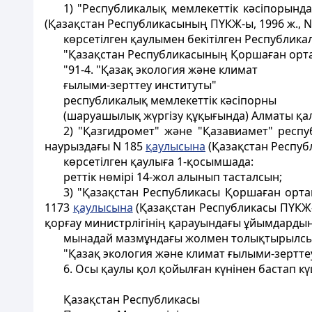
1) "Республикалық мемлекеттік кәсiпорынд
(Қазақстан Республикасының ПҮКЖ-ы, 1996 ж., N 
көрсетiлген қаулымен бекiтiлген Республика
"Қазақстан Республикасының Қоршаған ортан
"91-4. "Қазақ экология және климат
ғылыми-зерттеу институты"
республикалық мемлекеттік кәсіпорны
(шаруашылық жүргізу құқығында) Алматы қа
2) "Қазгидромет" және "Қазавиамет" респу
наурыздағы N 185
қаулысына
(Қазақстан Республ
көрсетілген қаулыға 1-қосымшада:
реттік нөмірі 14-жол алынып тасталсын;
3) "Қазақстан Республикасы Қоршаған орта
1173
қаулысына
(Қазақстан Республикасы ПҮКЖ-ы
қорғау министрлігінің қарауындағы ұйымдардың 
мынадай мазмұндағы жолмен толықтырылсы
"Қазақ экология және климат ғылыми-зертте
6. Осы қаулы қол қойылған күнінен бастап кү
Қазақстан Республикасы