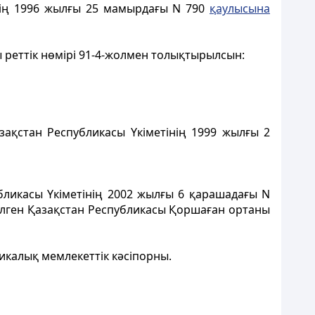
iнің 1996 жылғы 25 мамырдағы N 790
қаулысына
 peттік нөмiрi 91-4-жолмен толықтырылсын:
зақстан Республикасы Үкіметінің 1999 жылғы 2
бликасы Үкіметінің 2002 жылғы 6 қарашадағы N
ітілген Қазақстан Республикасы Қоршаған ортаны
икалық мемлекеттік кәсіпорны.