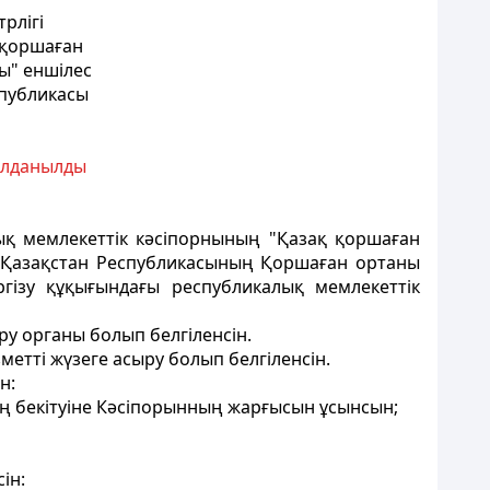
рлiгi
 қоршаған
ы" еншiлес
спубликасы
қолданылды
ық мемлекеттік кәсiпорнының "Қазақ қоршаған
ы Қазақстан Республикасының Қоршаған ортаны
гiзу құқығындағы республикалық мемлекеттiк
у органы болып белгiленсiн.
метті жүзеге асыру болып белгiленсiн.
н:
iң бекiтуiне Кәсiпорынның жарғысын ұсынсын;
iн: