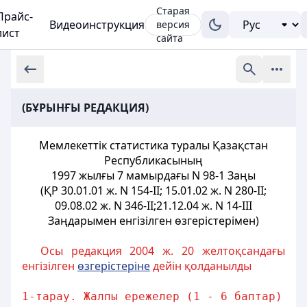
Старая
Прайс-
Видеоинструкция
версия
лист
сайта
(БҰРЫНҒЫ РЕДАКЦИЯ)
Мемлекеттiк статистика туралы Қазақстан
Республикасының
1997 жылғы 7 мамырдағы N 98-1 Заңы
(ҚР 30.01.01 ж. N 154-II; 15.01.02 ж. N 280-II;
09.08.02 ж. N 346-II;21.12.04 ж. N 14-III
Заңдарымен енгізілген өзгерістерімен)
Осы редакция 2004 ж. 20 желтоқсандағы
енгізілген
өзгерістеріне
дейін қолданылды
1-тарау. Жалпы ережелер (1 - 6 баптар)