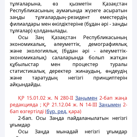
тұлғаларына, өз қызметiн Қазақстан
Республикасының аумағында жүзеге асыратын
заңды тұлғалардың-резидент еместердiң
филиалдары мен өкiлдiктерiне (бұдан әрi - заңды
тұлғалар) қолданылады.
Осы Заң Қазақстан Республикасының
экономикалық, әлеуметтiк, демографиялық
және экологиялық (бұдан әрi - әлеуметтiк-
экономикалық) салаларында болып жатқан
құбылыстар мен процестер туралы
статистикалық деректер жинаудың, өңдеудiң
және таратудың негiзгi принциптерiн
айқындайды.
ҚР 15.01.02 ж. N 280-II
Заңымен
2-бап жаңа
редакцияда ; ҚР 21.12.04 ж. N 14-III
Заңымен
2-
бап өзгертілді (
бұр. ред.
қара)
2-бап
. Осы Заңда пайдаланылатын негiзгi
ұғымдар
Осы Заңда мынадай негiзгi ұғымдар