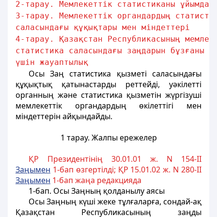
2-тарау. Мемлекеттік статистиканы ұйымдас
3-тарау. Мемлекеттік органдардың статисти
саласындағы құқықтары мен міндеттері
4-тарау. Қазақстан Республикасының мемлек
статистика саласындағы заңдарын бұзғаны
үшін жауаптылық
Осы Заң статистика қызметi саласындағы
құқықтық қатынастарды реттейдi, уәкiлеттi
органның және статистика қызметiн жүргiзушi
мемлекеттік органдардың өкiлеттiгi мен
мiндеттерiн айқындайды.
1 тарау. Жалпы ережелер
ҚР Президентінің 30.01.01 ж. N 154-II
Заңымен
1-бап өзгертілді; ҚР 15.01.02 ж. N 280-II
Заңымен
1-бап жаңа редакцияда
1-бап
. Осы Заңның қолданылу аясы
Осы Заңның күшi жеке тұлғаларға, сондай-ақ
Қазақстан Республикасының заңды