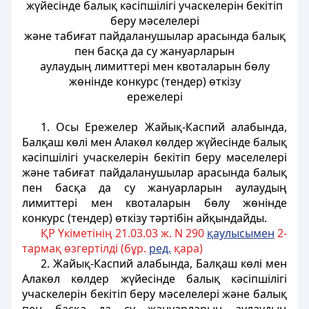
жүйесінде балық кәсіпшілігі учаскелерін бекітіп
беру мәселелері
және табиғат пайдаланушылар арасында балық
пен басқа да су жануарларын
аулаудың лимиттері мен квоталарын бөлу
жөнінде конкурс (тендер) өткізу
ережелері
1. Осы Ережелер Жайық-Каспий алабында,
Балқаш көлі мен Алакөл көлдер жүйесінде балық
кәсіпшілігі учаскелерін бекітіп беру мәселелері
және табиғат пайдаланушылар арасында балық
пен басқа да су жануарларын аулаудың
лимиттері мен квоталарын бөлу жөнінде
конкурс (тендер) өткізу тәртібін айқындайды.
ҚР Үкіметінің 21.03.03 ж. N 290
қаулысымен
2-
тармақ өзгертілді (бұр.
ред.
қара)
2. Жайық-Каспий алабында, Балқаш көлі мен
Алакөл көлдер жүйесінде балық кәсіпшілігі
учаскелерін бекітіп беру мәселелері және балық