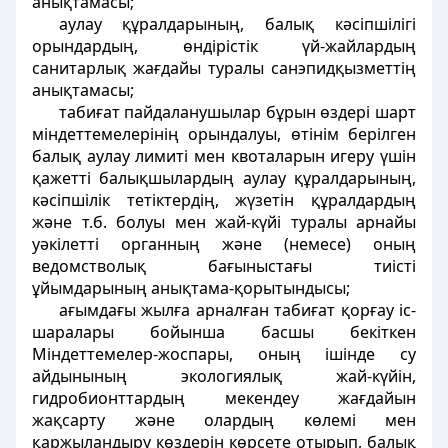
анықтамасы;
aулау құралдарының, балық кәсiпшiлiгi
орындардың, өндiрiстiк үй-жайлардың
санитарлық жағдайы туралы санэпидқызметтiң
анықтамасы;
табиғат пайдаланушылар бұрын өздерi шарт
мiндеттемелерiнiң орындалуы, өтінiм берiлген
балық аулау лимитi мен квоталарын игеру үшiн
қажеттi балықшылардың аулау құралдарының,
кәсiпшiлiк тетiктердiң, жүзетiн құралдардың
және т.б. болуы мен жай-күйi туралы арнайы
уәкiлеттi органның және (немесе) оның
ведомстволық бағыныстағы тиiстi
ұйымдарының анықтама-қорытындысы;
ағымдағы жылға арналған табиғат қорғау iс-
шаралары бойынша басшы бекiткен
Мiндеттемелер-жоспары, оның iшiнде су
айдынының экологиялық жай-күйiн,
гидробионттардың мекендеу жағдайын
жақсарту және олардың көлемi мен
қаржыландыру көздерiн көрсете отырып, балық