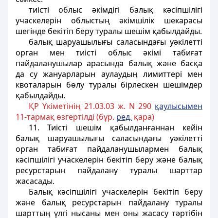
тиісті облыс әкімдігі балық кәсіпшілігі
учаскелерін облыстың әкімшілік шекарасы
шегінде бекітіп беру туралы шешім қабылдайды.
балық шаруашылығы саласындағы уәкiлеттi
орган мен тиісті облыс әкімі табиғат
пайдаланушылар арасында балық және басқа
да су жануарларын аулаудың лимиттері мен
квоталарын бөлу туралы бірлескен шешімдер
қабылдайды.
ҚР Үкіметінің 21.03.03 ж. N 290
қаулысымен
11-тармақ өзгертілді (бұр.
ред.
қара)
11. Тиісті шешім қабылданғаннан кейін
балық шаруашылығы саласындағы уәкiлеттi
орган табиғат пайдаланушылармен балық
кәсіпшілігі учаскелерін бекітіп беру және балық
ресурстарын пайдалану туралы шарттар
жасасады.
Балық кәсіпшілігі учаскелерін бекітіп беру
және балық ресурстарын пайдалану туралы
шарттың үлгі нысаны мен оны жасасу тәртібін