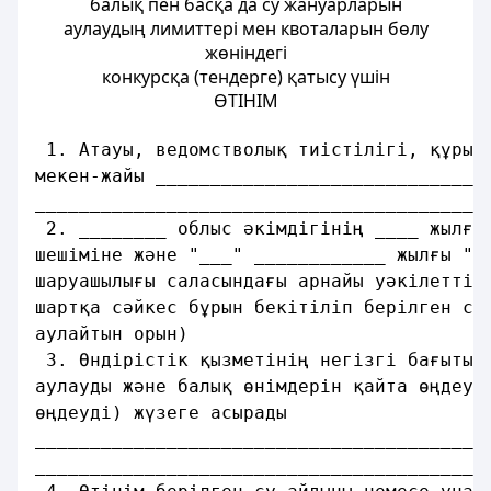
балық пен басқа да су жануарларын
аулаудың лимиттерi мен квоталарын бөлу
жөнiндегi
конкурсқа (тендерге) қатысу үшiн
ӨТІНІМ
 1. Атауы, ведомстволық тиiстiлiгi, құрыл
мекен-жайы ______________________________
_________________________________________
 2. ________ облыс әкiмдiгiнің ____ жылғы
шешiмiне және "___" ____________ жылғы "_
шаруашылығы саласындағы арнайы уәкілеттi 
шартқа сәйкес бұрын бекiтіліп берiлген су
аулайтын орын)
 3. Өндiрiстiк қызметiнiң негiзгi бағыты,
аулауды және балық өнiмдерiн қайта өңдеуд
өңдеудi) жүзеге асырады
_________________________________________
_________________________________________