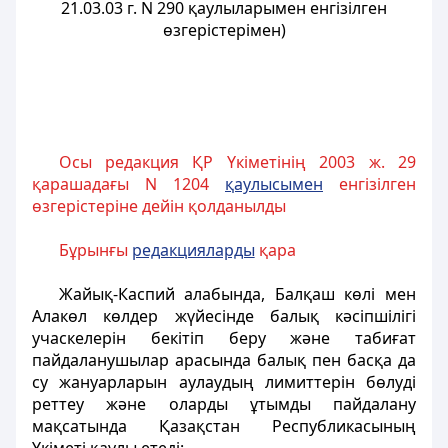
21.03.03 г. N 290 қаулыларымен енгізілген
өзгерістерімен)
Осы редакция ҚР Үкіметінің 2003 ж. 29
қарашадағы N 1204
қаулысымен
енгізілген
өзгерістеріне дейін қолданылды
Бұрынғы
редакцияларды
қара
Жайық-Каспий алабында, Балқаш көлі мен
Алакөл көлдер жүйесінде балық кәсіпшілігі
учаскелерін бекітіп беру және табиғат
пайдаланушылар арасында балық пен басқа да
су жануарларын аулаудың лимиттерін бөлуді
реттеу және оларды ұтымды пайдалану
мақсатында Қазақстан Республикасының