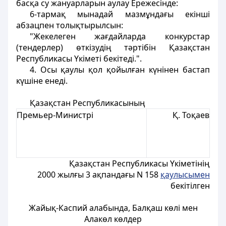
басқа су жануарларын аулау Ережесінде:
6-тармақ мынадай мазмұндағы екінші
абзацпен толықтырылсын:
"Жекелеген жағдайларда конкурстар
(тендерлер) өткізудің тәртібін Қазақстан
Республикасы Үкіметі бекітеді.".
4. Осы қаулы қол қойылған күнінен бастап
күшіне енеді.
Қазақстан Республикасының
Премьер-Министрі
Қ. Тоқаев
Қазақстан Республикасы Үкіметінің
2000 жылғы 3 ақпандағы N 158
қаулысымен
бекітілген
Жайық-Каспий алабында, Балқаш көлі мен
Алакөл көлдер