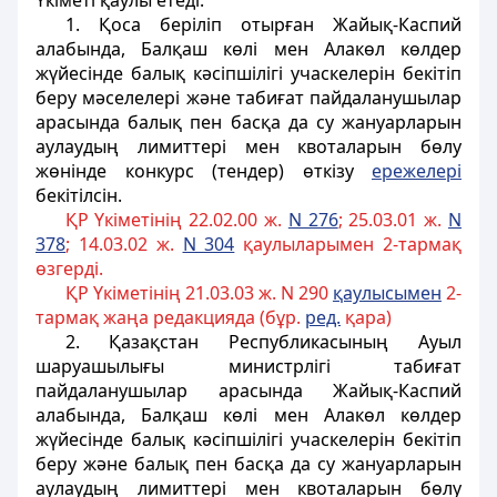
Үкіметі қаулы етеді:
1. Қоса беріліп отырған Жайық-Каспий
алабында, Балқаш көлі мен Алакөл көлдер
жүйесінде балық кәсіпшілігі учаскелерін бекітіп
беру мәселелері және табиғат пайдаланушылар
арасында балық пен басқа да су жануарларын
аулаудың лимиттері мен квоталарын бөлу
жөнінде конкурс (тендер) өткізу
ережелері
бекітілсін.
ҚР Үкіметінің 22.02.00 ж.
N 276
; 25.03.01 ж.
N
378
; 14.03.02 ж.
N 304
қаулыларымен 2-тармақ
өзгерді.
ҚР Үкіметінің 21.03.03 ж. N 290
қаулысымен
2-
тармақ жаңа редакцияда (бұр.
ред.
қара)
2. Қазақстан Республикасының Ауыл
шаруашылығы министрлiгi табиғат
пайдаланушылар арасында Жайық-Каспий
алабында, Балқаш көлi мен Алакөл көлдер
жүйесiнде балық кәсiпшілiгi учаскелерiн бекiтiп
беру және балық пен басқа да су жануарларын
аулаудың лимиттерi мен квоталарын бөлу