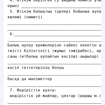
 4. Өтiнiм берiлген су айдыны немесе учас
орын) ___________________________________
 5. Өтінiм балықтың түрлерi бойынша аулау
көлемi (лимитi)
_________________________________________
_________________________________________
 6.______________________________________
_________________________________________
Балық аулау ережелерiне сәйкес келетiн ау
тиiсті бiлiктiлiгi (жұмыс тәжiрибесi, арн
саны (итбалық аулайтын кәсiпшi-аңшылар)
_________________________________________
кәсiп тетiктерiнiң болуы
_________________________________________
басқа да мәлiметтер
_________________________________________
 7. Өндірiстiк қуаты:
 өндiрiстік үй-жайлар, цехтар (шаршы м.)
_________________________________________