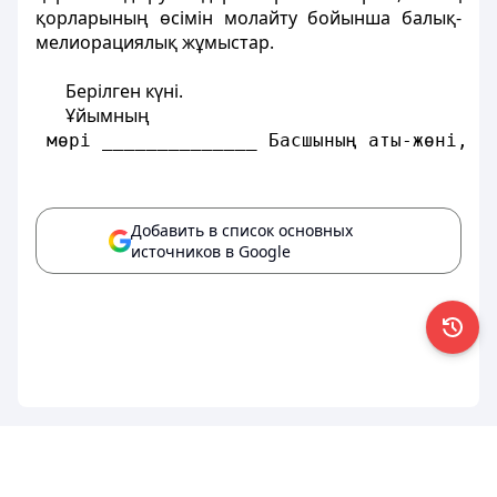
қорларының өсiмiн молайту бойынша балық-
мелиорациялық жұмыстар.
Берiлген күнi.
Ұйымның
 мөрi ______________ Басшының аты-жөнi, қ
Добавить в список основных
источников в Google