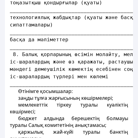
тоңазытқыш қондырғылар (қуаты)
_________________________________________
технологиялық жабдықтар (қуаты және басқа
сипаттамалары)
_________________________________________
басқа да мәлiметтер
_________________________________________
 8. Балық қорларының өсiмiн молайту, мели
iс-шаралардың және өз қаражаты, растаушы 
мәндегi демеушілік көмектiң есебiнен соңғ
iс-шаралардың түрлерi мен көлемi
_________________________________________
Өтінiмге қосымшалар:
заңды тұлға жарғысының көшiрмелерi;
мемлекеттiк тiркеу туралы куәлiктiң
көшiрмесi;
бюджет алдында берешектiң болмауы
туралы Салық комитетiнiң анықтамасы;
қаржылық жай-күйi туралы банктiң