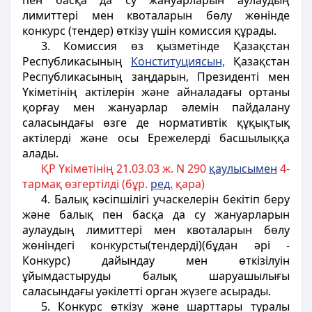
пен басқа да су жануарларын аулаудың
лимиттері мен квоталарын бөлу жөнінде
конкурс (тендер) өткізу үшін комиссия құрады.
3. Комиссия өз қызметінде Қазақстан
Республикасының
Конституциясын,
Қазақстан
Республикасының заңдарын, Президенті мен
Үкіметінің актілерін және айналадағы ортаны
қорғау мен жануарлар әлемін пайдалану
саласындағы өзге де нормативтік құқықтық
актілерді және осы Ережелерді басшылыққа
алады.
ҚР Үкіметінің 21.03.03 ж. N 290
қаулысымен
4-
тармақ өзгертілді (бұр.
ред.
қара)
4. Балық кәсіпшілігі учаскелерін бекітіп беру
және балық пен басқа да су жануарларын
аулаудың лимиттері мен квоталарын бөлу
жөніндегі конкурсты(тендерді)(бұдан әрі -
Конкурс) дайындау мен өткізілуін
ұйымдастыруды балық шаруашылығы
саласындағы уәкiлеттi орган жүзеге асырады.
5. Конкурс өткізу және шарттары туралы