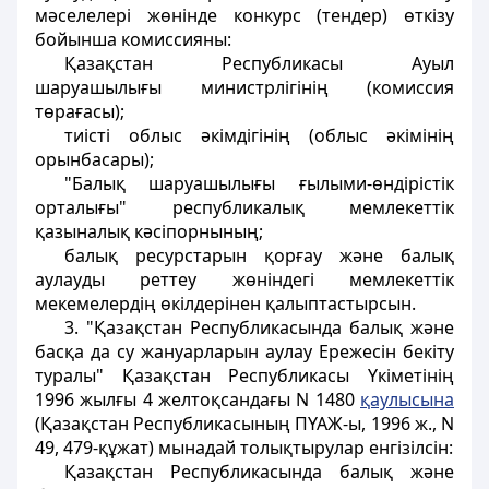
мәселелері жөнiнде конкурс (тендер) өткiзу
бойынша комиссияны:
Қазақстан Республикасы Ауыл
шаруашылығы министрлiгiнiң (комиссия
төрағасы);
тиiстi облыс әкiмдiгiнiң (облыс әкiмiнiң
орынбасары);
"Балық шаруашылығы ғылыми-өндiрiстiк
орталығы" республикалық мемлекеттiк
қазыналық кәсiпорнының;
балық ресурстарын қорғау және балық
аулауды реттеу жөніндегi мемлекеттiк
мекемелердiң өкілдерiнен қалыптастырсын.
3. "Қазақстан Республикасында балық және
басқа да су жануарларын аулау Ережесін бекіту
туралы" Қазақстан Республикасы Үкіметінің
1996 жылғы 4 желтоқсандағы N 1480
қаулысына
(Қазақстан Республикасының ПҮАЖ-ы, 1996 ж., N
49, 479-құжат) мынадай толықтырулар енгізілсін:
Қазақстан Республикасында балық және