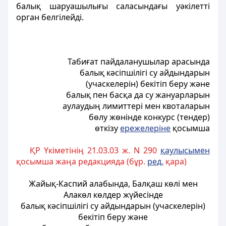
балық шаруашылығы саласындағы уәкiлеттi
орган белгілейді.
Табиғат пайдаланушылар арасында
балық кәсiпшiлiгi су айдындарын
(учаскелерiн) бекітіп беру және
балық пен басқа да су жануарларын
аулаудың лимиттерi мен квоталарын
бөлу жөнiнде конкурс (тендер)
өткiзу
ережелерiне
қосымша
ҚР Үкіметінің 21.03.03 ж. N 290
қаулысымен
қосымша жаңа редакцияда (бұр.
ред.
қара)
Жайық-Каспий алабында, Балқаш көлi мен
Алакөл көлдер жүйесiнде
балық кәсiпшiлiгi су айдындарын (учаскелерiн)
бекiтiп беру және