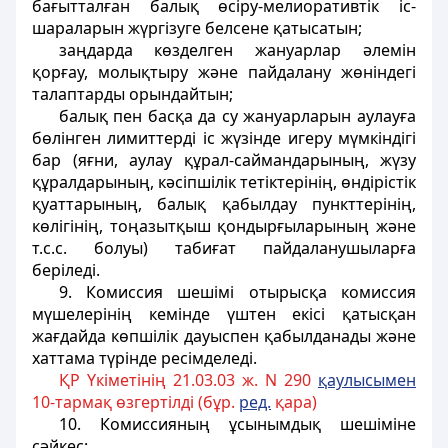
бағытталған балық өсіру-мелиоративтік іс-
шараларын жүргізуге белсене қатысатын;
заңдарда көзделген жануарлар әлемін
қорғау, молықтыру және пайдалану жөніндегі
талаптарды орындайтын;
балық пен басқа да су жануарларын аулауға
бөлінген лимиттерді іс жүзінде игеру мүмкіндігі
бар (яғни, аулау құрал-саймандарының, жүзу
құралдарының, кәсіпшілік тетіктерінің, өндірістік
қуаттарының, балық қабылдау пункттерінің,
көлігінің, тоңазытқыш қондырғыларының және
т.с.с. болуы) табиғат пайдаланушыларға
беріледі.
9. Комиссия шешімі отырысқа комиссия
мүшелерінің кемінде үштен екісі қатысқан
жағдайда көпшілік дауыспен қабылданады және
хаттама түрінде ресімделеді.
ҚР Үкіметінің 21.03.03 ж. N 290
қаулысымен
10-тармақ өзгертілді (бұр.
ред.
қара)
10. Комиссияның ұсынымдық шешіміне
сәйкес: