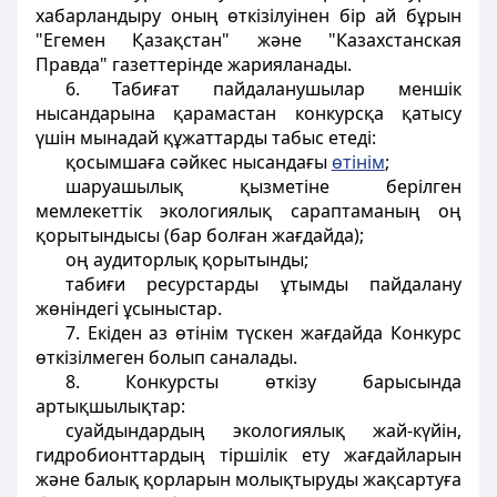
хабарландыру оның өткізілуінен бір ай бұрын
"Егемен Қазақстан" және "Казахстанская
Правда" газеттерінде жарияланады.
6. Табиғат пайдаланушылар меншік
нысандарына қарамастан конкурсқа қатысу
үшін мынадай құжаттарды табыс етеді:
қосымшаға сәйкес нысандағы
өтінім
;
шаруашылық қызметіне берілген
мемлекеттік экологиялық сараптаманың оң
қорытындысы (бар болған жағдайда);
оң аудиторлық қорытынды;
табиғи ресурстарды ұтымды пайдалану
жөніндегі ұсыныстар.
7. Екіден аз өтінім түскен жағдайда Конкурс
өткізілмеген болып саналады.
8. Конкурсты өткізу барысында
артықшылықтар:
суайдындардың экологиялық жай-күйін,
гидробионттардың тіршілік ету жағдайларын
және балық қорларын молықтыруды жақсартуға