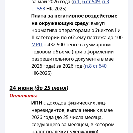
за май 2026 года (
п.1
,
6 ст.549
,
п.3
ст.553
НК-2025)
Плата за негативное воздействие
·
на окружающую среду
: выкуп
норматива операторами объектов I и
II категории по объему платежа до 100
МРП
= 432 500 тенге в суммарном
годовом объеме (при оформлении
разрешительного документа в мае
2026 года) за 2026 год (
п.8 ст.640
НК-2025)
24 июня
(до 25 июня)
Оплатить:
ИПН
с доходов физических лиц-
·
нерезидентов, выплаченных в мае
2026 года (до 25 числа месяца,
следующего за месяцем, в котором
налог подлежит удержанию):