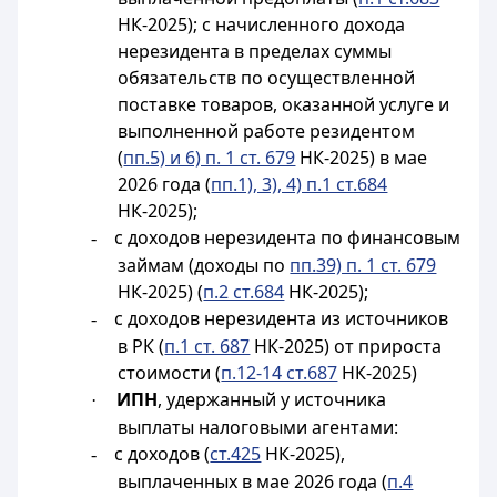
НК-2025); с начисленного дохода
нерезидента в пределах суммы
обязательств по осуществленной
поставке товаров, оказанной услуге и
выполненной работе резидентом
(
пп.5) и 6) п. 1 ст. 679
НК-2025) в мае
2026 года (
пп.1), 3), 4) п.1 ст.684
НК-2025);
с доходов нерезидента по финансовым
-
займам (доходы по
пп.39) п. 1 ст. 679
НК-2025) (
п.2 ст.684
НК-2025);
с доходов нерезидента из источников
-
в РК (
п.1 ст. 687
НК-2025) от прироста
стоимости (
п.12-14 ст.687
НК-2025)
ИПН
, удержанный у источника
·
выплаты налоговыми агентами:
с доходов (
ст.425
НК-2025),
-
выплаченных в мае 2026 года (
п.4