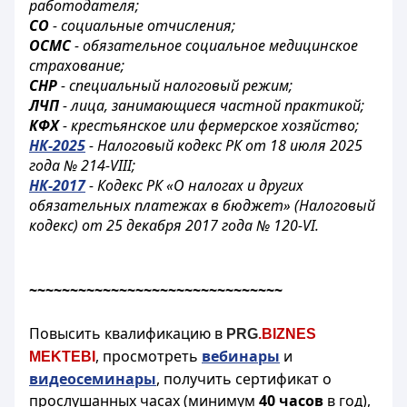
работодателя;
СО
- социальные отчисления;
ОСМС
- обязательное социальное медицинское
страхование;
СНР
- специальный налоговый режим;
ЛЧП
- лица, занимающиеся частной практикой;
КФХ
- крестьянское или фермерское хозяйство;
НК-2025
- Налоговый кодекс РК от 18 июля 2025
года № 214-VIII;
НК-2017
- Кодекс РК «О налогах и других
обязательных платежах в бюджет» (Налоговый
кодекс) от 25 декабря 2017 года № 120-VI.
~~~~~~~~~~~~~~~~~~~~~~~~~~~~~~~
Повысить квалификацию в
PRG
.BIZNES
, просмотреть
вебинары
и
MEKTEBI
видеосеминары
, получить сертификат о
прослушанных часах (минимум
40 часов
в год),