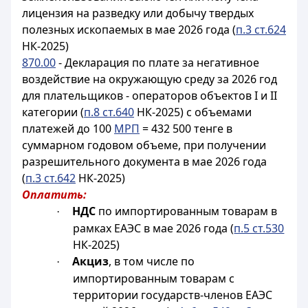
лицензия на разведку или добычу твердых
полезных ископаемых в мае 2026 года (
п.3 ст.624
НК-2025)
870.00
- Декларация по плате за негативное
воздействие на окружающую среду за 2026 год
для плательщиков - операторов объектов I и II
категории (
п.8 ст.640
НК-2025) с объемами
платежей до 100
МРП
= 432 500 тенге в
суммарном годовом объеме, при получении
разрешительного документа в мае 2026 года
(
п.3 ст.642
НК-2025)
Оплатить:
НДС
по импортированным товарам в
·
рамках ЕАЭС в мае 2026 года (
п.5 ст.530
НК-2025)
Акциз
, в том числе по
·
импортированным товарам с
территории государств-членов ЕАЭС