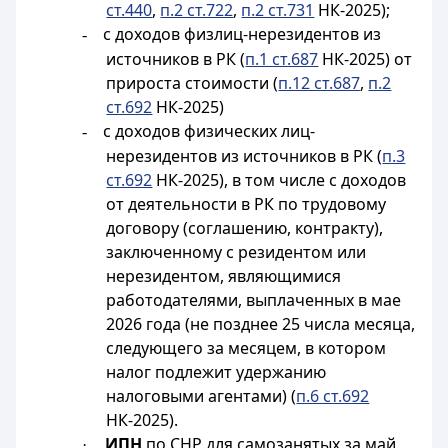
ст.440
,
п.2 ст.722
,
п.2 ст.731
НК-2025);
с доходов физлиц-нерезидентов из
-
источников в РК (
п.1 ст.687
НК-2025) от
прироста стоимости (
п.12 ст.687
,
п.2
ст.692
НК-2025)
с доходов физических лиц-
-
нерезидентов из источников в РК (
п.3
ст.692
НК-2025), в том числе с доходов
от деятельности в РК по трудовому
договору (соглашению, контракту),
заключенному с резидентом или
нерезидентом, являющимися
работодателями, выплаченных в мае
2026 года (не позднее 25 числа месяца,
следующего за месяцем, в котором
налог подлежит удержанию
налоговыми агентами) (
п.6 ст.692
НК-2025).
ИПН
по СНР для самозанятых за май
·