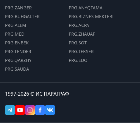
PRG.ZANGER
PRG.ANYQTAMA
PRG.BUHGALTER
PRG.BIZNES MEKTEBI
PRG.ALEM
PRG.ACPA
PRG.MED
PRG.ZHAUAP
PRG.ENBEK
PRG.SOT
PRG.TENDER
PRG.TEKSER
PRG.QARZHY
PRG.EDO
PRG.SAUDA
1997-2026 © ИС ПАРАГРАФ