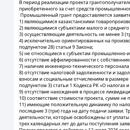
В период реализации проекта грантополучател
приобретенного за счет средств промышленног
Промышленный грант предоставляется заявит
1) являющимися казахстанскими товаропроизв
2) являющимися субъектами малого и среднего
3) осуществляющие деятельность не менее 3 (тр
4) исключительно ориентированных на произво
подпунктом 28) статьи 9 Закона;
5) не относящиеся к субъектам промышленно-и
6) отсутствие аффилированности с собственни
7) наличие инженерно-технического персонала
8) отсутствие налоговой задолженности и за
взносам и социальным отчислениям в размере од
подпунктом 3) статьи 1 Кодекса РК «О налогах 
9) отсутствие нахождения в процессе ликвидаци
10) соответствие стоимости проекта, сумме не
11) имеющие положительную динамику по нало
последние 3 (три) года на дату подачи заявки
деятельности, которые освобождены от уплаты
трех календарных лет до даты поступления зая