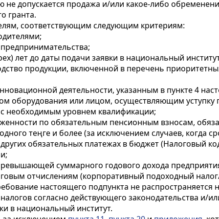
ю не допускается продажа и/или какое-либо обременени
о гранта.
елям, соответствующим следующим критериям:
одителями;
 предпринимательства;
ех) лет до даты подачи заявки в национальный институт
дство продукции, включенной в перечень приоритетных
нновационной деятельности, указанным в пункте 4 нас
ком оборудования или лицом, осуществляющим уступку 
 с необходимым уровнем квалификации;
долженности по обязательным пенсионным взносам, об
ного теңге и более (за исключением случаев, когда ср
и других обязательных платежах в бюджет (Налоговый код
и;
 превышающей суммарного годового дохода предприятия з
говым отчислениям (корпоративный подоходный налог
. Требование настоящего подпункта не распространяет
 налогов согласно действующего законодательства и/ил
вки в национальный институт.