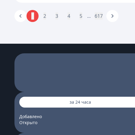
1
2
3
4
5
...
617
за 24 часа
Добавлено
Открыто