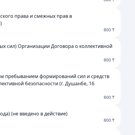
рского права и смежных прав в
)
800 ₸
ых сил) Организации Договора о коллективной
800 ₸
ым пребыванием формирований сил и средств
ективной безопасности (г. Душанбе, 16
800 ₸
да) (не введено в действие)
800 ₸