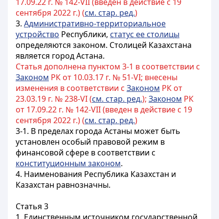
17.09.22 г. № 142-VII (введен в действие с 19
сентября 2022 г.) (
см. стар. ред.
)
3.
Административно-территориальное
устройство
Республики,
статус ее столицы
определяются законом. Столицей Казахстана
является город Астана.
Статья дополнена пунктом 3-1 в соответствии с
Законом
РК от 10.03.17 г. № 51-VI; внесены
изменения в соответствии с
Законом
РК от
23.03.19 г. № 238-VI (
см. стар. ред.
);
Законом
РК
от 17.09.22 г. № 142-VII (введен в действие с 19
сентября 2022 г.) (
см. стар. ред.
)
3-1. В пределах города
Астаны
может быть
установлен особый правовой режим в
финансовой сфере в соответствии с
конституционным законом
.
4. Наименования Республика Казахстан и
Казахстан равнозначны.
Статья 3
1. Единственным источником государственной