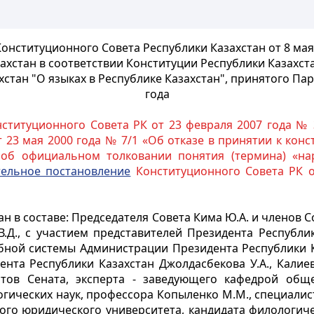
онституционного Совета Республики Казахстан от 8 мая 
хстан в соответствии Конституции Республики Казахст
хстан "О языках в Республике
Казахстан", принятого Па
года
ституционного Совета РК от 23 февраля 2007 года № 
 23 мая 2000 года № 7/1 «Об отказе в принятии к ко
 об официальном толковании понятия (термина) «нар
ельное постановление
Конституционного Совета РК о
в составе: Председателя Совета Кима Ю.А. и членов Сове
 В.Д., с участием представителей Президента Республ
бной системы Администрации Президента Республики Ка
ента Республики Казахстан Джолдасбекова У.А., Калиев
тов Сената, эксперта - заведующего кафедрой обще
гических наук, профессора Копыленко М.М., специалист
ого юридического университета, кандидата филологиче