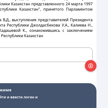
лики Казахстан представленного 24 марта 1997
спублике Казахстан", принятого Парламентом
 В.Д., выступления представителей Президента
та Республики Джолдасбекова У.А., Калиева Н.,
 Кадашевой К., ознакомившись с заключением
 Республики Казахстан
ежиме
йти и ввести логин и