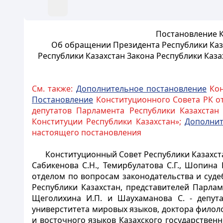
Постановление К
Об обращении Президента Республики Каза
Республики Казахстан Закона Республики Каза
См. также:
Дополнительное постановление
Кон
Постановление
Конституционного Совета РК от
депутатов Парламента Республики Казахстан
Конституции Республики Казахстан»;
Дополнит
настоящего постановления
Конституционный Совет Республики Казахстан 
Сабикенова С.Н., Темирбулатова С.Г., Шопина
отделом по вопросам законодательства и суде
Республики Казахстан, представителей Парлам
Щеголихина И.П. и Шаухаманова С. - депута
универститета мировых языков, доктора филоло
и восточного языков Казахского государственн