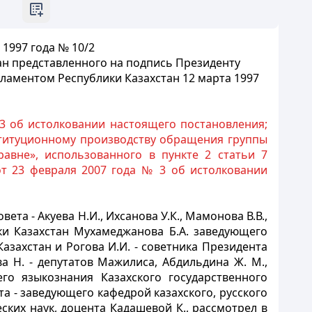
1997 года № 10/2
ан представленного на подпись Президенту
рламентом Республики Казахстан 12 марта 1997
3 об истолковании настоящего постановления;
нституционному производству обращения группы
авне», использованного в пункте 2 статьи 7
т 23 февраля 2007 года № 3 об истолковании
та - Акуева Н.И., Ихсанова У.К., Мамонова В.В.,
ики Казахстан Мухамеджанова Б.А. заведующего
захстан и Рогова И.И. - советника Президента
а Н. - депутатов Мажилиса, Абдильдина Ж. М.,
го языкознания Казахского государственного
а - заведующего кафедрой казахского, русского
ских наук, доцента Кадашевой К., рассмотрел в