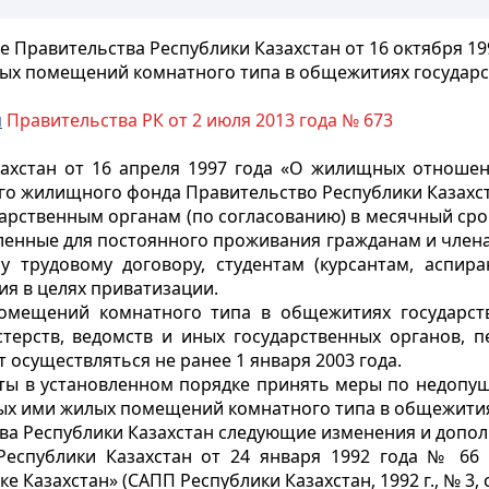
 Правительства Республики Казахстан от 16 октября 19
ых помещений комнатного типа в общежитиях
государ
м
Правительства РК от 2 июля 2013 года № 673
ахстан от 16 апреля 1997 года «О жилищных отноше
ого жилищного фонда Правительство Республики Казахс
дарственным органам (по согласованию) в месячный с
ленные для постоянного проживания гражданам и члена
трудовому договору, студентам (курсантам, аспира
я в целях приватизации.
помещений комнатного типа в общежитиях государс
ерств, ведомств и иных государственных органов, п
 осуществляться не ранее 1 января 2003 года.
маты в установленном порядке принять меры по недопу
ых ими жилых помещений комнатного типа в общежития
тва Республики Казахстан следующие изменения и допол
еспублики Казахстан от 24 января 1992 года № 66
Казахстан» (САПП Республики Казахстан, 1992 г., № 3, ст