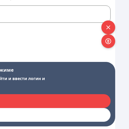
ежиме
йти и ввести логин и