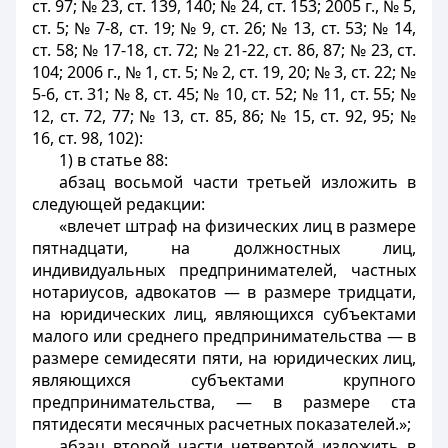
ст. 97; № 23, ст. 139, 140; № 24, ст. 153; 2005 г., № 5,
ст. 5; № 7-8, ст. 19; № 9, ст. 26; № 13, ст. 53; № 14,
ст. 58; № 17-18, ст. 72; № 21-22, ст. 86, 87; № 23, ст.
104; 2006 г., № 1, ст. 5; № 2, ст. 19, 20; № 3, ст. 22; №
5-6, ст. 31; № 8, ст. 45; № 10, ст. 52; № 11, ст. 55; №
12, ст. 72, 77; № 13, ст. 85, 86; № 15, ст. 92, 95; №
16, ст. 98, 102):
1) в статье 88:
абзац восьмой части третьей изложить в
следующей редакции:
«влечет штраф на физических лиц в размере
пятнадцати, на должностных лиц,
индивидуальных предпринимателей, частных
нотариусов, адвокатов — в размере тридцати,
на юридических лиц, являющихся субъектами
малого или среднего предпринимательства — в
размере семидесяти пяти, на юридических лиц,
являющихся субъектами крупного
предпринимательства, — в размере ста
пятидесяти месячных расчетных показателей.»;
абзац второй части четвертой изложить в