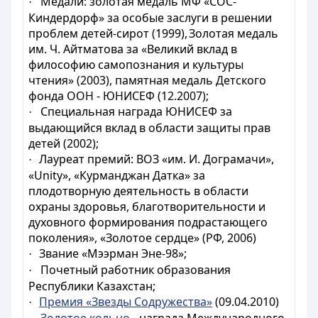
Медали: золотая медаль МФ «СОС-
·
Киндердорф» за особые заслуги в решении
проблем детей-сирот (1999),
Золотая медаль
им. Ч. Айтматова за «Великий вклад в
философию самопознания и культуры
чтения» (2003), памятная медаль Детского
фонда ООН - ЮНИСЕФ (12.2007);
Специальная награда ЮНИСЕФ за
·
выдающийся вклад в области защиты прав
детей (2002);
Лауреат премий: ВОЗ «им. И. Дограмачи»,
·
«Unity», «Курманджан Датка» за
плодотворную деятельность в области
охраны здоровья, благотворительности и
духовного формирования подрастающего
поколения», «Золотое сердце» (РФ, 2006)
Звание «Мээрман Эне-98»;
·
Почетный работник образования
·
Республики Казахстан;
Премия «Звезды Содружества»
(09.04.2010)
·