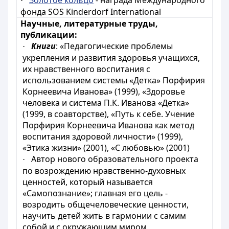
Золотое кольцо
- награда Международного
·
фонда SOS Kinderdorf International
Научные, литературные труды,
публикации:
Книги
: «Педагогические проблемы
·
укрепления и развития здоровья учащихся,
их нравственного воспитания с
использованием системы «Детка» Порфирия
Корнеевича Иванова» (1999), «Здоровье
человека и система П.К. Иванова «Детка»
(1999, в соавторстве), «Путь к себе. Учение
Порфирия Корнеевича Иванова как метод
воспитания здоровой личности» (1999),
«Этика жизни» (2001), «С любовью» (2001)
Автор нового образовательного проекта
·
по возрождению нравственно-духовных
ценностей, который называется
«Самопознание»; главная его цель -
возродить общечеловеческие ценности,
научить детей жить в гармонии с самим
собой и с окружающим миром