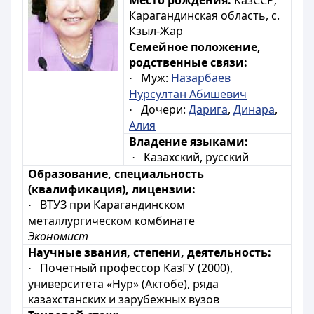
Место рождения:
КазССР;
Карагандинская область,
с.
Кзыл-Жар
Семейное положение,
родственные связи:
Муж:
Назарбаев
·
Нурсултан Абишевич
Дочери:
Дарига
,
Динара
,
·
Алия
Владение языками:
Казахский, русский
·
Образование, специальность
(квалификация), лицензии:
ВТУЗ при Карагандинском
·
металлургическом комбинате
Экономист
Научные звания, степени, деятельность:
Почетный профессор КазГУ (2000),
·
университета «Нур» (Актобе), ряда
казахстанских и зарубежных вузов