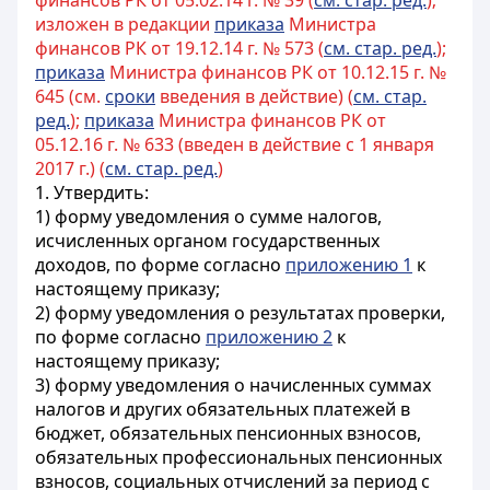
финансов РК от 05.02.14 г. № 39 (
см. стар. ред.
);
изложен в редакции
приказа
Министра
финансов РК от 19.12.14 г. № 573 (
см. стар. ред.
);
приказа
Министра финансов РК от 10.12.15 г. №
645 (см.
сроки
введения в действие) (
см. стар.
ред.
);
приказа
Министра финансов РК от
05.12.16 г. № 633 (введен в действие с 1 января
2017 г.) (
см. стар. ред.
)
1. Утвердить:
1) форму уведомления о сумме налогов,
исчисленных органом государственных
доходов, по форме согласно
приложению 1
к
настоящему приказу;
2) форму уведомления о результатах проверки,
по форме согласно
приложению 2
к
настоящему приказу;
3) форму уведомления о начисленных суммах
налогов и других обязательных платежей в
бюджет, обязательных пенсионных взносов,
обязательных профессиональных пенсионных
взносов, социальных отчислений за период с