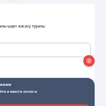
алы шарт жасасу туралы
ежиме
йти и ввести логин и