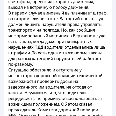
светофора, превысил скорость движения,
выехал на встречную полосу движения.
В первом случае виновный выплачивает штраф,
во втором случае - тоже. За третий прокол суд
должен лишить нарушителя права управлять
транспортом на полгода. Но, как сообщил
информированный источник в Верховном суде,
есть факты, когда даже при пятикратных
нарушениях ПДД водители отделывались лишь
штрафами. То есть одна и та же норма закона
для разных категорий нарушителей работает
по-разному.
Ситуацию обострило и отсутствие у
инспекторов дорожной полиции технической
возможности проверить досье на
задержанного им водителя, не отходя от
капота. Неудивительно, что водители-
рецидивисты не преминули воспользоваться
возникшим положением. Об этом сказал
председатель Комитета дорожной полиции
МВД Омурзак Тусумов, также приглашенный на