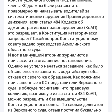
Конституционного совета (КС). Напомним,
члены КС должны были разъяснить:
правомерно ли наказывать водителей за
систематические нарушения Правил дорожного
движения, если статья 484 Кодекса об
административных правонарушениях (КоАП)
это разрешает, а Конституция категорически
запрещает? Такой вопрос Конституционному
совету задало руководство Акмолинского
областного суда.
И вот в минувший вторник журналистов
пригласили на оглашение постановления.
Однако не успело начаться заседание, как было
объявлено, что заявитель ходатайствует об…
отказе от своего же обращения. Как пояснили
приглашенные в КС представители Верховного
суда, в облсуде посчитали, что правовую
коллизию, возникшую из-за статьи 484 КоАП,
можно разрешить и без вмешательства
Конституционного совета. По словам делегатов
из Верховного суда, отзыв поступил буквально