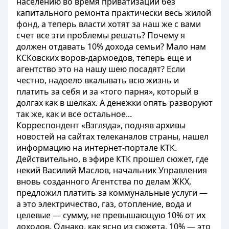
населению во время приватизации без
капитального ремонта практически весь жилой
фонд, а теперь власти хотят за наш же с вами
счет все эти проблемы решать? Почему я
должен отдавать 10% дохода семьи? Мало нам
КСКовских воров-дармоедов, теперь еще и
агентство это на нашу шею посадят? Если
честно, надоело вкалывать всю жизнь и
платить за себя и за «того парня», который в
долгах как в шелках. А денежки опять разворуют
так же, как и все остальное...
Корреспондент «Взгляда», подняв архивы
новостей на сайтах телеканалов страны, нашел
информацию на интернет-портале КТК.
Действительно, в эфире КТК прошел сюжет, где
некий Василий Маслов, начальник Управления
вновь созданного Агентства по делам ЖКХ,
предложил платить за коммунальные услуги —
а это электричество, газ, отопление, вода и
целевые — сумму, не превышающую 10% от их
доходов. Однако, как ясно из сюжета, 10% — это