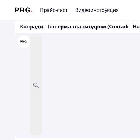
Прайс-лист
Видеоинструкция
Конради - Гюнерманна синдром (Conradi - H