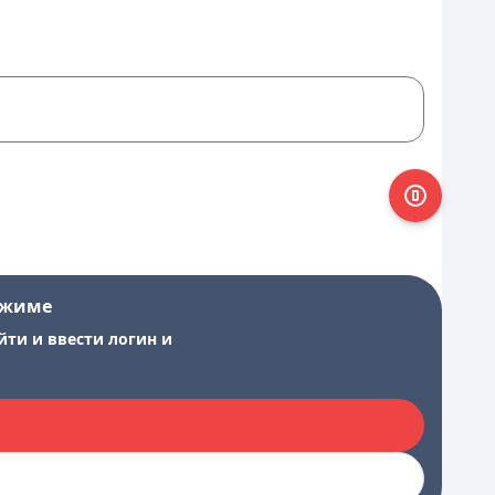
ежиме
йти и ввести логин и