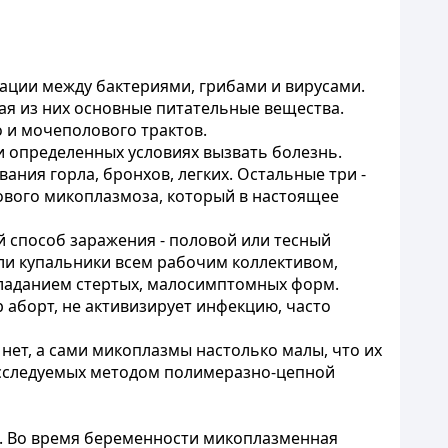
ции между бактериями, грибами и вирусами.
чая из них основные питательные вещества.
 и мочеполового трактов.
и определенных условиях вызвать болезнь.
ания горла, бронхов, легких. Остальные три -
лового микоплазмоза, который в настоящее
й способ заражения - половой или тесный
ли купальники всем рабочим коллективом,
обладанием стертых, малосимптомных форм.
 аборт, не активизирует инфекцию, часто
нет, а сами микоплазмы настолько малы, что их
исследуемых методом полимеразно-цепной
. Во время беременности микоплазменная