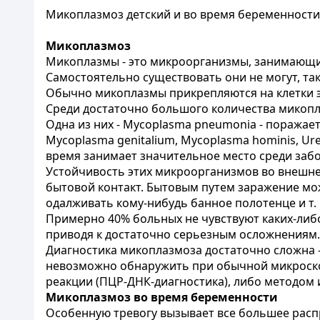
Микоплазмоз детский и во время беременности
Микоплазмоз
Микоплазмы - это микроорганизмы, занимающи
Самостоятельно существовать они не могут, так
Обычно микоплазмы прикрепляются на клетки э
Среди достаточно большого количества микопла
Одна из них - Mycoplasma pneumonia - поражает
Mycoplasma genitalium, Mycoplasma hominis, U
время занимает значительное место среди заб
Устойчивость этих микроорганизмов во внешней
бытовой контакт. Бытовым путем заражение мо
одалживать кому-нибудь банное полотенце и т.
Примерно 40% больных не чувствуют каких-либо
приводя к достаточно серьезным осложнениям.
Диагностика микоплазмоза достаточно сложна - 
невозможно обнаружить при обычной микроско
реакции (ПЦР-ДНК-диагностика), либо методом
Микоплазмоз во время беременности
Особенную тревогу вызывает все большее рас