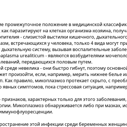
е промежуточное положение в медицинской классифика
 как паразитируют на клетках организма-хозяина, полу
пителия - слизистой выстилки кишечного, дыхательного
зм, встречающихся у человека, только 4 вида могут пр
 дыхательную систему, вызывая воспалительные заболев
reaplasma urealiticum - являются возбудителями мочепо
олеваний, передающихся половым путем.
 среде невелика - они быстро гибнут, поэтому основно
жет произойти, если, например, мерить нижнее белье и
 п. Как правило, микоплазмоз протекает скрыто, с пре
 явных симптомов, пока стрессовая ситуация, например
признаков, характерных только для этого заболевания, 
пии. Микоплазмоз обнаруживается либо при мазках, 
 иммунофлуоресценции.
пространение этой инфекции среди беременных женщин