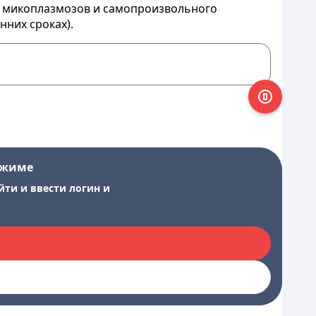
ь микоплазмозов и самопроизвольного
них сроках).
ежиме
йти и ввести логин и