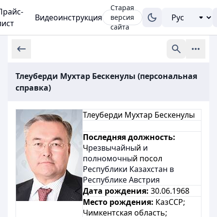
Старая
Прайс-
Видеоинструкция
версия
лист
сайта
Тлеуберди Мухтар Бескенулы (персональная
справка)
Тлеуберди Мухтар Бескенулы
Последняя должность:
Ч
резвычайны
й
и
полномочны
й посол
Республики Казахстан в
Республике Австрия
Дата рождения:
30.06.1968
Место рождения:
КазССР;
Чимкентская область;