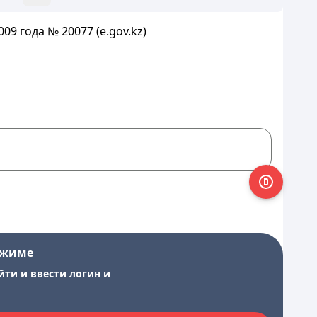
09 года № 20077 (e.gov.kz)
ежиме
йти и ввести логин и