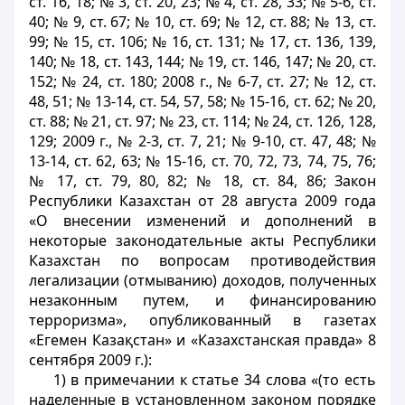
ст. 16, 18; № 3, ст. 20, 23; № 4, ст. 28, 33; № 5-6, ст.
40; № 9, ст. 67; № 10, ст. 69; № 12, ст. 88; № 13, ст.
99; № 15, ст. 106; № 16, ст. 131; № 17, ст. 136, 139,
140; № 18, ст. 143, 144; № 19, ст. 146, 147; № 20, ст.
152; № 24, ст. 180; 2008 г., № 6-7, ст. 27; № 12, ст.
48, 51; № 13-14, ст. 54, 57, 58; № 15-16, ст. 62; № 20,
ст. 88; № 21, ст. 97; № 23, ст. 114; № 24, ст. 126, 128,
129; 2009 г., № 2-3, ст. 7, 21; № 9-10, ст. 47, 48; №
13-14, ст. 62, 63; № 15-16, ст. 70, 72, 73, 74, 75, 76;
№ 17, ст. 79, 80, 82; № 18, ст. 84, 86; Закон
Республики Казахстан от 28 августа 2009 года
«О внесении изменений и дополнений в
некоторые законодательные акты Республики
Казахстан по вопросам противодействия
легализации (отмыванию) доходов, полученных
незаконным путем, и финансированию
терроризма», опубликованный в газетах
«Егемен Казақстан» и «Казахстанская правда» 8
сентября 2009 г.):
1) в примечании к статье 34 слова «(то есть
наделенные в установленном законом порядке