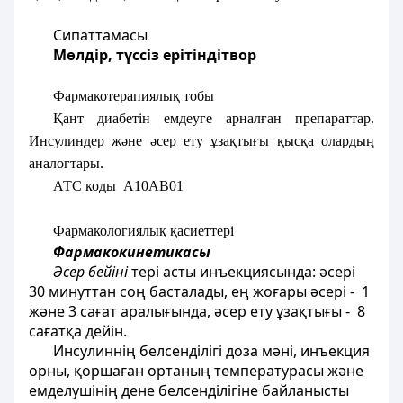
Сипаттамасы
Мөлдір, түссіз ерітіндітвор
Фармакотерапиялық тобы
Қант диабетін емдеуге арналған препараттар.
Инсулиндер және әсер ету ұзақтығы қысқа олардың
аналогтары.
АТС коды
А10АВ01
Фармакологиялық қасиеттері
Фармакокинетикасы
Әсер бейіні
тері асты инъекциясында: әсері
30 минуттан соң басталады, ең жоғары әсері - 1
және 3 сағат аралығында, әсер ету ұзақтығы - 8
сағатқа дейін.
Инсулиннің белсенділігі доза мәні, инъекция
орны, қоршаған ортаның температурасы және
емделушінің дене белсенділігіне байланысты