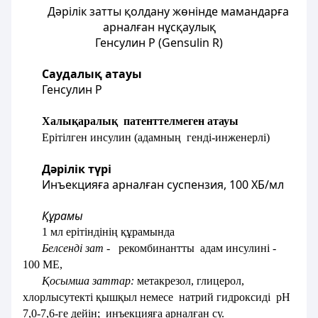
Дәрілік затты қолдану жөнінде мамандарға
арналған нұсқаулық
Генсулин Р (Gensulin R)
Саудалық атауы
Генсулин Р
Халықаралық патенттелмеген атауы
Ерітілген инсулин (адамның генді-инженерлі)
Дәрілік түрі
Инъекцияға арналған суспензия, 100 ХБ/мл
Құрамы
1 мл ерітіндінің құрамында
Белсенді зат -
рекомбинантты адам инсулині -
100 МЕ,
Қосымша заттар:
метакрезол, глицерол,
хлорлысутекті қышқыл немесе натрий гидроксиді рН
7,0-7,6-ге дейін; инъекцияға арналған су.