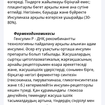
өзгереді. Тіндерге жайылмауы біріңғай емес;
плацентарлы бөгет арқылы және ана сүтіне
өтпейді. Негізінен, бауырда және бүйректе
Инсулиназа арқылы өзгеріске ұшырайды (30-
80%).
Фармакодинамикасы
Генсулин Р - ДНҚ рекомбинантты
технологияны пайдалану арқылы алынған адам
инсулині. Әсер ету ұзақтығы орташа инсулин
препараты болып табылады. Жасушалардың
сыртқы цитоплазматикалық жарғақшасының
арнайы рецепторымен өзара әрекеттеседі
және, жасушаішілік үдерістерді, сонымен бірге,
бірқатар негізгі ферменттер синтезін
(гексокиназа, пируваткиназа, гликогенсинтетаза
және т.б.) көтермелейтін инсулин-рецепторлы
кешен түзеді. Қан құрамындағы глюкоза
деңгейінің төмендеуі жасуша ішілік
тасымалдаудың артына, тіндердің сіңірілуі мен