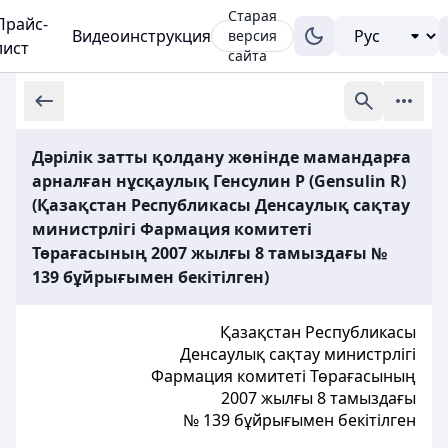
Старая
Прайс-
Видеоинструкция
версия
лист
сайта
Дәрілік затты қолдану жөнінде мамандарға
арналған нұсқаулық Генсулин Р (Gensulin R)
(Қазақстан Республикасы Денсаулық сақтау
министрлігі Фармация комитеті
Төрағасының 2007 жылғы 8 тамыздағы №
139 бұйрығымен бекітілген)
Қазақстан Республикасы
Денсаулық сақтау министрлігі
Фармация
к
омитеті Төрағасының
2007 жылғы 8 тамыздағы
№ 139 бұйрығымен бекітілген