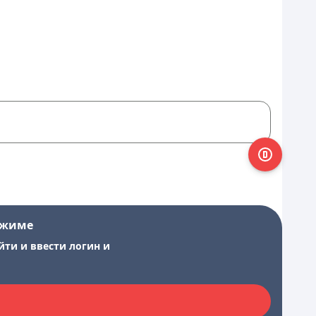
ежиме
йти и ввести логин и