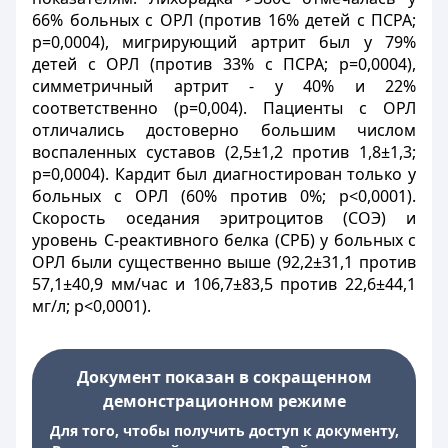
66% больных с ОРЛ (против 16% детей с ПСРА;
р=0,0004), мигрирующий артрит был у 79%
детей с ОРЛ (против 33% с ПСРА; р=0,0004),
симметричный артрит - у 40% и 22%
соответственно (р=0,004). Пациенты с ОРЛ
отличались достоверно большим числом
воспаленных суставов (2,5±1,2 против 1,8±1,3;
р=0,0004). Кардит был диагностирован только у
больных с ОРЛ (60% против 0%; р<0,0001).
Скорость оседания эритроцитов (СОЭ) и
уровень С-реактивного белка (СРБ) у больных с
ОРЛ были существенно выше (92,2±31,1 против
57,1±40,9 мм/час и 106,7±83,5 против 22,6±44,1
мг/л; р<0,0001).
Документ показан в сокращенном
демонстрационном режиме
Для того, чтобы получить доступ к документу,