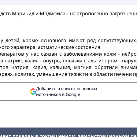
дств Маринид и Модифилан на атропогенно-загрязненн
у детей, кроме основного имеют ряд сопутствующих.
ого характера, астматические состояния.
паратов у нас связан с заболеваниями кожи - нейро
 натрия, калия - внутрь, повязки с альгипором - нару
тов натрия, калия, кальция, магния обратили вним
ареях, колитах, уменьшение тяжести в области печени п
Добавить в список основных
источников в Google
мент показан в сокращенном демонстрационном р