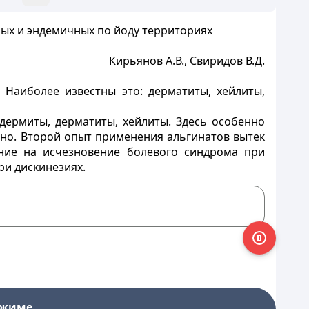
ых и эндемичных по йоду территориях
Кирьянов А.В., Свиридов В.Д.
 Наиболее известны это: дерматиты, хейлиты,
дермиты, дерматиты, хейлиты. Здесь особенно
жно. Второй опыт применения альгинатов вытек
ание на исчезновение болевого синдрома при
ри дискинезиях.
ежиме