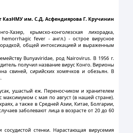
т КазНМУ им. С.Д. Асфендиярова
Г. Кручинин
о-Хазер, крымско-конголезская лихорадка,
hemorrhagic fever - англ.) - острое вирусное
ихорадкой, общей интоксикацией и выраженным
йству Bunyaviridae, род Nairovirus. В 1956 г.
удитель получил название вирус Конго. Вирионы
на свиней, сирийских хомячков и обезьян. В
.
усак, ушастый еж. Переносчиком и хранителем
максимумом с мая по август (в нашей стране).
аях, а также в Средней Азии, Китае, Болгарии,
случаев заболевают лица в возрасте от 20 до 60
и сосудистой стенки. Нарастающая вирусемия