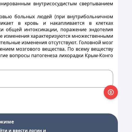
минированным внутрисосудистым свертыванием
кровью больных людей (при внутрибольничном
икает в кровь и накапливается в клетках
ки общей интоксикации, поражение эндотелия
ие изменения характеризуются множественными
ительные изменения отсутствуют. Головной мозг
ением мозгового вещества. По всему веществу
огие вопросы патогенеза лихорадки Крым-Конго
ежиме
йти и ввести логин и