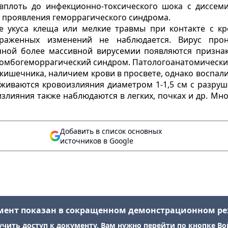
, вплоть до инфекционно-токсического шока с диссе
ет проявления геморрагического синдрома.
е укуса клеща или мелкие травмы при контакте с 
раженных изменений не наблюдается. Вирус прон
чной более массивной вирусемии появляются призна
тромбогеморрагический синдром. Патологоанатомическ
кишечника, наличием крови в просвете, однако воспал
уживаются кровоизлияния диаметром 1-1,5 см с разруш
злияния также наблюдаются в легких, почках и др. Мн
Добавить в список основных
источников в Google
мент показан в сокращенном демонстрационном р
учить доступ к документу, Вам нужно перейти по кнопке Во