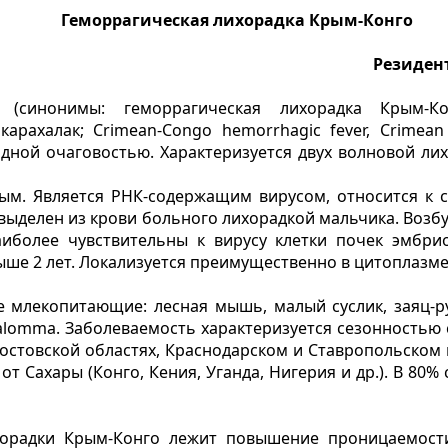
Геморрагическая лихорадка Крым-Конго
Резиден
 (синонимы: геморрагическая лихорадка Крым-Конг
карахалак; Crimean-Congo hemorrhagic fever, Crimean 
одной очаговостью. Характеризуется двух волновой л
ым. Является РНК-содержащим вирусом, относится к семе
выделен из крови больного лихорадкой мальчика. Возб
иболее чувствительны к вирусу клетки почек эмбрио
ше 2 лет. Локализуется преимущественно в цитоплазме
е млекопитающие: лесная мышь, малый суслик, заяц-р
lomma. Заболеваемость характеризуется сезонностью с 
остовской областях, Краснодарском и Ставропольском кр
т Сахары (Конго, Кения, Уганда, Нигерия и др.). В 80% 
хорадки Крым-Конго лежит повышение проницаемост