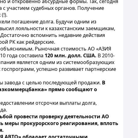
но и откровенно абсурдные формы. Так, сегодня
 с участием судебных органов. Получение
!).
жели погашение долга. Будучи одним из
высил лояльности к казахстанским заемщикам,
.
Достаточно вспомнить недавние действия
ой РК как рейдерские.
е объяснимым. Рыночная стоимость АО «АЗИЯ
10 года составила
120 млн. долл. США.
В 2010-
Компания является одним из системообразующих
х госпрограмм, успешно развивает партнерские
вы завода с целью последующей продажи.
В
Казкоммерцбанка» прямо сообщают о
едоставлении отсрочки выплаты долга,
да.
осьбой провести проверку деятельности АО
ь меры прокурорского реагирования, вплоть
я.
ИЯ АВТО» обладает достаточными