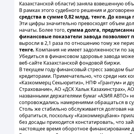
Казахстанской области
) заняла взвешенную объ
В рамках этого судебного решения и договоре
средства в сумме 0,82 млрд. тенге. До конц
Эти цифры значительно превосходят объем долг
начаты. Более того,
сумма долга, предписанна
финансовые показатели завода позволяют п
выросли в 2,1 раза по отношению тому же пери
тенге.
Компания не имеет задолженности по за
Убедиться в финансовом здоровье завода мож
веб-сайте Казахстанской фондовой биржи.
В текущем году финансовый стресс заводом был
кредиторами. Примечательно, что среди них к
«Казкоммерц Секьюритиз», НПФ «Грантум» и др
Страхование», АО «ДСК Халык Казахинстрах», АО
названными держателями бумаг «АЗИЯ АВТО» нос
сопровождались намерениями обращаться в су
Столь же стабильно обслуживается долговая на
обратиться, поскольку «Казкоммерцбанк» прил
без досады приходится констатировать, что за
настоящее время оборотное финансирование де