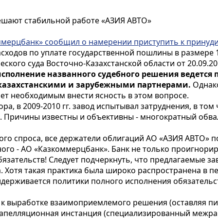
ешают стабильной работе «АЗИЯ АВТО»
ммерцбанк» сообщил о намерении приступить к принуд
расходов по уплате государственной пошлины в размере 
ского суда Восточно-Казахстанской области
от 20.09.20
исполнение названного судебного решения ведется
 казахстанскими и зарубежными партнерами.
Однако
ет необходимым внести ясность в этом вопросе.
ра, в 2009-2010 гг. завод испытывал затруднения, в то
 Причины известны и объективны - многократный обва
го спроса, все держатели облигаций АО «АЗИЯ АВТО» п
ного - АО «Казкоммерцбанк». Банк не только проигнори
язательств! Следует подчеркнуть, что предлагаемые за
 Хотя такая практика была широко распространена в пер
держивается политики полного исполнения обязательс
к выработке взаимоприемлемого решения (оставляя пис
 апелляционная инстанция (
специализированный межрай