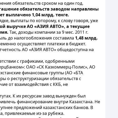
ения обязательств сроком на один год.
погашение обязательств заводом направлены
т выплачено 1,04 млрд. тенге.
е, выплаты по которому, к слову говоря, уже
ной выручке АО «АЗИЯ АВТО», а текущие
емя.
Так, доходы компании за 9 мес. 2011 г.
ль до налогообложения составила
1,48 млрд.
ременно осуществляет платежи в бюджет.
тчетность АО «АЗИЯ АВТО» общедоступна на
ветствии с графиками, одобренными
ерцбанком»: ОАО «СК Казкоммерц-Полис», АО
хстанские финансовые группы (АО «БТА
оры о реструктуризации обязательств с
ие от взаимодействия с ККБ, не
утах. К их ресурсам завод вынужден был
ивлечь финансирование внутри Казахстана. Не
упнее предложений казахстанских банков. В
, привлекаемые из-за рубежа.