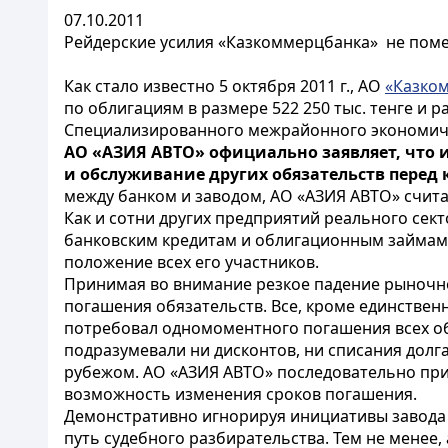
07.10.2011
Рейдерские усилия «Казкоммерцбанка» не пом
Как стало известно 5 октября 2011 г.,
АО
«Казко
по облигациям в размере 522 250 тыс. тенге и 
Специализированного межрайонного экономиче
АО «АЗИЯ АВТО» официально заявляет, что 
и обслуживание других обязательств перед
между банком и заводом, АО «АЗИЯ АВТО» счита
Как и сотни других предприятий реального секто
банковским кредитам и облигационным займам.
положение всех его участников.
Принимая во внимание резкое падение рыночно
погашения обязательств. Все, кроме единствен
потребовал одномоментного погашения всех об
подразумевали ни дисконтов, ни списания долга.
рубежом. АО «АЗИЯ АВТО» последовательно при
возможность изменения сроков погашения.
Демонстративно игнорируя инициативы завода 
путь судебного разбирательства. Тем не менее,