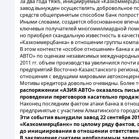
За два года тяжб, инициируемых «Казкоммерцба
завод вынужден осуществлять добровольное пог
средств общепринятым способом банк попросту 
Иными словами, создается обоснованное впечат
ключевых получателей многомиллиардной помощ
но приобрел скандальную известность в качес
«Казкоммерцбанка» в отношении группы компан
В этом контексте «особое отношение» банка к
АВТО» по оценкам независимых международных 
2011 гг. объем производства увеличился почти
предприятий Восточно-Казахстанского региона,
отношения с ведущими мировыми автоконцерн
Мотивы кредитора довольно очевидны. Более то
распоряжении «АЗИЯ АВТО» оказалось письм
проведении переговоров касательно прода
Наконец последним фактом атаки банка в отно
предпринятые с участием Алматинского городско
Эти события вынудили завод 22 сентября 201
«Казкоммерцбанк» по целому ряду фактов, 
до инициирования в отношении ответственн
В заключение считаем необходимым заверит