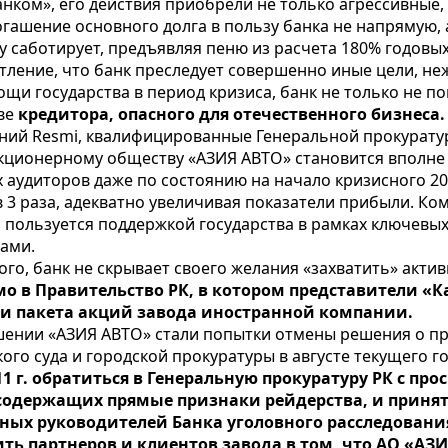
нком», его действия приобрели не только агрессивные, 
ашение основного долга в пользу банка не напрямую, а
саботирует, предъявляя пеню из расчета 180% годовых (
ление, что банк преследует совершенно иные цели, не
и государства в период кризиса, банк не только не по
тве
кредитора, опасного для отечественного бизнеса
ий Resmi, квалифицированные Генеральной прокуратур
 акционерному обществу «АЗИЯ АВТО» становится вполн
аудиторов даже по состоянию на начало кризисного 20
 в 3 раза, адекватно увеличивая показатели прибыли. 
 пользуется поддержкой государства в рамках ключевы
ами.
го, банк не скрывает своего желания
«захватить» акти
о в Правительство РК, в котором представители «
жи пакета акций завода иностранной компании.
шении «АЗИЯ АВТО» стали попытки отмены решения о пр
го суда и городской прокуратуры в августе текущего го
1 г. обратиться в Генеральную прокуратуру РК с пр
содержащих прямые признаки рейдерства, и принят
ых руководителей Банка уголовного расследовани
ь партнеров и клиентов завода в том, что АО «АЗ