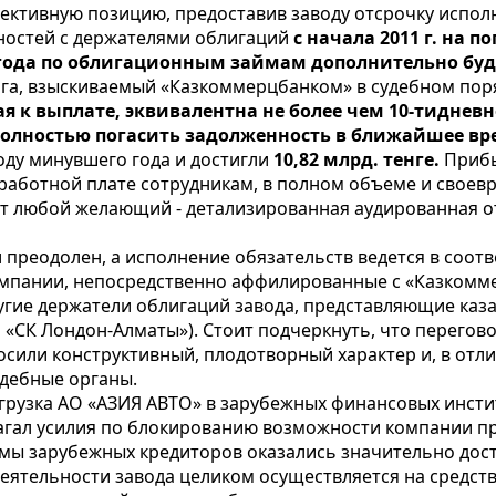
ективную позицию, предоставив заводу отсрочку исполн
нностей с держателями облигаций
с начала 2011 г. на 
а года по облигационным займам дополнительно буде
а, взыскиваемый «Казкоммерцбанком» в судебном порядк
я к выплате, эквивалентна не более чем 10-тиднев
олностью погасить задолженность в ближайшее вр
оду минувшего года и достигли
10,82 млрд. тенге.
Прибы
работной плате сотрудникам, в полном объеме и своев
ет любой желающий - детализированная аудированная о
 преодолен, а исполнение обязательств ведется в соот
омпании, непосредственно аффилированные с «Казкомм
угие держатели облигаций завода, представляющие каза
 «СК Лондон-Алматы»). Стоит подчеркнуть, что перегов
или конструктивный, плодотворный характер и, в отлич
дебные органы.
грузка АО «АЗИЯ АВТО» в зарубежных финансовых инстит
агал усилия по блокированию возможности компании пр
ймы зарубежных кредиторов оказались значительно дост
ятельности завода целиком осуществляется на средства