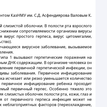
ентом КазНМУ им. С.Д. Асфендиярова Валовым К.
 слизистой оболочки. В полости рта взрослого
и снижении сопротивляемости организма вирусы
 вирус простого герпеса, вирус цитомегалии,
ство).
речающееся вирусное заболевание, вызываемое
еления.
 типа 1 вызывают герпетические поражения на
опным ДНК-содержащим. В организме человека он
явление первичной герпетической инфекции, он
цидивы заболевания. Первичное инфицирование
енка исчезает или резко уменьшается количество
о первичное инфицирование ребенка проходит
емый первичный герпес. Особенно тяжело это
 слизистых оболочек полости рта, кожи, глаз и
ия от первичного герпеса инфекция может не
х неблагоприятных факторов (переохлаждение,