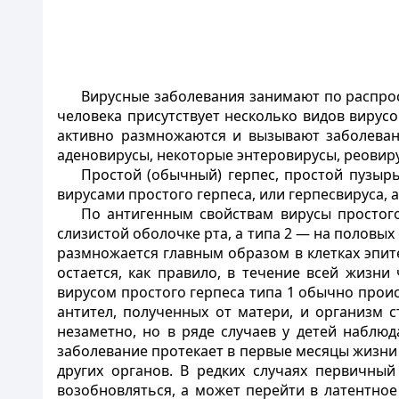
Вирусные заболевания занимают по распрос
человека присутствует несколько видов вирус
активно размножаются и вызывают заболевани
аденовирусы, некоторые энтеровирусы, реовиру
Простой (обычный) герпес, простой пузыр
вирусами простого герпеса, или герпесвируса,
По антигенным свойствам вирусы простого
слизистой оболочке рта, а типа 2 — на половы
размножается главным образом в клетках эпит
остается, как правило, в течение всей жизн
вирусом простого герпеса типа 1 обычно происх
антител, полученных от матери, и организм
незаметно, но в ряде случаев у детей наблю
заболевание протекает в первые месяцы жизни 
других органов. В редких случаях первичный
возобновляться, а может перейти в латентно