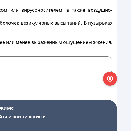
ом или вирусоносителем, а также воздушно-
оболочек везикулярных высыпаний. В пузырьках
олее или менее выраженным ощущением жжения,
ежиме
йти и ввести логин и