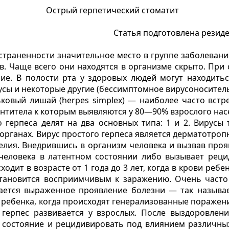
Острый герпетический стоматит
Статья подготовлена резид
траненности значительное место в группе заболеваний
ов. Чаще всего они находятся в организме скрыто. Пр
е. В полости рта у здоровых людей могут находиться
сы и некоторые другие (бессимптомное вирусоноситель
ьковый лишай (herpes simplex) — наиболее часто вст
 антитела к которым выявляются у 80—90% взрослого нас
 герпеса делят на два основных типа: 1 и 2. Вирусы
х органах. Вирус простого герпеса является дерматотр
елия. Внедрившись в организм человека и вызвав про
и человека в латентном состоянии либо вызывает ре
одит в возрасте от 1 года до 3 лет, когда в крови реб
 становится восприимчивым к заражению. Очень част
дается выраженное проявление болезни — так называ
ребенка, когда происходят генерализованные поражения
 герпес развивается у взрослых. После выздоровлен
е состояние и рецидивировать под влиянием различны