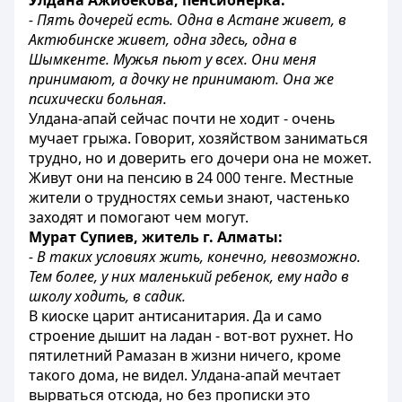
Улдана Ажибекова, пенсионерка:
- Пять дочерей есть. Одна в Астане живет, в
Актюбинске живет, одна здесь, одна в
Шымкенте. Мужья пьют у всех. Они меня
принимают, а дочку не принимают. Она же
психически больная.
Улдана-апай сейчас почти не ходит - очень
мучает грыжа. Говорит, хозяйством заниматься
трудно, но и доверить его дочери она не может.
Живут они на пенсию в 24 000 тенге. Местные
жители о трудностях семьи знают, частенько
заходят и помогают чем могут.
Мурат Супиев, житель г. Алматы:
- В таких условиях жить, конечно, невозможно.
Тем более, у них маленький ребенок, ему надо в
школу ходить, в садик.
В киоске царит антисанитария. Да и само
строение дышит на ладан - вот-вот рухнет. Но
пятилетний Рамазан в жизни ничего, кроме
такого дома, не видел. Улдана-апай мечтает
вырваться отсюда, но без прописки это