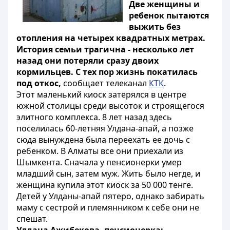
Две женщины и
ребенок пытаются
выжить без
отопления на четырех квадратных метрах.
История семьи трагична - несколько лет
назад они потеряли сразу двоих
кормильцев. С тех пор жизнь покатилась
под откос,
сообщает телеканал
КТК
.
Этот маленький киоск затерялся в центре
южной столицы среди высоток и строящегося
элитного комплекса. 8 лет назад здесь
поселилась 60-летняя Улдана-апай, а позже
сюда вынуждена была переехать ее дочь с
ребенком. В Алматы все они приехали из
Шымкента. Сначала у пенсионерки умер
младший сын, затем муж. Жить было негде, и
женщина купила этот киоск за 50 000 тенге.
Детей у Улданы-апай пятеро, однако забирать
маму с сестрой и племянником к себе они не
спешат.