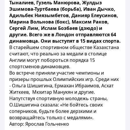
Тыналиев, Гузель Манюрова, Жулдыз
Эшимова-Туртбаева (борьба), Иван Дычко,
Адильбек Ниязымбетов, Данияр Елеусинов,
Марина Вольнова (бокс), Максим Раков,
Сергей Лим, Ислам Бозбаев (дзюдо) и
другие. Всего же в Лондон отправляются 64
динамовца. Они выступят в 15 видах спорта.
В старейшем спортивном обществе Казахстана
считают, что реально за медали в столице
Англии могут побороться порядка 15
спортсменов-динамовцев.
Во встрече приняли участие чемпионы и
призеры прошлых Олимпийских игр. Среди них
- Ольга Шишигина, Ермахан Ибраимов, Асхат
Житкеев, Мкхитар Манукян и другие.
Напутствуя спортивную молодежь страны,
О.Шишигина сказала: «Не бойтесь своих
соперников, будьте более дерзкими и
возвращайтесь только с медалями».
Автор: Ярослав Гольченко