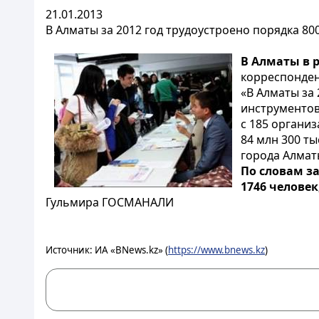
21.01.2013
В Алматы за 2012 год трудоустроено порядка 80
В Алматы в 
корреспонде
«В Алматы за
инструментов
с 185 органи
84 млн 300 т
города Алмат
По словам з
1746 человек
Гульмира ГОСМАНАЛИ
Источник: ИА «BNews.kz» (
https://www.bnews.kz
)