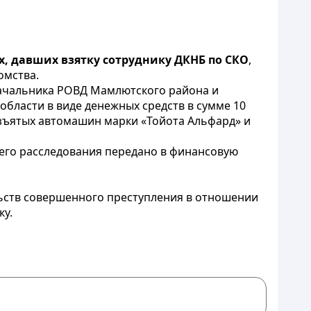
х, давших взятку сотруднику ДКНБ по СКО
,
омства.
начальника РОВД Мамлютского района и
бласти в виде денежных средств в сумме 10
зъятых автомашин марки «Тойота Альфард» и
его расследования передано в финансовую
льств совершенного преступления в отношении
ку.