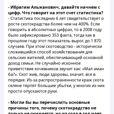
- Ибрагим Альжанович, давайте начнем с
цифр. Что говорит на этот счет статистика?
- Статистика последних 6 лет свидетельствует о
росте скотокрадства более чем на 400%. Если
говорить в абсолютных цифрах, то в 2008 году
было зафиксировано 353 факта, тогда как в
прошлом году этот показатель вырос до 1 870
случаев. При этом скотоводство - исторически
сложившийся способ хозяйствования для
сельских жителей, обеспечивающий основной
доход семьи. Не случайно исконное
приветствие кочевников звучит как: «Мал аман
ба?». Скот жив, люди здоровы, значит, все в
порядке. Из-за распространенности краж скота
селяне терпят большие убытки, у многих из них
просто опускаются руки.
- Могли бы вы перечислить основные
причины того, почему скотокрадство не
только не снижается, но из года в год идет