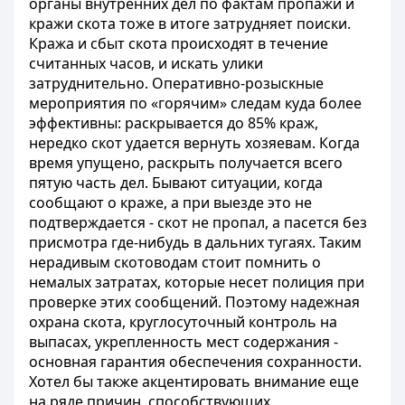
органы внутренних дел по фактам пропажи и
кражи скота тоже в итоге затрудняет поиски.
Кража и сбыт скота происходят в течение
считанных часов, и искать улики
затруднительно. Оперативно-розыскные
мероприятия по «горячим» следам куда более
эффективны: раскрывается до 85% краж,
нередко скот удается вернуть хозяевам. Когда
время упущено, раскрыть получается всего
пятую часть дел. Бывают ситуации, когда
сообщают о краже, а при выезде это не
подтверждается - скот не пропал, а пасется без
присмотра где-нибудь в дальних тугаях. Таким
нерадивым скотоводам стоит помнить о
немалых затратах, которые несет полиция при
проверке этих сообщений. Поэтому надежная
охрана скота, круглосуточный контроль на
выпасах, укрепленность мест содержания -
основная гарантия обеспечения сохранности.
Хотел бы также акцентировать внимание еще
на ряде причин, способствующих