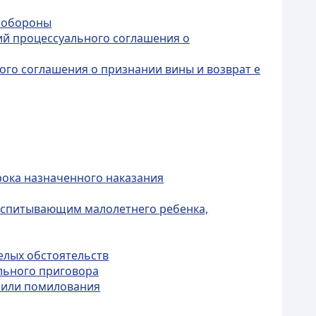
й обороны
ий процессуального соглашения о
ого соглашения о признании вины и возврат е
рока назначенного наказания
оспитывающим малолетнего ребенка,
елых обстоятельств
ельного приговора
и или помилования