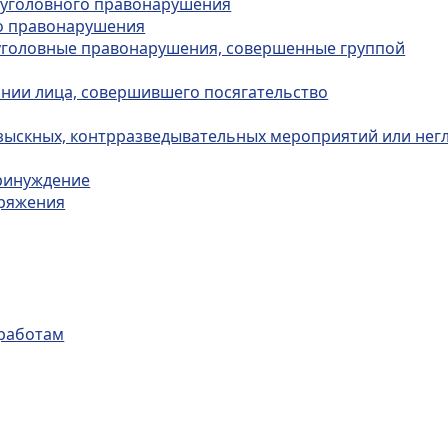
в уголовного правонарушения
го правонарушения
а уголовные правонарушения, совершенные группой
ании лица, совершившего посягательство
зыскных, контрразведывательных мероприятий или нег
принуждение
оряжения
 работам