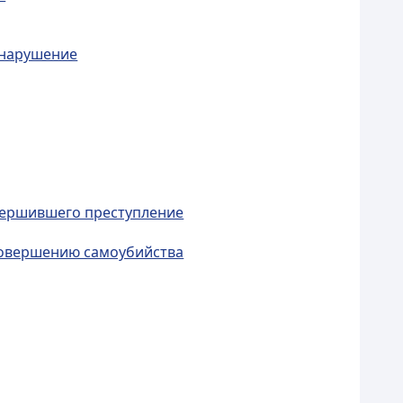
онарушение
овершившего преступление
 совершению самоубийства