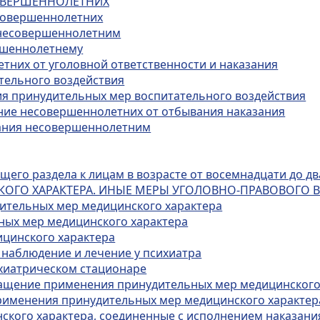
СОВЕРШЕННОЛЕТНИХ
есовершеннолетних
х несовершеннолетним
ершеннолетнему
тних от уголовной ответственности и наказания
тельного воздействия
ия принудительных мер воспитательного воздействия
ение несовершеннолетних от отбывания наказания
зания несовершеннолетним
его раздела к лицам в возрасте от восемнадцати до дв
КОГО ХАРАКТЕРА. ИНЫЕ МЕРЫ УГОЛОВНО-ПРАВОВОГО 
дительных мер медицинского характера
ных мер медицинского характера
ицинского характера
 наблюдение и лечение у психиатра
ихиатрическом стационаре
кращение применения принудительных мер медицинского
применения принудительных мер медицинского характер
ского характера, соединенные с исполнением наказани