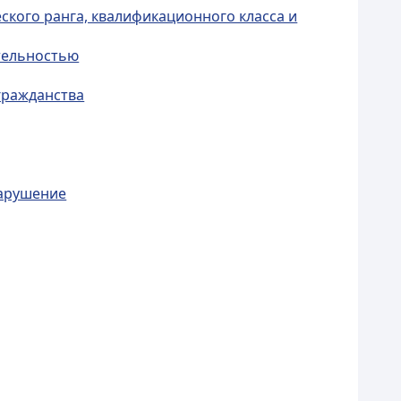
ского ранга, квалификационного класса и
тельностью
гражданства
нарушение