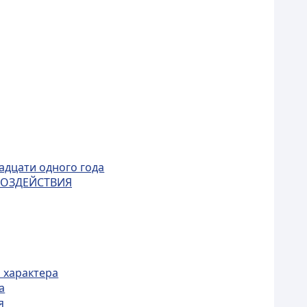
адцати одного года
ВОЗДЕЙСТВИЯ
 характера
а
я