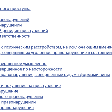
вного проступка
правонарушений
онарушений
ый рецидив преступлений
ответственности
иц с психическим расстройством, не исключающим вмен
иц, совершивших уголовное правонарушение в состояни
совершенное умышленно
совершенное по неосторожности
е правонарушения, совершенные с двумя формами вины
ю и покушение на преступление
нарушение
вного правонарушения
ом правонарушении
о правонарушения