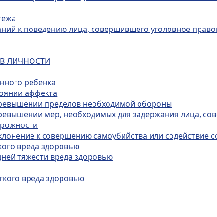
тежа
ваний к поведению лица, совершившего уголовное прав
ИВ ЛИЧНОСТИ
енного ребенка
тоянии аффекта
 превышении пределов необходимой обороны
превышении мер, необходимых для задержания лица, с
орожности
 склонение к совершению самоубийства или содействие
кого вреда здоровью
дней тяжести вреда здоровью
гкого вреда здоровью