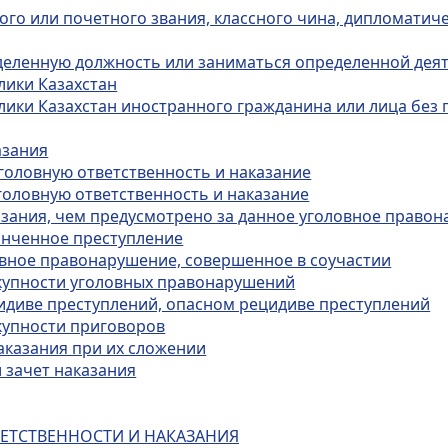
ого или почетного звания, классного чина, дипломатиче
еделенную должность или заниматься определенной дея
лики Казахстан
лики Казахстан иностранного гражданина или лица без 
азания
уголовную ответственность и наказание
головную ответственность и наказание
казания, чем предусмотрено за данное уголовное право
конченное преступление
ловное правонарушение, совершенное в соучастии
окупности уголовных правонарушений
цидиве преступлений, опасном рецидиве преступлений
окупности приговоров
аказания при их сложении
и зачет наказания
ВЕТСТВЕННОСТИ И НАКАЗАНИЯ