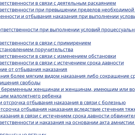
ветственности в связи с деятельным раскаянием
ответственности при превышении пределов необходимо
твенности и отбывания наказания при выполнении услов
 ответственности при выполнении условий процессуальн
тветственности в связи с примирением
 установлением поручительства
ветственности в связи с изменением обстановки
ветственности в связи с истечением срока давности
ние от отбывания наказания
зания более мягким видом наказания либо сокращение с
 лишения свободы
ния беременным женщинам и женщинам, имеющим или в
щим малолетнего ребенка
и отсрочка отбывания наказания в связи с болезнью
отсрочка отбывания наказания вследствие стечения тяж
аказания в связи с истечением срока давности обвинит
тветственности и наказания на основании акта амнисти