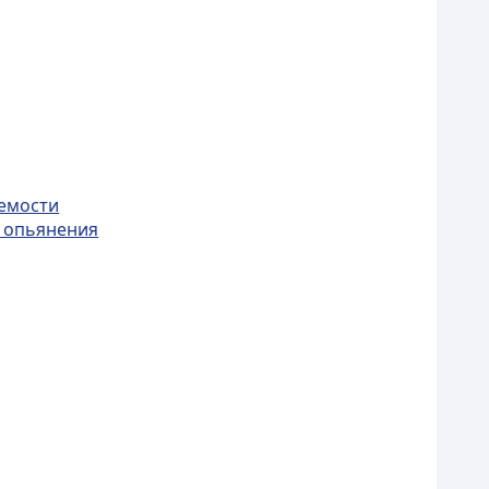
яемости
и опьянения